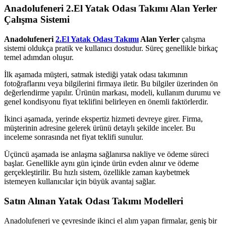
Anadolufeneri 2.El Yatak Odası Takımı Alan Yerler
Çalışma Sistemi
Anadolufeneri
2.El Yatak Odası Takımı
Alan Yerler
çalışma
sistemi oldukça pratik ve kullanıcı dostudur. Süreç genellikle birkaç
temel adımdan oluşur.
İlk aşamada müşteri, satmak istediği yatak odası takımının
fotoğraflarını veya bilgilerini firmaya iletir. Bu bilgiler üzerinden ön
değerlendirme yapılır. Ürünün markası, modeli, kullanım durumu ve
genel kondisyonu fiyat teklifini belirleyen en önemli faktörlerdir.
İkinci aşamada, yerinde ekspertiz hizmeti devreye girer. Firma,
müşterinin adresine gelerek ürünü detaylı şekilde inceler. Bu
inceleme sonrasında net fiyat teklifi sunulur.
Üçüncü aşamada ise anlaşma sağlanırsa nakliye ve ödeme süreci
başlar. Genellikle aynı gün içinde ürün evden alınır ve ödeme
gerçekleştirilir. Bu hızlı sistem, özellikle zaman kaybetmek
istemeyen kullanıcılar için büyük avantaj sağlar.
Satın Alınan Yatak Odası Takımı Modelleri
Anadolufeneri ve çevresinde ikinci el alım yapan firmalar, geniş bir