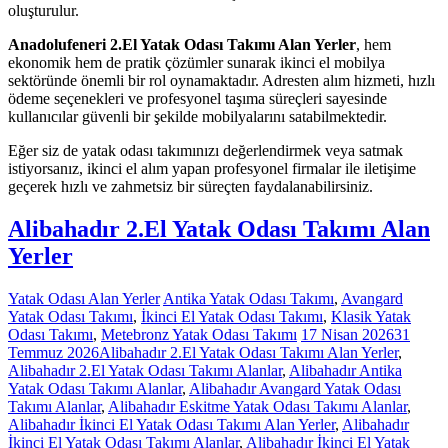
oluşturulur.
Anadolufeneri 2.El Yatak Odası Takımı Alan Yerler
, hem
ekonomik hem de pratik çözümler sunarak ikinci el mobilya
sektöründe önemli bir rol oynamaktadır. Adresten alım hizmeti, hızlı
ödeme seçenekleri ve profesyonel taşıma süreçleri sayesinde
kullanıcılar güvenli bir şekilde mobilyalarını satabilmektedir.
Eğer siz de yatak odası takımınızı değerlendirmek veya satmak
istiyorsanız, ikinci el alım yapan profesyonel firmalar ile iletişime
geçerek hızlı ve zahmetsiz bir süreçten faydalanabilirsiniz.
Alibahadır 2.El Yatak Odası Takımı Alan
Yerler
Yatak Odası Alan Yerler
Antika Yatak Odası Takımı
,
Avangard
Yatak Odası Takımı
,
İkinci El Yatak Odası Takımı
,
Klasik Yatak
Odası Takımı
,
Metebronz Yatak Odası Takımı
17 Nisan 2026
31
Temmuz 2026
Alibahadır 2.El Yatak Odası Takımı Alan Yerler
,
Alibahadır 2.El Yatak Odası Takımı Alanlar
,
Alibahadır Antika
Yatak Odası Takımı Alanlar
,
Alibahadır Avangard Yatak Odası
Takımı Alanlar
,
Alibahadır Eskitme Yatak Odası Takımı Alanlar
,
Alibahadır İkinci El Yatak Odası Takımı Alan Yerler
,
Alibahadır
İkinci El Yatak Odası Takımı Alanlar
,
Alibahadır İkinci El Yatak