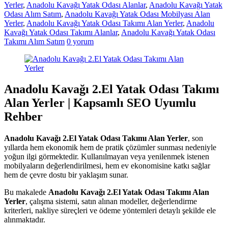
Yerler
,
Anadolu Kavağı Yatak Odası Alanlar
,
Anadolu Kavağı Yatak
Odası Alım Satım
,
Anadolu Kavağı Yatak Odası Mobilyası Alan
Yerler
,
Anadolu Kavağı Yatak Odası Takımı Alan Yerler
,
Anadolu
Kavağı Yatak Odası Takımı Alanlar
,
Anadolu Kavağı Yatak Odası
Takımı Alım Satım
0 yorum
Anadolu Kavağı 2.El Yatak Odası Takımı
Alan Yerler | Kapsamlı SEO Uyumlu
Rehber
Anadolu Kavağı 2.El Yatak Odası Takımı Alan Yerler
, son
yıllarda hem ekonomik hem de pratik çözümler sunması nedeniyle
yoğun ilgi görmektedir. Kullanılmayan veya yenilenmek istenen
mobilyaların değerlendirilmesi, hem ev ekonomisine katkı sağlar
hem de çevre dostu bir yaklaşım sunar.
Bu makalede
Anadolu Kavağı 2.El Yatak Odası Takımı Alan
Yerler
, çalışma sistemi, satın alınan modeller, değerlendirme
kriterleri, nakliye süreçleri ve ödeme yöntemleri detaylı şekilde ele
alınmaktadır.