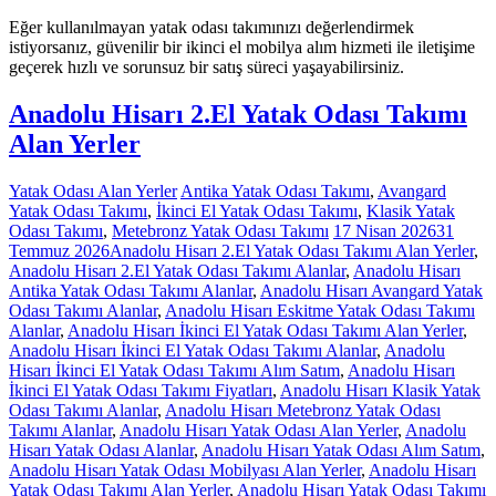
Eğer kullanılmayan yatak odası takımınızı değerlendirmek
istiyorsanız, güvenilir bir ikinci el mobilya alım hizmeti ile iletişime
geçerek hızlı ve sorunsuz bir satış süreci yaşayabilirsiniz.
Anadolu Hisarı 2.El Yatak Odası Takımı
Alan Yerler
Yatak Odası Alan Yerler
Antika Yatak Odası Takımı
,
Avangard
Yatak Odası Takımı
,
İkinci El Yatak Odası Takımı
,
Klasik Yatak
Odası Takımı
,
Metebronz Yatak Odası Takımı
17 Nisan 2026
31
Temmuz 2026
Anadolu Hisarı 2.El Yatak Odası Takımı Alan Yerler
,
Anadolu Hisarı 2.El Yatak Odası Takımı Alanlar
,
Anadolu Hisarı
Antika Yatak Odası Takımı Alanlar
,
Anadolu Hisarı Avangard Yatak
Odası Takımı Alanlar
,
Anadolu Hisarı Eskitme Yatak Odası Takımı
Alanlar
,
Anadolu Hisarı İkinci El Yatak Odası Takımı Alan Yerler
,
Anadolu Hisarı İkinci El Yatak Odası Takımı Alanlar
,
Anadolu
Hisarı İkinci El Yatak Odası Takımı Alım Satım
,
Anadolu Hisarı
İkinci El Yatak Odası Takımı Fiyatları
,
Anadolu Hisarı Klasik Yatak
Odası Takımı Alanlar
,
Anadolu Hisarı Metebronz Yatak Odası
Takımı Alanlar
,
Anadolu Hisarı Yatak Odası Alan Yerler
,
Anadolu
Hisarı Yatak Odası Alanlar
,
Anadolu Hisarı Yatak Odası Alım Satım
,
Anadolu Hisarı Yatak Odası Mobilyası Alan Yerler
,
Anadolu Hisarı
Yatak Odası Takımı Alan Yerler
,
Anadolu Hisarı Yatak Odası Takımı