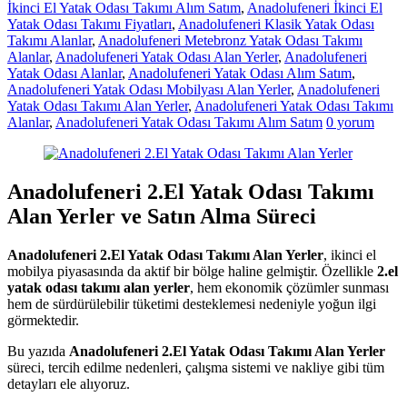
İkinci El Yatak Odası Takımı Alım Satım
,
Anadolufeneri İkinci El
Yatak Odası Takımı Fiyatları
,
Anadolufeneri Klasik Yatak Odası
Takımı Alanlar
,
Anadolufeneri Metebronz Yatak Odası Takımı
Alanlar
,
Anadolufeneri Yatak Odası Alan Yerler
,
Anadolufeneri
Yatak Odası Alanlar
,
Anadolufeneri Yatak Odası Alım Satım
,
Anadolufeneri Yatak Odası Mobilyası Alan Yerler
,
Anadolufeneri
Yatak Odası Takımı Alan Yerler
,
Anadolufeneri Yatak Odası Takımı
Alanlar
,
Anadolufeneri Yatak Odası Takımı Alım Satım
0 yorum
Anadolufeneri 2.El Yatak Odası Takımı
Alan Yerler ve Satın Alma Süreci
Anadolufeneri 2.El Yatak Odası Takımı Alan Yerler
, ikinci el
mobilya piyasasında da aktif bir bölge haline gelmiştir. Özellikle
2.el
yatak odası takımı alan yerler
, hem ekonomik çözümler sunması
hem de sürdürülebilir tüketimi desteklemesi nedeniyle yoğun ilgi
görmektedir.
Bu yazıda
Anadolufeneri 2.El Yatak Odası Takımı Alan Yerler
süreci, tercih edilme nedenleri, çalışma sistemi ve nakliye gibi tüm
detayları ele alıyoruz.