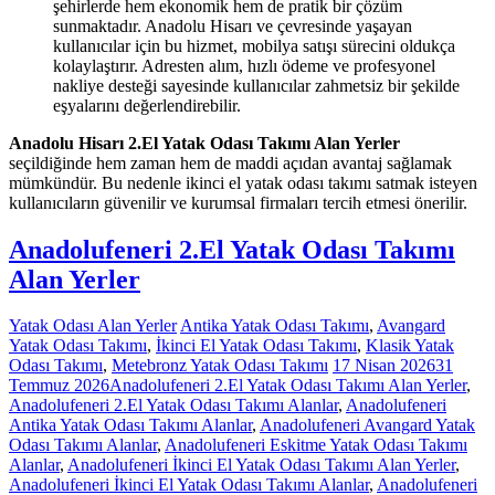
şehirlerde hem ekonomik hem de pratik bir çözüm
sunmaktadır. Anadolu Hisarı ve çevresinde yaşayan
kullanıcılar için bu hizmet, mobilya satışı sürecini oldukça
kolaylaştırır. Adresten alım, hızlı ödeme ve profesyonel
nakliye desteği sayesinde kullanıcılar zahmetsiz bir şekilde
eşyalarını değerlendirebilir.
Anadolu Hisarı 2.El Yatak Odası Takımı Alan Yerler
seçildiğinde hem zaman hem de maddi açıdan avantaj sağlamak
mümkündür. Bu nedenle ikinci el yatak odası takımı satmak isteyen
kullanıcıların güvenilir ve kurumsal firmaları tercih etmesi önerilir.
Anadolufeneri 2.El Yatak Odası Takımı
Alan Yerler
Yatak Odası Alan Yerler
Antika Yatak Odası Takımı
,
Avangard
Yatak Odası Takımı
,
İkinci El Yatak Odası Takımı
,
Klasik Yatak
Odası Takımı
,
Metebronz Yatak Odası Takımı
17 Nisan 2026
31
Temmuz 2026
Anadolufeneri 2.El Yatak Odası Takımı Alan Yerler
,
Anadolufeneri 2.El Yatak Odası Takımı Alanlar
,
Anadolufeneri
Antika Yatak Odası Takımı Alanlar
,
Anadolufeneri Avangard Yatak
Odası Takımı Alanlar
,
Anadolufeneri Eskitme Yatak Odası Takımı
Alanlar
,
Anadolufeneri İkinci El Yatak Odası Takımı Alan Yerler
,
Anadolufeneri İkinci El Yatak Odası Takımı Alanlar
,
Anadolufeneri