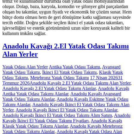
temiz ve kullanılabilir durumda olan yatak odası mobilyalarından
oluşur. Dolap, baza, karyola, komodin ve şifonyer gibi parçalardan
oluşan bu takımlar, uygun fiyatlı ve ekonomik bir çözüm sunar. Hem
bütçe dostu olması hem de geri dönüşüme katkı sağlaması sayesinde
tercih edilir. Doğru şekilde seçilen ikinci el yatak odası takımları,
işlevselliğini ve estetik görünümünü uzun süre koruyarak kaliteli bir
kullanım imkânı sağlar.
Anadolu Kavağı 2.El Yatak Odası Takımı
Alan Yerler
Yatak Odası Alan Yerler
Antika Yatak Odası Takımı
,
Avangard
Yatak Odası Takımı
,
İkinci El Yatak Odası Takımı
,
Klasik Yatak
Odası Takımı
,
Metebronz Yatak Odası Takımı
17 Nisan 2026
31
Temmuz 2026
Anadolu Kavağı 2.El Yatak Odası Takımı Alan Yerler
,
Anadolu Kavağı 2.El Yatak Odası Takımı Alanlar
,
Anadolu Kavağı
Antika Yatak Odası Takımı Alanlar
,
Anadolu Kavağı Avangard
Yatak Odası Takımı Alanlar
,
Anadolu Kavağı Eskitme Yatak Odası
Takımı Alanlar
,
Anadolu Kavağı İkinci El Yatak Odası Takımı Alan
Yerler
,
Anadolu Kavağı İkinci El Yatak Odası Takımı Alanlar
,
Anadolu Kavağı İkinci El Yatak Odası Takımı Alım Satım
,
Anadolu
Kavağı İkinci El Yatak Odası Takımı Fiyatları
,
Anadolu Kavağı
Klasik Yatak Odası Takımı Alanlar
,
Anadolu Kavağı Metebronz
Yatak Odası Takımı Alanlar
,
Anadolu Kavağı Yatak Odası Alan