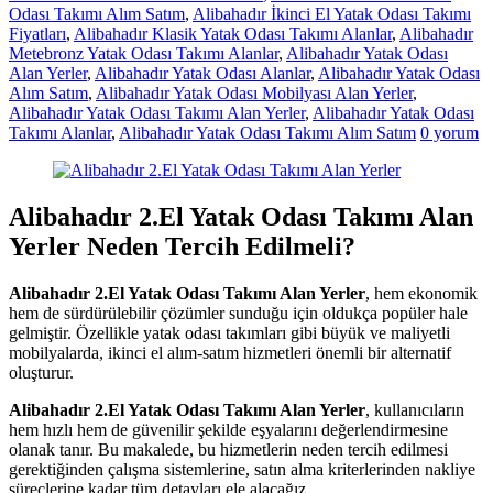
Odası Takımı Alım Satım
,
Alibahadır İkinci El Yatak Odası Takımı
Fiyatları
,
Alibahadır Klasik Yatak Odası Takımı Alanlar
,
Alibahadır
Metebronz Yatak Odası Takımı Alanlar
,
Alibahadır Yatak Odası
Alan Yerler
,
Alibahadır Yatak Odası Alanlar
,
Alibahadır Yatak Odası
Alım Satım
,
Alibahadır Yatak Odası Mobilyası Alan Yerler
,
Alibahadır Yatak Odası Takımı Alan Yerler
,
Alibahadır Yatak Odası
Takımı Alanlar
,
Alibahadır Yatak Odası Takımı Alım Satım
0 yorum
Alibahadır 2.El Yatak Odası Takımı Alan
Yerler Neden Tercih Edilmeli?
Alibahadır 2.El Yatak Odası Takımı Alan Yerler
, hem ekonomik
hem de sürdürülebilir çözümler sunduğu için oldukça popüler hale
gelmiştir. Özellikle yatak odası takımları gibi büyük ve maliyetli
mobilyalarda, ikinci el alım-satım hizmetleri önemli bir alternatif
oluşturur.
Alibahadır 2.El Yatak Odası Takımı Alan Yerler
, kullanıcıların
hem hızlı hem de güvenilir şekilde eşyalarını değerlendirmesine
olanak tanır. Bu makalede, bu hizmetlerin neden tercih edilmesi
gerektiğinden çalışma sistemlerine, satın alma kriterlerinden nakliye
süreçlerine kadar tüm detayları ele alacağız.