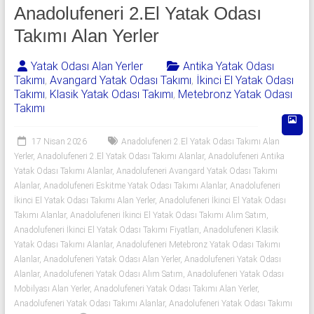
541
Anadolufeneri 2.El Yatak Odası
06
Takımı Alan Yerler
06
Yatak Odası Alan Yerler
Antika Yatak Odası
Takımı
,
Avangard Yatak Odası Takımı
,
İkinci El Yatak Odası
|
Takımı
,
Klasik Yatak Odası Takımı
,
Metebronz Yatak Odası
Takımı
Yıldız
Spot
17 Nisan 2026
Anadolufeneri 2.El Yatak Odası Takımı Alan
Yerler
,
Anadolufeneri 2.El Yatak Odası Takımı Alanlar
,
Anadolufeneri Antika
Yatak
Yatak Odası Takımı Alanlar
,
Anadolufeneri Avangard Yatak Odası Takımı
odası
Alanlar
,
Anadolufeneri Eskitme Yatak Odası Takımı Alanlar
,
Anadolufeneri
İkinci El Yatak Odası Takımı Alan Yerler
,
Anadolufeneri İkinci El Yatak Odası
alan
Takımı Alanlar
,
Anadolufeneri İkinci El Yatak Odası Takımı Alım Satım
,
yerler
Anadolufeneri İkinci El Yatak Odası Takımı Fiyatları
,
Anadolufeneri Klasik
olarak
Yatak Odası Takımı Alanlar
,
Anadolufeneri Metebronz Yatak Odası Takımı
2.el
Alanlar
,
Anadolufeneri Yatak Odası Alan Yerler
,
Anadolufeneri Yatak Odası
yatak
Alanlar
,
Anadolufeneri Yatak Odası Alım Satım
,
Anadolufeneri Yatak Odası
odası,
Mobilyası Alan Yerler
,
Anadolufeneri Yatak Odası Takımı Alan Yerler
,
Klasik
Anadolufeneri Yatak Odası Takımı Alanlar
,
Anadolufeneri Yatak Odası Takımı