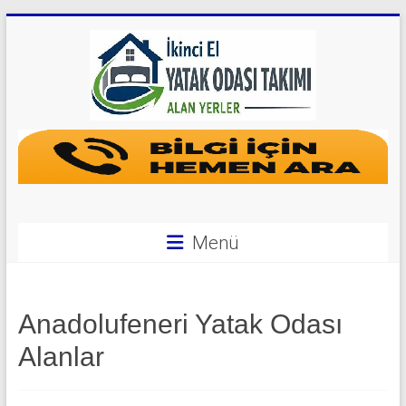
Skip
to
content
Yatak
Odası
Takımı
Alan
Menü
Yerler
|
Anadolufeneri Yatak Odası
0
Alanlar
542