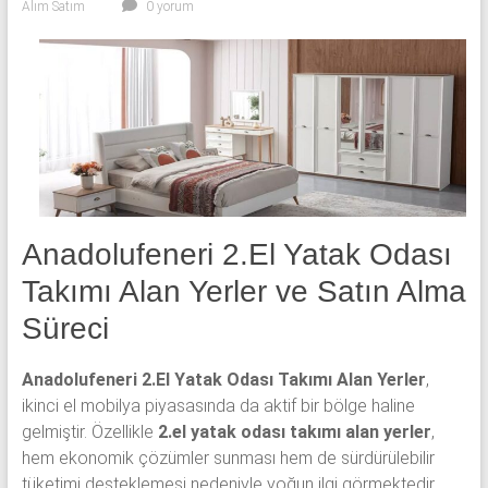
Alım Satım
0 yorum
yatak
odası,
Avangard
yatak
odası,
Antika
yatak
odası
ve
Metebronz
Anadolufeneri 2.El Yatak Odası
yatak
Takımı Alan Yerler ve Satın Alma
odası
Süreci
takımı
alınmaktadır.
Anadolufeneri 2.El Yatak Odası Takımı Alan Yerler
,
ikinci el mobilya piyasasında da aktif bir bölge haline
gelmiştir. Özellikle
2.el yatak odası takımı alan yerler
,
hem ekonomik çözümler sunması hem de sürdürülebilir
tüketimi desteklemesi nedeniyle yoğun ilgi görmektedir.