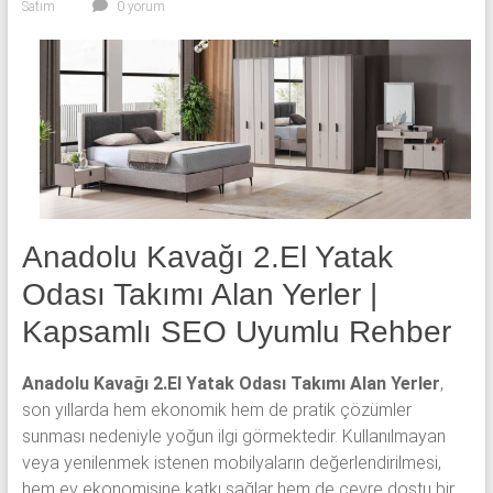
Satım
0 yorum
yatak
odası,
Avangard
yatak
odası,
Antika
yatak
odası
ve
Metebronz
Anadolu Kavağı 2.El Yatak
yatak
Odası Takımı Alan Yerler |
odası
Kapsamlı SEO Uyumlu Rehber
takımı
alınmaktadır.
Anadolu Kavağı 2.El Yatak Odası Takımı Alan Yerler
,
son yıllarda hem ekonomik hem de pratik çözümler
sunması nedeniyle yoğun ilgi görmektedir. Kullanılmayan
veya yenilenmek istenen mobilyaların değerlendirilmesi,
hem ev ekonomisine katkı sağlar hem de çevre dostu bir