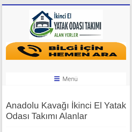
Skip
to
content
Yatak
Odası
Takımı
Alan
Menü
Yerler
|
Anadolu Kavağı İkinci El Yatak
0
Odası Takımı Alanlar
542