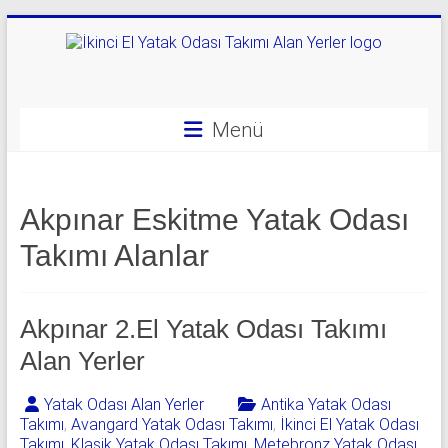
Skip
to
content
Yatak
Odası
Menü
Takımı
Alan
Akpınar Eskitme Yatak Odası
Yerler
Takımı Alanlar
|
0
Akpınar 2.El Yatak Odası Takımı
542
Alan Yerler
541
Yatak Odası Alan Yerler
Antika Yatak Odası
06
Takımı
,
Avangard Yatak Odası Takımı
,
İkinci El Yatak Odası
Takımı
,
Klasik Yatak Odası Takımı
,
Metebronz Yatak Odası