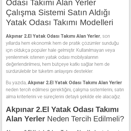
yatak
Odası Takımı Alan Yerler
odası,
Çalışma Sistemi Satın Aldığı
Antika
Yatak Odası Takımı Modelleri
yatak
odası
ve
Akpınar 2.El Yatak Odası Takımı Alan Yerler
, son
Metebronz
yıllarda hem ekonomik hem de pratik çözümler sunduğu
yatak
için oldukça popüler hale gelmiştir. Kullanılmayan veya
odası
yenilenmek istenen yatak odası mobilyalarının
takımı
değerlendirilmesi, hem bütçeye katkı sağlar hem de
alınmaktadır.
sürdürülebilir bir tüketim anlayışını destekler.
Bu yazıda,
Akpınar 2.El Yatak Odası Takımı Alan Yerler
neden tercih edilmesi gerektiğini, çalışma sistemlerini, satın
alma kriterlerini ve süreçlerini detaylı şekilde ele alacağız.
Akpınar 2.El Yatak Odası Takımı
Alan Yerler
Neden Tercih Edilmeli?