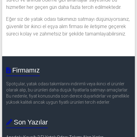
hizmetler her geçen gün daha fazla tercih edilmektedir.
Eğer siz de yatak odası takımınızı satmayı düşünüyorsanız,
güvenilir bir ikinci el eşya alım firması ile iletişime geçerek
süreci kolay ve zahmetsiz bir şekilde tamamlayabilirsiniz.
Firmamız
Spotçular, yatak odası takımlarını indirimli veya ikinci el ürünler
olarak alıp, bu ürünleri daha düşük fiyatlarla satmayı amaçlarlar.
Bu nedenle, fiyat konusunda son derece duyarlıdırlar ve genellikle
yüksek kaliteli ancak uygun fiyatlı ürünleri tercih ederler.
Son Yazılar