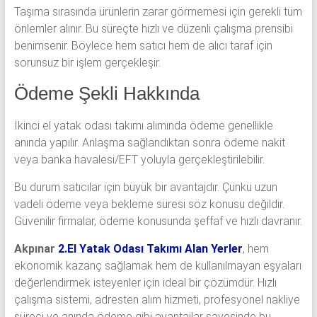
Taşıma sırasında ürünlerin zarar görmemesi için gerekli tüm
önlemler alınır. Bu süreçte hızlı ve düzenli çalışma prensibi
benimsenir. Böylece hem satıcı hem de alıcı taraf için
sorunsuz bir işlem gerçekleşir.
Ödeme Şekli Hakkında
İkinci el yatak odası takımı alımında ödeme genellikle
anında yapılır. Anlaşma sağlandıktan sonra ödeme nakit
veya banka havalesi/EFT yoluyla gerçekleştirilebilir.
Bu durum satıcılar için büyük bir avantajdır. Çünkü uzun
vadeli ödeme veya bekleme süresi söz konusu değildir.
Güvenilir firmalar, ödeme konusunda şeffaf ve hızlı davranır.
Akpınar
2.El Yatak Odası Takımı Alan Yerler
, hem
ekonomik kazanç sağlamak hem de kullanılmayan eşyaları
değerlendirmek isteyenler için ideal bir çözümdür. Hızlı
çalışma sistemi, adresten alım hizmeti, profesyonel nakliye
süreci ve anında ödeme gibi avantajlar sayesinde bu