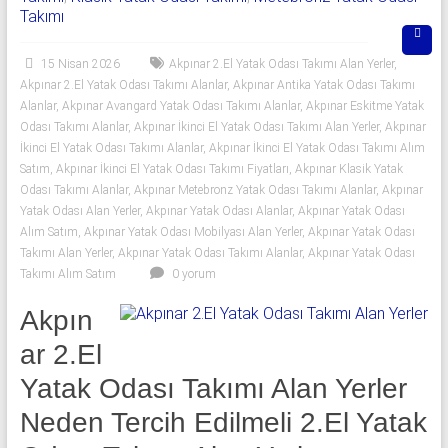
06
Takımı
|
15 Nisan 2026
Akpınar 2.El Yatak Odası Takımı Alan Yerler
,
Yıldız
Akpınar 2.El Yatak Odası Takımı Alanlar
,
Akpınar Antika Yatak Odası Takımı
Alanlar
,
Akpınar Avangard Yatak Odası Takımı Alanlar
,
Akpınar Eskitme Yatak
Spot
Odası Takımı Alanlar
,
Akpınar İkinci El Yatak Odası Takımı Alan Yerler
,
Akpınar
İkinci El Yatak Odası Takımı Alanlar
,
Akpınar İkinci El Yatak Odası Takımı Alım
Yatak
Satım
,
Akpınar İkinci El Yatak Odası Takımı Fiyatları
,
Akpınar Klasik Yatak
odası
Odası Takımı Alanlar
,
Akpınar Metebronz Yatak Odası Takımı Alanlar
,
Akpınar
alan
Yatak Odası Alan Yerler
,
Akpınar Yatak Odası Alanlar
,
Akpınar Yatak Odası
yerler
Alım Satım
,
Akpınar Yatak Odası Mobilyası Alan Yerler
,
Akpınar Yatak Odası
Takımı Alan Yerler
,
Akpınar Yatak Odası Takımı Alanlar
,
Akpınar Yatak Odası
olarak
Takımı Alım Satım
0 yorum
2.el
yatak
Akpın
odası,
ar 2.El
Klasik
yatak
Yatak Odası Takımı Alan Yerler
odası,
Neden Tercih Edilmeli 2.El Yatak
Avangard