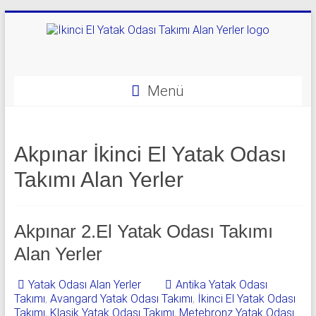
Skip
to
content
Yatak
Odası
Menü
Takımı
Alan
Akpınar İkinci El Yatak Odası
Yerler
Takımı Alan Yerler
|
0
Akpınar 2.El Yatak Odası Takımı
542
Alan Yerler
541
Yatak Odası Alan Yerler
Antika Yatak Odası
06
Takımı
,
Avangard Yatak Odası Takımı
,
İkinci El Yatak Odası
Takımı
,
Klasik Yatak Odası Takımı
,
Metebronz Yatak Odası