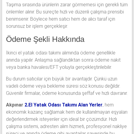
Taşıma sırasında ürünlerin zarar görmemesi için gerekli tüm
önlemler alınır. Bu süreçte hızlı ve düzenli çalışma prensibi
benimsenir. Böylece hem satıcı hem de alıcı taraf için
sorunsuz bir işlem gerçekleşir.
Ödeme Şekli Hakkında
İkinci el yatak odası takımı alımında ödeme genellikle
anında yapılır. Anlaşma sağlandıktan sonra ödeme nakit
veya banka havalesi/EFT yoluyla gerçekleştirilebilir.
Bu durum satıcılar için büyük bir avantajdır. Çünkü uzun
vadeli ödeme veya bekleme süresi söz konusu değildir.
Güvenilir firmalar, ödeme konusunda şeffaf ve hızlı davranır.
Akpınar
2.El Yatak Odası Takımı Alan Yerler
, hem
ekonomik kazanç sağlamak hem de kullanılmayan eşyaları
değerlendirmek isteyenler için ideal bir çözümdür. Hızlı
çalışma sistemi, adresten alım hizmeti, profesyonel nakliye
süreci ve anında ödeme gibi avantajlar sayesinde bu