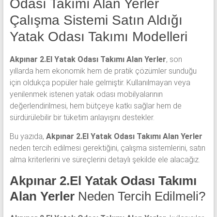
Odası Takımı Alan Yerler
yatak
odası,
Çalışma Sistemi Satın Aldığı
Antika
Yatak Odası Takımı Modelleri
yatak
odası
ve
Akpınar 2.El Yatak Odası Takımı Alan Yerler
, son
Metebronz
yıllarda hem ekonomik hem de pratik çözümler sunduğu
yatak
için oldukça popüler hale gelmiştir. Kullanılmayan veya
odası
yenilenmek istenen yatak odası mobilyalarının
takımı
değerlendirilmesi, hem bütçeye katkı sağlar hem de
alınmaktadır.
sürdürülebilir bir tüketim anlayışını destekler.
Bu yazıda,
Akpınar 2.El Yatak Odası Takımı Alan Yerler
neden tercih edilmesi gerektiğini, çalışma sistemlerini, satın
alma kriterlerini ve süreçlerini detaylı şekilde ele alacağız.
Akpınar 2.El Yatak Odası Takımı
Alan Yerler
Neden Tercih Edilmeli?