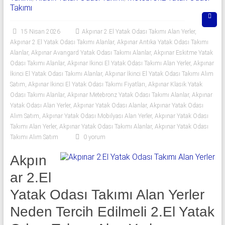
06
Takımı
|
15 Nisan 2026
Akpınar 2.El Yatak Odası Takımı Alan Yerler
,
Yıldız
Akpınar 2.El Yatak Odası Takımı Alanlar
,
Akpınar Antika Yatak Odası Takımı
Alanlar
,
Akpınar Avangard Yatak Odası Takımı Alanlar
,
Akpınar Eskitme Yatak
Spot
Odası Takımı Alanlar
,
Akpınar İkinci El Yatak Odası Takımı Alan Yerler
,
Akpınar
İkinci El Yatak Odası Takımı Alanlar
,
Akpınar İkinci El Yatak Odası Takımı Alım
Yatak
Satım
,
Akpınar İkinci El Yatak Odası Takımı Fiyatları
,
Akpınar Klasik Yatak
odası
Odası Takımı Alanlar
,
Akpınar Metebronz Yatak Odası Takımı Alanlar
,
Akpınar
alan
Yatak Odası Alan Yerler
,
Akpınar Yatak Odası Alanlar
,
Akpınar Yatak Odası
Alım Satım
,
Akpınar Yatak Odası Mobilyası Alan Yerler
,
Akpınar Yatak Odası
yerler
Takımı Alan Yerler
,
Akpınar Yatak Odası Takımı Alanlar
,
Akpınar Yatak Odası
olarak
Takımı Alım Satım
0 yorum
2.el
yatak
Akpın
odası,
ar 2.El
Klasik
yatak
Yatak Odası Takımı Alan Yerler
odası,
Neden Tercih Edilmeli 2.El Yatak
Avangard