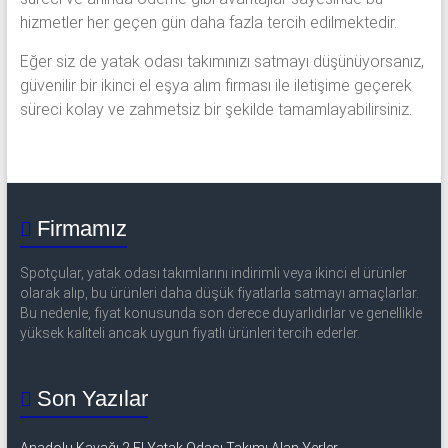
hizmetler her geçen gün daha fazla tercih edilmektedir.
Eğer siz de yatak odası takımınızı satmayı düşünüyorsanız,
güvenilir bir ikinci el eşya alım firması ile iletişime geçerek
süreci kolay ve zahmetsiz bir şekilde tamamlayabilirsiniz.
Firmamız
Spotçular, yatak odası takımlarını indirimli veya ikinci el ürünler
olarak alıp, bu ürünleri daha düşük fiyatlarla satmayı amaçlarlar.
Bu nedenle, fiyat konusunda son derece duyarlıdırlar ve genellikle
yüksek kaliteli ancak uygun fiyatlı ürünleri tercih ederler.
Son Yazılar