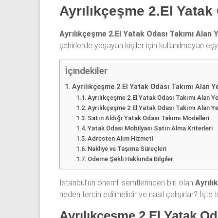
06
Ayrılıkçeşme 2.El Yatak
|
Ayrılıkçeşme 2.El Yatak Odası Takımı Alan Y
Yıldız
şehirlerde yaşayan kişiler için kullanılmayan eşya
Spot
İçindekiler
Yatak
Ayrılıkçeşme 2.El Yatak Odası Takımı Alan Y
odası
Ayrılıkçeşme 2.El Yatak Odası Takımı Alan Ye
alan
Ayrılıkçeşme 2.El Yatak Odası Takımı Alan Ye
yerler
Satın Aldığı Yatak Odası Takımı Modelleri
olarak
Yatak Odası Mobilyası Satın Alma Kriterleri
2.el
Adresten Alım Hizmeti
yatak
Nakliye ve Taşıma Süreçleri
odası,
Ödeme Şekli Hakkında Bilgiler
Klasik
yatak
İstanbul’un önemli semtlerinden biri olan
Ayrılı
odası,
neden tercih edilmelidir ve nasıl çalışırlar? İşte
Avangard
Ayrılıkçeşme 2.El Yatak Od
yatak