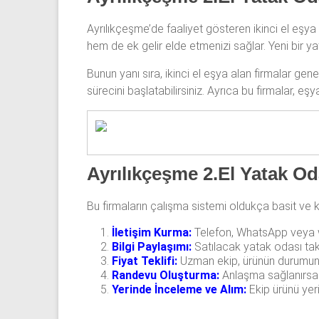
odası,
Ayrılıkçeşme’de faaliyet gösteren ikinci el eşya
Antika
hem de ek gelir elde etmenizi sağlar. Yeni bir ya
yatak
odası
Bunun yanı sıra, ikinci el eşya alan firmalar genel
ve
sürecini başlatabilirsiniz. Ayrıca bu firmalar, eş
Metebronz
yatak
odası
takımı
alınmaktadır.
Ayrılıkçeşme 2.El Yatak Od
Bu firmaların çalışma sistemi oldukça basit ve kul
İletişim Kurma:
Telefon, WhatsApp veya we
Bilgi Paylaşımı:
Satılacak yatak odası takım
Fiyat Teklifi:
Uzman ekip, ürünün durumuna g
Randevu Oluşturma:
Anlaşma sağlanırsa a
Yerinde İnceleme ve Alım:
Ekip ürünü yer