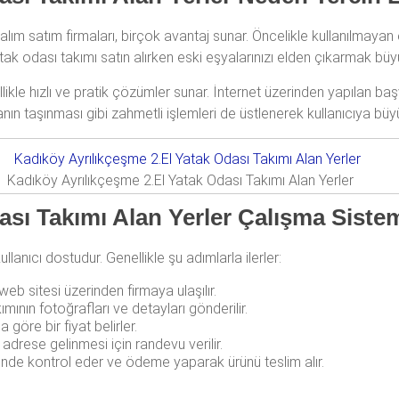
 alım satım firmaları, birçok avantaj sunar. Öncelikle kullanılmaya
tak odası takımı satın alırken eski eşyalarınızı elden çıkarmak büyü
likle hızlı ve pratik çözümler sunar. İnternet üzerinden yapılan başvu
yanın taşınması gibi zahmetli işlemleri de üstlenerek kullanıcıya büy
Kadıköy Ayrılıkçeşme 2.El Yatak Odası Takımı Alan Yerler
ası Takımı Alan Yerler Çalışma Siste
lanıcı dostudur. Genellikle şu adımlarla ilerler:
b sitesi üzerinden firmaya ulaşılır.
ının fotoğrafları ve detayları gönderilir.
öre bir fiyat belirler.
drese gelinmesi için randevu verilir.
inde kontrol eder ve ödeme yaparak ürünü teslim alır.