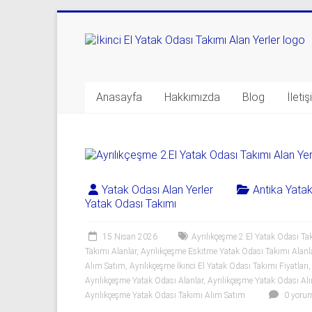
Skip
to
Yatak
content
Odası
Takımı
Anasayfa
Hakkımızda
Blog
İleti
Alan
Yerler
|
Yatak Odası Alan Yerler
Antika Yata
0
Yatak Odası Takımı
542
15 Nisan 2026
Ayrılıkçeşme 2.El Yatak Odası Tak
Takımı Alanlar
,
Ayrılıkçeşme Eskitme Yatak Odası Takımı Alanl
541
Alım Satım
,
Ayrılıkçeşme İkinci El Yatak Odası Takımı Fiyatları
06
Ayrılıkçeşme Yatak Odası Alanlar
,
Ayrılıkçeşme Yatak Odası Al
Ayrılıkçeşme Yatak Odası Takımı Alım Satım
0 yoru