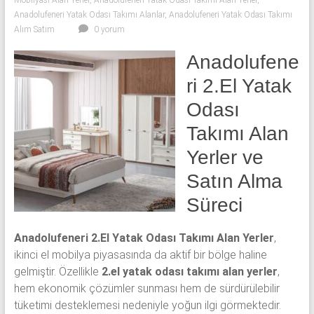
Mobilyası Alan Yerler
,
Anadolufeneri Yatak Odası Takımı Alan Yerler
,
Anadolufeneri Yatak Odası Takımı Alanlar
,
Anadolufeneri Yatak Odası Takımı
Alım Satım
0 yorum
Anadolufene
ri 2.El Yatak
Odası
Takımı Alan
Yerler ve
Satın Alma
Süreci
Anadolufeneri 2.El Yatak Odası Takımı Alan Yerler
,
ikinci el mobilya piyasasında da aktif bir bölge haline
gelmiştir. Özellikle
2.el yatak odası takımı alan yerler
,
hem ekonomik çözümler sunması hem de sürdürülebilir
tüketimi desteklemesi nedeniyle yoğun ilgi görmektedir.