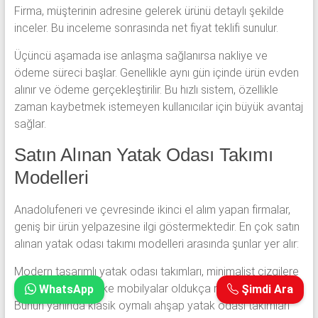
Firma, müşterinin adresine gelerek ürünü detaylı şekilde
inceler. Bu inceleme sonrasında net fiyat teklifi sunulur.
Üçüncü aşamada ise anlaşma sağlanırsa nakliye ve
ödeme süreci başlar. Genellikle aynı gün içinde ürün evden
alınır ve ödeme gerçekleştirilir. Bu hızlı sistem, özellikle
zaman kaybetmek istemeyen kullanıcılar için büyük avantaj
sağlar.
Satın Alınan Yatak Odası Takımı
Modelleri
Anadolufeneri ve çevresinde ikinci el alım yapan firmalar,
geniş bir ürün yelpazesine ilgi göstermektedir. En çok satın
alınan yatak odası takımı modelleri arasında şunlar yer alır:
Modern tasarımlı yatak odası takımları, minimalist çizgilere
sahip ürünler ve lake mobilyalar oldukça rağbet görür.
WhatsApp
Şimdi Ara
Bunun yanında klasik oymalı ahşap yatak odası takımları