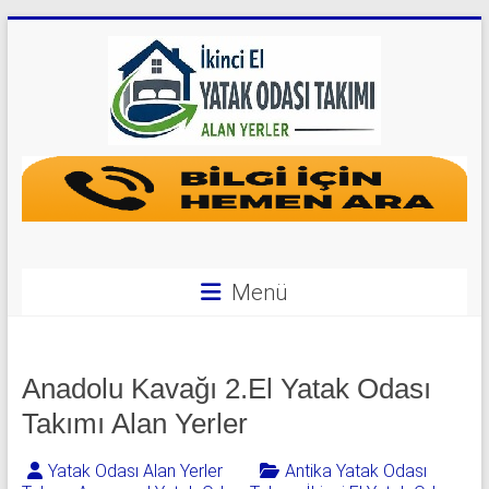
Skip
to
content
Yatak
Odası
Takımı
Alan
Menü
Yerler
|
Anadolu Kavağı 2.El Yatak Odası
0
Takımı Alan Yerler
542
Yatak Odası Alan Yerler
Antika Yatak Odası