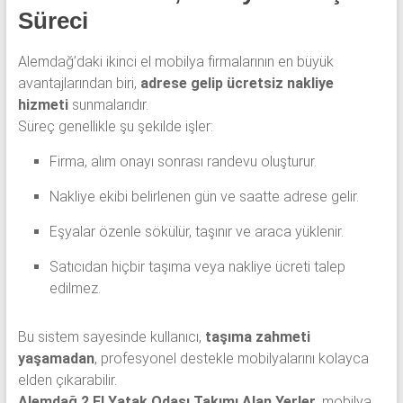
Süreci
Alemdağ’daki ikinci el mobilya firmalarının en büyük
avantajlarından biri,
adrese gelip ücretsiz nakliye
hizmeti
sunmalarıdır.
Süreç genellikle şu şekilde işler:
Firma, alım onayı sonrası randevu oluşturur.
Nakliye ekibi belirlenen gün ve saatte adrese gelir.
Eşyalar özenle sökülür, taşınır ve araca yüklenir.
Satıcıdan hiçbir taşıma veya nakliye ücreti talep
edilmez.
Bu sistem sayesinde kullanıcı,
taşıma zahmeti
yaşamadan
, profesyonel destekle mobilyalarını kolayca
elden çıkarabilir.
Alemdağ 2.El Yatak Odası Takımı Alan Yerler
, mobilya