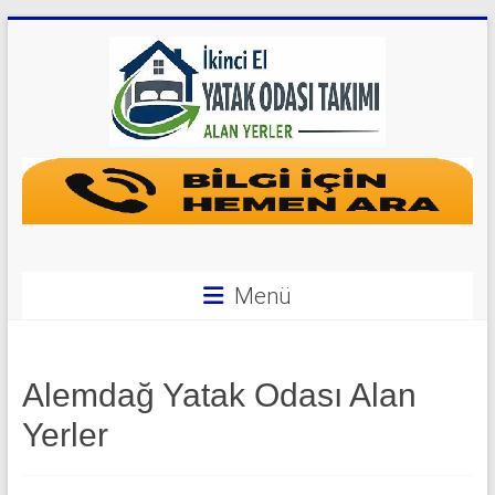
Skip
to
content
Yatak
Odası
Takımı
Alan
Menü
Yerler
|
Alemdağ Yatak Odası Alan
0
Yerler
542