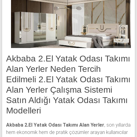
yatak
odası,
Avangard
yatak
odası,
Antika
yatak
odası
Akbaba 2.El Yatak Odası Takımı
ve
Alan Yerler Neden Tercih
Metebronz
yatak
Edilmeli 2.El Yatak Odası Takımı
odası
Alan Yerler Çalışma Sistemi
takımı
Satın Aldığı Yatak Odası Takımı
alınmaktadır.
Modelleri
Akbaba 2.El Yatak Odası Takımı Alan Yerler
, son yıllarda
hem ekonomik hem de pratik çözümler arayan kullanıcılar