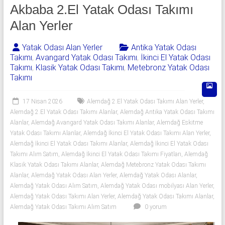
541
Akbaba 2.El Yatak Odası Takımı
06
Alan Yerler
06
Yatak Odası Alan Yerler
Antika Yatak Odası
Takımı
,
Avangard Yatak Odası Takımı
,
İkinci El Yatak Odası
|
Takımı
,
Klasik Yatak Odası Takımı
,
Metebronz Yatak Odası
Takımı
Yıldız
Spot
17 Nisan 2026
Alemdağ 2.El Yatak Odası Takımı Alan Yerler
,
Alemdağ 2.El Yatak Odası Takımı Alanlar
,
Alemdağ Antika Yatak Odası Takımı
Yatak
Alanlar
,
Alemdağ Avangard Yatak Odası Takımı Alanlar
,
Alemdağ Eskitme
odası
Yatak Odası Takımı Alanlar
,
Alemdağ İkinci El Yatak Odası Takımı Alan Yerler
,
Alemdağ İkinci El Yatak Odası Takımı Alanlar
,
Alemdağ İkinci El Yatak Odası
alan
Takımı Alım Satım
,
Alemdağ İkinci El Yatak Odası Takımı Fiyatları
,
Alemdağ
yerler
Klasik Yatak Odası Takımı Alanlar
,
Alemdağ Metebronz Yatak Odası Takımı
olarak
Alanlar
,
Alemdağ Yatak Odası Alan Yerler
,
Alemdağ Yatak Odası Alanlar
,
2.el
Alemdağ Yatak Odası Alım Satım
,
Alemdağ Yatak Odası mobilyası Alan Yerler
,
yatak
Alemdağ Yatak Odası Takımı Alan Yerler
,
Alemdağ Yatak Odası Takımı Alanlar
,
odası,
Alemdağ Yatak Odası Takımı Alım Satım
0 yorum
Klasik