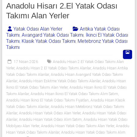
541
Anadolu Hisarı 2.El Yatak Odası
06
Takımı Alan Yerler
06
Yatak Odası Alan Yerler
Antika Yatak Odası
Takımı
,
Avangard Yatak Odası Takımı
,
İkinci El Yatak Odası
|
Takımı
,
Klasik Yatak Odası Takımı
,
Metebronz Yatak Odası
Takımı
Yıldız
Spot
17 Nisan 2026
Anadolu Hisarı 2.El Yatak Odası Takımı Alan
Yerler
,
Anadolu Hisarı 2.El Yatak Odası Takımı Alanlar
,
Anadolu Hisarı Antika
Yatak
Yatak Odası Takımı Alanlar
,
Anadolu Hisarı Avangard Yatak Odası Takımı
odası
Alanlar
,
Anadolu Hisarı Eskitme Yatak Odası Takımı Alanlar
,
Anadolu Hisarı
İkinci El Yatak Odası Takımı Alan Yerler
,
Anadolu Hisarı İkinci El Yatak Odası
alan
Takımı Alanlar
,
Anadolu Hisarı İkinci El Yatak Odası Takımı Alım Satım
,
yerler
Anadolu Hisarı İkinci El Yatak Odası Takımı Fiyatları
,
Anadolu Hisarı Klasik
olarak
Yatak Odası Takımı Alanlar
,
Anadolu Hisarı Metebronz Yatak Odası Takımı
2.el
Alanlar
,
Anadolu Hisarı Yatak Odası Alan Yerler
,
Anadolu Hisarı Yatak Odası
yatak
Alanlar
,
Anadolu Hisarı Yatak Odası Alım Satım
,
Anadolu Hisarı Yatak Odası
odası,
Mobilyası Alan Yerler
,
Anadolu Hisarı Yatak Odası Takımı Alan Yerler
,
Anadolu
Klasik
Hisarı Yatak Odası Takımı Alanlar
,
Anadolu Hisarı Yatak Odası Takımı Alım