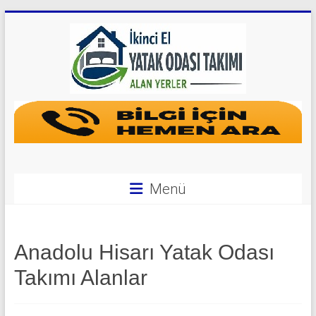
Skip
to
content
Yatak
Odası
Takımı
Alan
Menü
Yerler
|
Anadolu Hisarı Yatak Odası
0
Takımı Alanlar
542