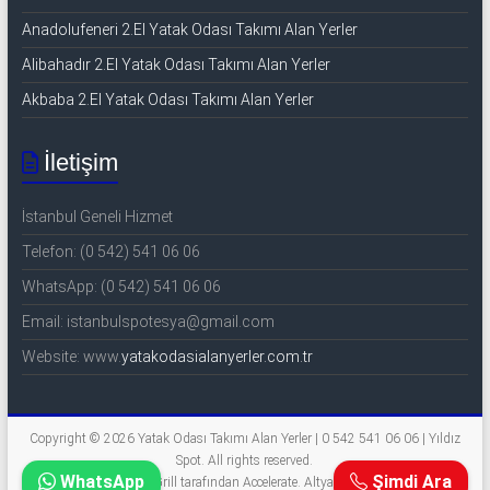
Anadolufeneri 2.El Yatak Odası Takımı Alan Yerler
Alibahadır 2.El Yatak Odası Takımı Alan Yerler
Akbaba 2.El Yatak Odası Takımı Alan Yerler
İletişim
İstanbul Geneli Hizmet
Telefon: (0 542) 541 06 06
WhatsApp: (0 542) 541 06 06
Email: istanbulspotesya@gmail.com
Website: www.
yatakodasialanyerler.com.tr
Copyright © 2026
Yatak Odası Takımı Alan Yerler | 0 542 541 06 06 | Yıldız
Spot
. All rights reserved.
WhatsApp
Şimdi Ara
Tema: ThemeGrill tarafından
Accelerate
. Altyapı
WordPress
.