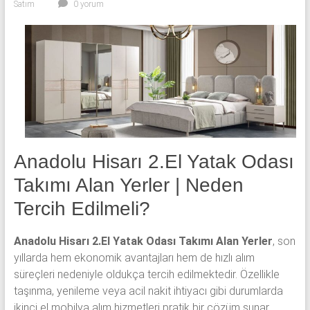
Satım
0 yorum
yatak
odası,
Avangard
yatak
odası,
Antika
yatak
odası
ve
Metebronz
Anadolu Hisarı 2.El Yatak Odası
yatak
Takımı Alan Yerler | Neden
odası
Tercih Edilmeli?
takımı
alınmaktadır.
Anadolu Hisarı 2.El Yatak Odası Takımı Alan Yerler
, son
yıllarda hem ekonomik avantajları hem de hızlı alım
süreçleri nedeniyle oldukça tercih edilmektedir. Özellikle
taşınma, yenileme veya acil nakit ihtiyacı gibi durumlarda
ikinci el mobilya alım hizmetleri pratik bir çözüm sunar.