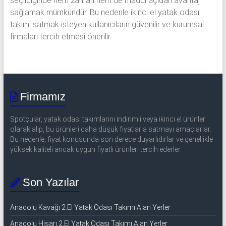
seçildiğinde hem zaman hem de maddi açıdan avantaj
sağlamak mümkündür. Bu nedenle ikinci el yatak odası
takımı satmak isteyen kullanıcıların güvenilir ve kurumsal
firmaları tercih etmesi önerilir.
Firmamız
Spotçular, yatak odası takımlarını indirimli veya ikinci el ürünler
olarak alıp, bu ürünleri daha düşük fiyatlarla satmayı amaçlarlar.
Bu nedenle, fiyat konusunda son derece duyarlıdırlar ve genellikle
yüksek kaliteli ancak uygun fiyatlı ürünleri tercih ederler.
Son Yazılar
Anadolu Kavağı 2.El Yatak Odası Takımı Alan Yerler
Anadolu Hisarı 2.El Yatak Odası Takımı Alan Yerler