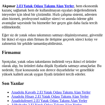
Akpınar
2.El Yatak Odası Takımı Alan Yerler
, hem ekonomik
kazanç sağlamak hem de kullanılmayan eşyaları değerlendirmek
isteyenler için ideal bir çözümdür. Hızlı çalışma sistemi, adresten
alım hizmeti, profesyonel nakliye süreci ve anında ödeme gibi
avantajlar sayesinde bu hizmetler her geçen gün daha fazla tercih
edilmektedir.
Eğer siz de yatak odası takımınızı satmayı düşünüyorsanız, güvenilir
bir ikinci el eşya alım firması ile iletişime geçerek süreci kolay ve
zahmetsiz bir şekilde tamamlayabilirsiniz.
Firmamız
Spotçular, yatak odası takımlarını indirimli veya ikinci el ürünler
olarak alıp, bu ürünleri daha düşük fiyatlarla satmayı amaçlarlar. Bu
nedenle, fiyat konusunda son derece duyarlıdırlar ve genellikle
yüksek kaliteli ancak uygun fiyatlı ürünleri tercih ederler.
Son Yazılar
Anadolu Kavağı 2.El Yatak Odası Takımı Alan Yerler
Anadolu Hisarı 2.El Yatak Odası Takımı Alan Yerler
Anadolufeneri 2.El Yatak Odası Takımı Alan Yerler
Alibahadır 2.El Yatak Odası Takımı Alan Yerler