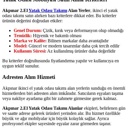
Akpınar 2.El
Yatak Odası Takımı
Alan Yerler
, ikinci el yatak
odası takımı satın alırken bazı kriterlere dikkat eder. Bu kriterler
ürünün değerini doğrudan etkiler:
Genel Durum:
Çizik, kırık veya deformasyon olup olmadığı
Temizlik:
Hijyenik ve bakımlı olması
Marka ve Kalite:
Bilinen markalar daha avantajlıdır
Model:
Güncel ve modern tasarımlar daha çok tercih edilir
Kullanım Süresi:
Az kullanılmış ürünler daha değerlidir
Bu kriterler doğrultusunda fiyatlandırma yapılır ve kullanıcıya en
uygun teklif sunulur.
Adresten Alım Hizmeti
Akpınar ikinci el yatak odası takımı alan yerlerin sunduğu en önemli
hizmetlerden biri adresten alım imkânıdır. Satıcıların eşyaları taşıma
veya nakliye ayarlama gibi bir zahmete girmesine gerek kalmaz.
Akpınar 2.El Yatak Odası Takımı Alanlar
ekipleri, belirlenen gün
ve saatte adrese gelerek ürünleri yerinden alır. Bu hizmet özellikle
büyük ve ağır mobilyalar için büyük kolaylık sağlar. Ayrıca
profesyonel ekipler sayesinde eşyalar zarar görmeden taşınır.