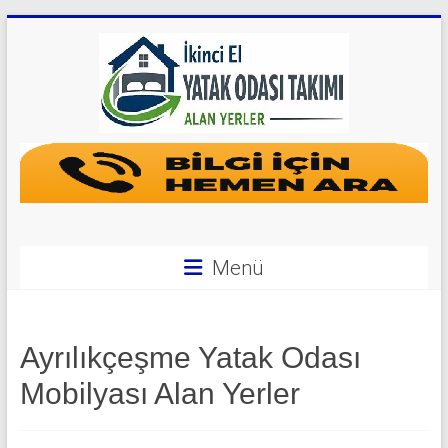
Skip
to
content
Yatak
Odası
Takımı
Alan
Menü
Yerler
|
Ayrılıkçeşme Yatak Odası
0
Mobilyası Alan Yerler
542