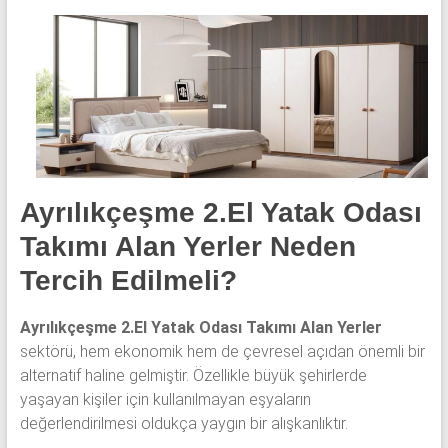
yatak
odası,
Avangard
yatak
odası,
Antika
yatak
odası
ve
Ayrılıkçeşme 2.El Yatak Odası
Metebronz
Takımı Alan Yerler Neden
yatak
odası
Tercih Edilmeli?
takımı
alınmaktadır.
Ayrılıkçeşme 2.El Yatak Odası Takımı Alan Yerler
sektörü, hem ekonomik hem de çevresel açıdan önemli bir
alternatif haline gelmiştir. Özellikle büyük şehirlerde
yaşayan kişiler için kullanılmayan eşyaların
değerlendirilmesi oldukça yaygın bir alışkanlıktır.