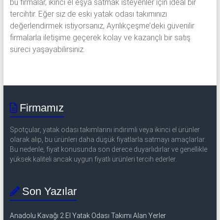
bu firmalar, ikinci el eşya satmak isteyenler için ideal bir
tercihtir. Eğer siz de eski yatak odası takımınızı
değerlendirmek istiyorsanız, Ayrılıkçeşme’deki güvenilir
firmalarla iletişime geçerek kolay ve kazançlı bir satış
süreci yaşayabilirsiniz.
Firmamız
Spotçular, yatak odası takımlarını indirimli veya ikinci el ürünler
olarak alıp, bu ürünleri daha düşük fiyatlarla satmayı amaçlarlar.
Bu nedenle, fiyat konusunda son derece duyarlıdırlar ve genellikle
yüksek kaliteli ancak uygun fiyatlı ürünleri tercih ederler.
Son Yazılar
Anadolu Kavağı 2.El Yatak Odası Takımı Alan Yerler