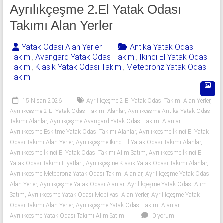
541
Ayrılıkçeşme 2.El Yatak Odası
06
Takımı Alan Yerler
06
Yatak Odası Alan Yerler
Antika Yatak Odası
Takımı
,
Avangard Yatak Odası Takımı
,
İkinci El Yatak Odası
|
Takımı
,
Klasik Yatak Odası Takımı
,
Metebronz Yatak Odası
Takımı
Yıldız
Spot
15 Nisan 2026
Ayrılıkçeşme 2.El Yatak Odası Takımı Alan Yerler
,
Ayrılıkçeşme 2.El Yatak Odası Takımı Alanlar
,
Ayrılıkçeşme Antika Yatak Odası
Yatak
Takımı Alanlar
,
Ayrılıkçeşme Avangard Yatak Odası Takımı Alanlar
,
odası
Ayrılıkçeşme Eskitme Yatak Odası Takımı Alanlar
,
Ayrılıkçeşme İkinci El Yatak
Odası Takımı Alan Yerler
,
Ayrılıkçeşme İkinci El Yatak Odası Takımı Alanlar
,
alan
Ayrılıkçeşme İkinci El Yatak Odası Takımı Alım Satım
,
Ayrılıkçeşme İkinci El
yerler
Yatak Odası Takımı Fiyatları
,
Ayrılıkçeşme Klasik Yatak Odası Takımı Alanlar
,
olarak
Ayrılıkçeşme Metebronz Yatak Odası Takımı Alanlar
,
Ayrılıkçeşme Yatak Odası
2.el
Alan Yerler
,
Ayrılıkçeşme Yatak Odası Alanlar
,
Ayrılıkçeşme Yatak Odası Alım
yatak
Satım
,
Ayrılıkçeşme Yatak Odası Mobilyası Alan Yerler
,
Ayrılıkçeşme Yatak
odası,
Odası Takımı Alan Yerler
,
Ayrılıkçeşme Yatak Odası Takımı Alanlar
,
Klasik
Ayrılıkçeşme Yatak Odası Takımı Alım Satım
0 yorum