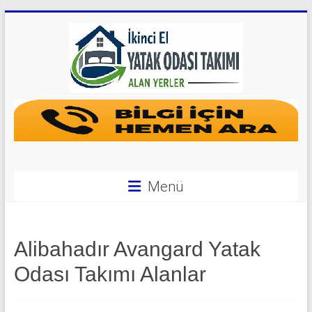
Skip
to
content
Yatak
Odası
Takımı
Alan
Menü
Yerler
|
Alibahadır Avangard Yatak
0
Odası Takımı Alanlar
542