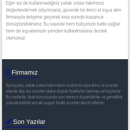
Eğer siz de kullanmadığınız yatak odası takımınızı
değerlendirmek istiyorsanız, güvenilir bir ikinci el eşya alım
firmasıyla iletişime geçerek kısa sürede kazanca
dönüştürebilirsiniz. Bu sayede hem bütçenize katkı sağlar
hem de eşyalarınızın yeniden kullanılmasına destek
olursunuz.
Firmamız
Spotçular, yatak odası takımlarını indirimli veya ikinci el ürünler
olarak alıp, bu ürünleri daha düşük fiyatlarla satmayı amaçlarlar.
Bu nedenle, fiyat konusunda son derece duyarlıdırlar ve genellikle
yüksek kaliteli ancak uygun fiyatlı ürünleri tercih ederler.
Son Yazılar