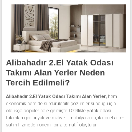
yatak
odası,
Avangard
yatak
odası,
Antika
yatak
odası
ve
Alibahadır 2.El Yatak Odası
Metebronz
Takımı Alan Yerler Neden
yatak
odası
Tercih Edilmeli?
takımı
alınmaktadır.
Alibahadır 2.El Yatak Odası Takımı Alan Yerler
, hem
ekonomik hem de sürdürülebilir çözümler sunduğu için
oldukça popüler hale gelmiştir. Özellikle yatak odası
takımları gibi büyük ve maliyetli mobilyalarda, ikinci el alım-
satım hizmetleri önemli bir alternatif oluşturur.