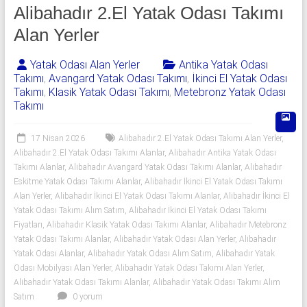
541
Alibahadır 2.El Yatak Odası Takımı
06
Alan Yerler
06
Yatak Odası Alan Yerler
Antika Yatak Odası
Takımı
,
Avangard Yatak Odası Takımı
,
İkinci El Yatak Odası
|
Takımı
,
Klasik Yatak Odası Takımı
,
Metebronz Yatak Odası
Takımı
Yıldız
Spot
17 Nisan 2026
Alibahadır 2.El Yatak Odası Takımı Alan Yerler
,
Alibahadır 2.El Yatak Odası Takımı Alanlar
,
Alibahadır Antika Yatak Odası
Yatak
Takımı Alanlar
,
Alibahadır Avangard Yatak Odası Takımı Alanlar
,
Alibahadır
odası
Eskitme Yatak Odası Takımı Alanlar
,
Alibahadır İkinci El Yatak Odası Takımı
Alan Yerler
,
Alibahadır İkinci El Yatak Odası Takımı Alanlar
,
Alibahadır İkinci El
alan
Yatak Odası Takımı Alım Satım
,
Alibahadır İkinci El Yatak Odası Takımı
yerler
Fiyatları
,
Alibahadır Klasik Yatak Odası Takımı Alanlar
,
Alibahadır Metebronz
olarak
Yatak Odası Takımı Alanlar
,
Alibahadır Yatak Odası Alan Yerler
,
Alibahadır
2.el
Yatak Odası Alanlar
,
Alibahadır Yatak Odası Alım Satım
,
Alibahadır Yatak
yatak
Odası Mobilyası Alan Yerler
,
Alibahadır Yatak Odası Takımı Alan Yerler
,
odası,
Alibahadır Yatak Odası Takımı Alanlar
,
Alibahadır Yatak Odası Takımı Alım
Klasik
Satım
0 yorum