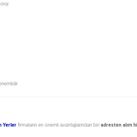
örür.
önemlidir.
n Yerler
firmaların en önemli avantajlarından biri
adresten alım h