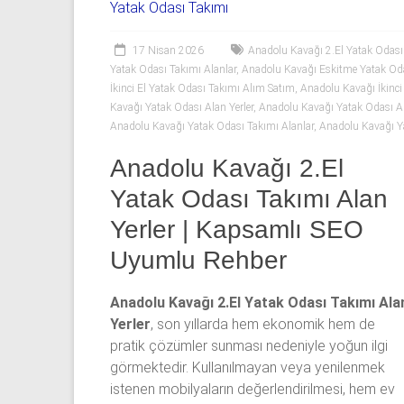
06
Yatak Odası Takımı
|
17 Nisan 2026
Anadolu Kavağı 2.El Yatak Odası 
Yıldız
Yatak Odası Takımı Alanlar
,
Anadolu Kavağı Eskitme Yatak Oda
İkinci El Yatak Odası Takımı Alım Satım
,
Anadolu Kavağı İkinci 
Spot
Kavağı Yatak Odası Alan Yerler
,
Anadolu Kavağı Yatak Odası Al
Anadolu Kavağı Yatak Odası Takımı Alanlar
,
Anadolu Kavağı Y
Yatak
Anadolu Kavağı 2.El
odası
alan
Yatak Odası Takımı Alan
yerler
Yerler | Kapsamlı SEO
olarak
2.el
Uyumlu Rehber
yatak
odası,
Anadolu Kavağı 2.El Yatak Odası Takımı Ala
Klasik
Yerler
, son yıllarda hem ekonomik hem de
yatak
pratik çözümler sunması nedeniyle yoğun ilgi
odası,
görmektedir. Kullanılmayan veya yenilenmek
Avangard
istenen mobilyaların değerlendirilmesi, hem ev
yatak