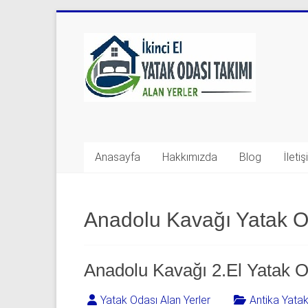
Skip
to
Yatak
content
Odası
Takımı
Alan
Yerler
Anasayfa
Hakkımızda
Blog
İleti
|
0
Anadolu Kavağı Yatak O
542
541
Anadolu Kavağı 2.El Yatak O
06
Yatak Odası Alan Yerler
Antika Yata