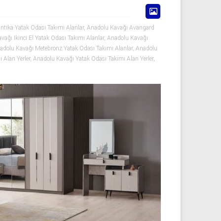
ntika Yatak Odası Takımı Alanlar
,
Anadolu Kavağı Avangard
vağı İkinci El Yatak Odası Takımı Alanlar
,
Anadolu Kavağı
adolu Kavağı Metebronz Yatak Odası Takımı Alanlar
,
Anadolu
 Alan Yerler
,
Anadolu Kavağı Yatak Odası Takımı Alan Yerler
,