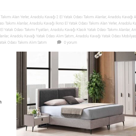
Takımı Alan Yerler
,
Anadolu Kavağı 2.El Yatak Odası Takımı Alanlar
,
Anadolu Kavağı A
sı Takımı Alanlar
,
Anadolu Kavağı İkinci El Yatak Odası Takımı Alan Yerler
,
Anadolu Ka
El Yatak Odası Takımı Fiyatları
,
Anadolu Kavağı Klasik Yatak Odası Takımı Alanlar
,
An
anlar
,
Anadolu Kavağı Yatak Odası Alım Satım
,
Anadolu Kavağı Yatak Odası Mobilyası
atak Odası Takımı Alım Satım
0 yorum
n