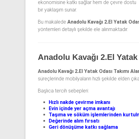
ekonomisine katkı sağlar hem de çevre dostu
odası,
bir yaklaşım sunar.
Antika
yatak
Bu makalede
Anadolu Kavağı 2.El Yatak Odas
odası
yöntemleri detaylı şekilde ele alınmaktadır.
ve
Metebronz
yatak
Anadolu Kavağı 2.El Yatak 
odası
takımı
Anadolu Kavağı 2.El Yatak Odası Takımı Ala
alınmaktadır.
süreçlerinde mobilyaların hızlı şekilde elden çık
Başlıca tercih sebepleri:
Hızlı nakde çevirme imkanı
Evin içinde yer açma avantajı
Taşıma ve söküm işlemlerinden kurtul
Değerinde alım fırsatı
Geri dönüşüme katkı sağlama