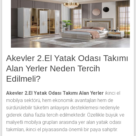
yatak
odası,
Avangard
yatak
odası,
Antika
yatak
odası
Akevler 2.El Yatak Odası Takımı
ve
Alan Yerler Neden Tercih
Metebronz
yatak
Edilmeli?
odası
takımı
Akevler 2.El Yatak Odası Takımı Alan Yerler
ikinci el
alınmaktadır.
mobilya sektörü, hem ekonomik avantajları hem de
sürdürülebilir tüketim anlayışını desteklemesi nedeniyle
giderek daha fazla tercih edilmektedir. Özellikle büyük ve
maliyetli mobilya grupları arasında yer alan yatak odası
takımları, ikinci el piyasasında önemli bir paya sahiptir.