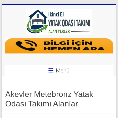
Skip
to
content
Yatak
Odası
Takımı
Alan
Menü
Yerler
|
Akevler Metebronz Yatak
0
Odası Takımı Alanlar
542