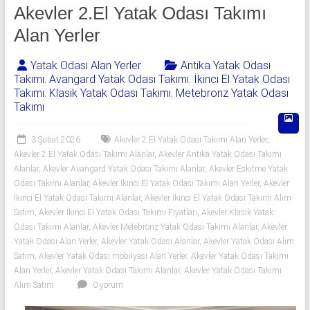
541
Akevler 2.El Yatak Odası Takımı
06
Alan Yerler
06
Yatak Odası Alan Yerler
Antika Yatak Odası
Takımı
,
Avangard Yatak Odası Takımı
,
İkinci El Yatak Odası
|
Takımı
,
Klasik Yatak Odası Takımı
,
Metebronz Yatak Odası
Takımı
Yıldız
Spot
3 Şubat 2026
Akevler 2.El Yatak Odası Takımı Alan Yerler
,
Akevler 2.El Yatak Odası Takımı Alanlar
,
Akevler Antika Yatak Odası Takımı
Yatak
Alanlar
,
Akevler Avangard Yatak Odası Takımı Alanlar
,
Akevler Eskitme Yatak
odası
Odası Takımı Alanlar
,
Akevler İkinci El Yatak Odası Takımı Alan Yerler
,
Akevler
İkinci El Yatak Odası Takımı Alanlar
,
Akevler İkinci El Yatak Odası Takımı Alım
alan
Satım
,
Akevler İkinci El Yatak Odası Takımı Fiyatları
,
Akevler Klasik Yatak
yerler
Odası Takımı Alanlar
,
Akevler Metebronz Yatak Odası Takımı Alanlar
,
Akevler
olarak
Yatak Odası Alan Yerler
,
Akevler Yatak Odası Alanlar
,
Akevler Yatak Odası Alım
2.el
Satım
,
Akevler Yatak Odası mobilyası Alan Yerler
,
Akevler Yatak Odası Takımı
yatak
Alan Yerler
,
Akevler Yatak Odası Takımı Alanlar
,
Akevler Yatak Odası Takımı
odası,
Alım Satım
0 yorum
Klasik