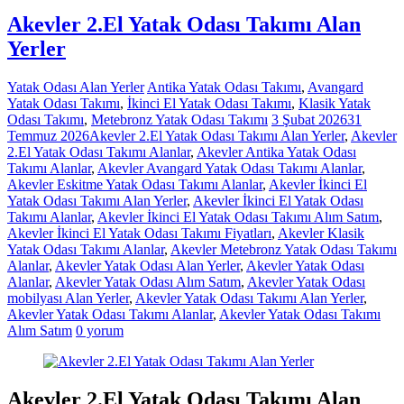
Akevler 2.El Yatak Odası Takımı Alan
Yerler
Yatak Odası Alan Yerler
Antika Yatak Odası Takımı
,
Avangard
Yatak Odası Takımı
,
İkinci El Yatak Odası Takımı
,
Klasik Yatak
Odası Takımı
,
Metebronz Yatak Odası Takımı
3 Şubat 2026
31
Temmuz 2026
Akevler 2.El Yatak Odası Takımı Alan Yerler
,
Akevler
2.El Yatak Odası Takımı Alanlar
,
Akevler Antika Yatak Odası
Takımı Alanlar
,
Akevler Avangard Yatak Odası Takımı Alanlar
,
Akevler Eskitme Yatak Odası Takımı Alanlar
,
Akevler İkinci El
Yatak Odası Takımı Alan Yerler
,
Akevler İkinci El Yatak Odası
Takımı Alanlar
,
Akevler İkinci El Yatak Odası Takımı Alım Satım
,
Akevler İkinci El Yatak Odası Takımı Fiyatları
,
Akevler Klasik
Yatak Odası Takımı Alanlar
,
Akevler Metebronz Yatak Odası Takımı
Alanlar
,
Akevler Yatak Odası Alan Yerler
,
Akevler Yatak Odası
Alanlar
,
Akevler Yatak Odası Alım Satım
,
Akevler Yatak Odası
mobilyası Alan Yerler
,
Akevler Yatak Odası Takımı Alan Yerler
,
Akevler Yatak Odası Takımı Alanlar
,
Akevler Yatak Odası Takımı
Alım Satım
0 yorum
Akevler 2.El Yatak Odası Takımı Alan