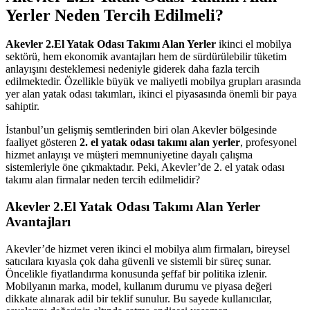
Yerler Neden Tercih Edilmeli?
Akevler 2.El Yatak Odası Takımı Alan Yerler
ikinci el mobilya
sektörü, hem ekonomik avantajları hem de sürdürülebilir tüketim
anlayışını desteklemesi nedeniyle giderek daha fazla tercih
edilmektedir. Özellikle büyük ve maliyetli mobilya grupları arasında
yer alan yatak odası takımları, ikinci el piyasasında önemli bir paya
sahiptir.
İstanbul’un gelişmiş semtlerinden biri olan Akevler bölgesinde
faaliyet gösteren
2. el yatak odası takımı alan yerler
, profesyonel
hizmet anlayışı ve müşteri memnuniyetine dayalı çalışma
sistemleriyle öne çıkmaktadır. Peki, Akevler’de 2. el yatak odası
takımı alan firmalar neden tercih edilmelidir?
Akevler 2.El Yatak Odası Takımı Alan Yerler
Avantajları
Akevler’de hizmet veren ikinci el mobilya alım firmaları, bireysel
satıcılara kıyasla çok daha güvenli ve sistemli bir süreç sunar.
Öncelikle fiyatlandırma konusunda şeffaf bir politika izlenir.
Mobilyanın marka, model, kullanım durumu ve piyasa değeri
dikkate alınarak adil bir teklif sunulur. Bu sayede kullanıcılar,