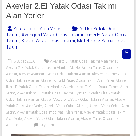
541
Akevler 2.El Yatak Odası Takımı
06
Alan Yerler
06
Yatak Odası Alan Yerler
Antika Yatak Odası
Takımı
,
Avangard Yatak Odası Takımı
,
İkinci El Yatak Odası
|
Takımı
,
Klasik Yatak Odası Takımı
,
Metebronz Yatak Odası
Takımı
Yıldız
Spot
3 Şubat 2026
Akevler 2.El Yatak Odası Takımı Alan Yerler
,
Akevler 2.El Yatak Odası Takımı Alanlar
,
Akevler Antika Yatak Odası Takımı
Yatak
Alanlar
,
Akevler Avangard Yatak Odası Takımı Alanlar
,
Akevler Eskitme Yatak
odası
Odası Takımı Alanlar
,
Akevler İkinci El Yatak Odası Takımı Alan Yerler
,
Akevler
İkinci El Yatak Odası Takımı Alanlar
,
Akevler İkinci El Yatak Odası Takımı Alım
alan
Satım
,
Akevler İkinci El Yatak Odası Takımı Fiyatları
,
Akevler Klasik Yatak
yerler
Odası Takımı Alanlar
,
Akevler Metebronz Yatak Odası Takımı Alanlar
,
Akevler
olarak
Yatak Odası Alan Yerler
,
Akevler Yatak Odası Alanlar
,
Akevler Yatak Odası Alım
2.el
Satım
,
Akevler Yatak Odası mobilyası Alan Yerler
,
Akevler Yatak Odası Takımı
yatak
Alan Yerler
,
Akevler Yatak Odası Takımı Alanlar
,
Akevler Yatak Odası Takımı
odası,
Alım Satım
0 yorum
Klasik