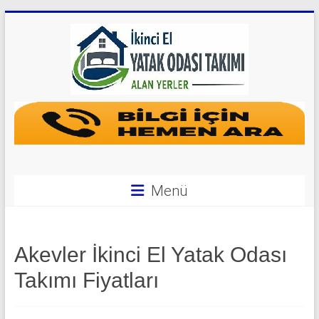
Skip
to
content
Yatak
Odası
Takımı
Alan
Menü
Yerler
|
Akevler İkinci El Yatak Odası
0
Takımı Fiyatları
542