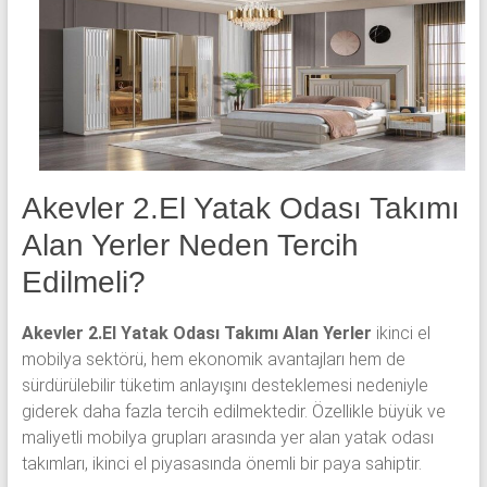
yatak
odası,
Avangard
yatak
odası,
Antika
yatak
odası
Akevler 2.El Yatak Odası Takımı
ve
Alan Yerler Neden Tercih
Metebronz
yatak
Edilmeli?
odası
takımı
Akevler 2.El Yatak Odası Takımı Alan Yerler
ikinci el
alınmaktadır.
mobilya sektörü, hem ekonomik avantajları hem de
sürdürülebilir tüketim anlayışını desteklemesi nedeniyle
giderek daha fazla tercih edilmektedir. Özellikle büyük ve
maliyetli mobilya grupları arasında yer alan yatak odası
takımları, ikinci el piyasasında önemli bir paya sahiptir.