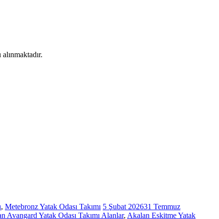
 alınmaktadır.
ı
,
Metebronz Yatak Odası Takımı
5 Şubat 2026
31 Temmuz
n Avangard Yatak Odası Takımı Alanlar
,
Akalan Eskitme Yatak