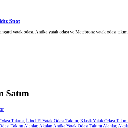
ldız Spot
Avangard yatak odası, Antika yatak odası ve Metebronz yatak odası takımı
m Satım
er
Odası Takımı
,
İkinci El Yatak Odası Takımı
,
Klasik Yatak Odası Takım
Odası Takımı Alanlar
,
Akalan Antika Yatak Odası Takımı Alanlar
,
Akala