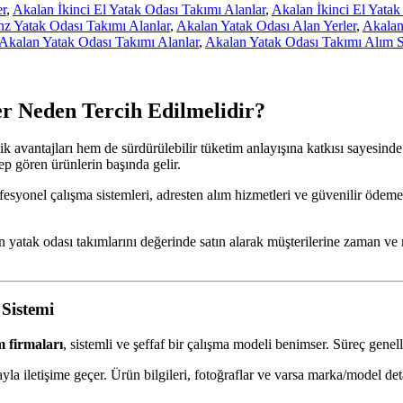
er
,
Akalan İkinci El Yatak Odası Takımı Alanlar
,
Akalan İkinci El Yata
z Yatak Odası Takımı Alanlar
,
Akalan Yatak Odası Alan Yerler
,
Akalan
Akalan Yatak Odası Takımı Alanlar
,
Akalan Yatak Odası Takımı Alım 
er Neden Tercih Edilmelidir?
avantajları hem de sürdürülebilir tüketim anlayışına katkısı sayesinde
ep gören ürünlerin başında gelir.
ofesyonel çalışma sistemleri, adresten alım hizmetleri ve güvenilir ödeme
nen yatak odası takımlarını değerinde satın alarak müşterilerine zaman 
Sistemi
m firmaları
, sistemli ve şeffaf bir çalışma modeli benimser. Süreç genel
la iletişime geçer. Ürün bilgileri, fotoğraflar ve varsa marka/model det