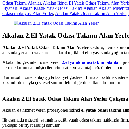
Odası Takımı Alanlar
,
Akalan İkinci El Yatak Odası Takımı Alan Yerl
Fiyatları
,
Akalan Klasik Yatak Odası Takımı Alanlar
,
Akalan Metebron
Odası mobilyası Alan Yerler
,
Akalan Yatak Odası Takımı Alan Yerler
,
Akalan 2.El Yatak Odası Takımı Alan Yerl
Akalan 2.El Yatak Odası Takımı Alan Yerler
sektörü, hem ekonomik 
arasında yer alan yatak odası takımları, ikinci el piyasasında yoğun tal
Akalan bölgesinde hizmet veren
2.el yatak odası takımı alanlar
, pr
hem de kurumsal müşteriler için pratik ve avantajlı çözümler sunar.
Kurumsal hizmet anlayışıyla faaliyet gösteren firmalar, satılmak iste
kazandırılmasıyla çevresel sürdürülebilirliğe de katkıda bulunulur.
Akalan 2.El Yatak Odası Takımı Alan Yerler
Çalışma 
Akalan’da hizmet veren profesyonel
ikinci el yatak odası takımı alı
İlk aşamada müşteri, satmak istediği yatak odası takımı hakkında firmay
yaklaşık bir fiyat aralığı sunulur.