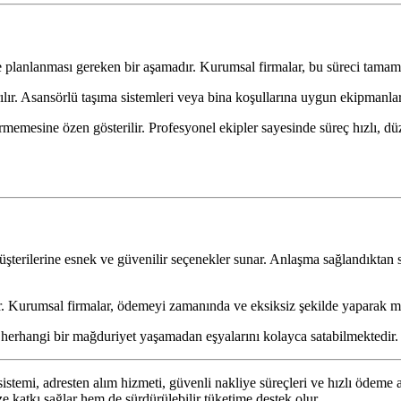
le planlanması gereken bir aşamadır. Kurumsal firmalar, bu süreci tamam
lır. Asansörlü taşıma sistemleri veya bina koşullarına uygun ekipmanlar 
rmemesine özen gösterilir. Profesyonel ekipler sayesinde süreç hızlı, dü
terilerine esnek ve güvenilir seçenekler sunar. Anlaşma sağlandıktan 
r. Kurumsal firmalar, ödemeyi zamanında ve eksiksiz şekilde yaparak m
r, herhangi bir mağduriyet yaşamadan eşyalarını kolayca satabilmektedir.
sistemi, adresten alım hizmeti, güvenli nakliye süreçleri ve hızlı ödem
e katkı sağlar hem de sürdürülebilir tüketime destek olur.