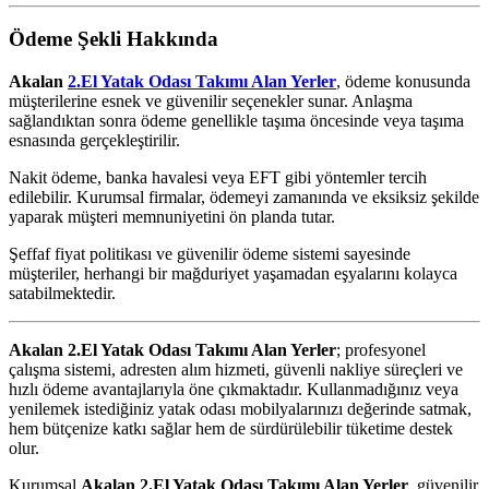
Ödeme Şekli Hakkında
Akalan
2.El Yatak Odası Takımı Alan Yerler
, ödeme konusunda
müşterilerine esnek ve güvenilir seçenekler sunar. Anlaşma
sağlandıktan sonra ödeme genellikle taşıma öncesinde veya taşıma
esnasında gerçekleştirilir.
Nakit ödeme, banka havalesi veya EFT gibi yöntemler tercih
edilebilir. Kurumsal firmalar, ödemeyi zamanında ve eksiksiz şekilde
yaparak müşteri memnuniyetini ön planda tutar.
Şeffaf fiyat politikası ve güvenilir ödeme sistemi sayesinde
müşteriler, herhangi bir mağduriyet yaşamadan eşyalarını kolayca
satabilmektedir.
Akalan 2.El Yatak Odası Takımı Alan Yerler
; profesyonel
çalışma sistemi, adresten alım hizmeti, güvenli nakliye süreçleri ve
hızlı ödeme avantajlarıyla öne çıkmaktadır. Kullanmadığınız veya
yenilemek istediğiniz yatak odası mobilyalarınızı değerinde satmak,
hem bütçenize katkı sağlar hem de sürdürülebilir tüketime destek
olur.
Kurumsal
Akalan 2.El Yatak Odası Takımı Alan Yerler
, güvenilir