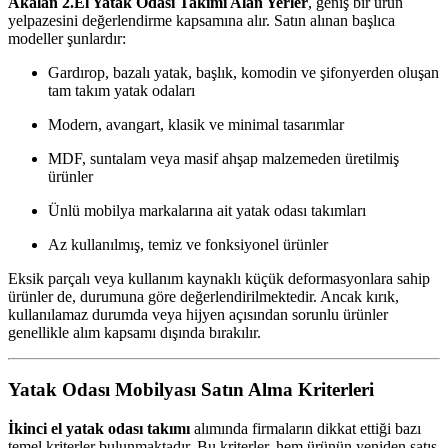
Akalan 2.El Yatak Odası Takımı Alan Yerler
, geniş bir ürün
yelpazesini değerlendirme kapsamına alır. Satın alınan başlıca
modeller şunlardır:
Gardırop, bazalı yatak, başlık, komodin ve şifonyerden oluşan
tam takım yatak odaları
Modern, avangart, klasik ve minimal tasarımlar
MDF, suntalam veya masif ahşap malzemeden üretilmiş
ürünler
Ünlü mobilya markalarına ait yatak odası takımları
Az kullanılmış, temiz ve fonksiyonel ürünler
Eksik parçalı veya kullanım kaynaklı küçük deformasyonlara sahip
ürünler de, durumuna göre değerlendirilmektedir. Ancak kırık,
kullanılamaz durumda veya hijyen açısından sorunlu ürünler
genellikle alım kapsamı dışında bırakılır.
Yatak Odası Mobilyası Satın Alma Kriterleri
İkinci el yatak odası takımı
alımında firmaların dikkat ettiği bazı
temel kriterler bulunmaktadır. Bu kriterler, hem ürünün yeniden satış