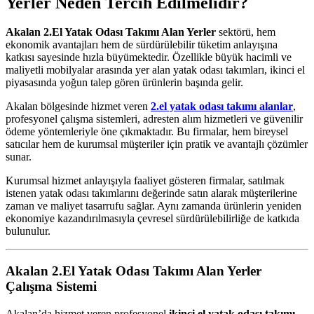
Yerler Neden Tercih Edilmelidir?
Akalan 2.El Yatak Odası Takımı Alan Yerler
sektörü, hem
ekonomik avantajları hem de sürdürülebilir tüketim anlayışına
katkısı sayesinde hızla büyümektedir. Özellikle büyük hacimli ve
maliyetli mobilyalar arasında yer alan yatak odası takımları, ikinci el
piyasasında yoğun talep gören ürünlerin başında gelir.
Akalan bölgesinde hizmet veren
2.el yatak odası takımı alanlar
,
profesyonel çalışma sistemleri, adresten alım hizmetleri ve güvenilir
ödeme yöntemleriyle öne çıkmaktadır. Bu firmalar, hem bireysel
satıcılar hem de kurumsal müşteriler için pratik ve avantajlı çözümler
sunar.
Kurumsal hizmet anlayışıyla faaliyet gösteren firmalar, satılmak
istenen yatak odası takımlarını değerinde satın alarak müşterilerine
zaman ve maliyet tasarrufu sağlar. Aynı zamanda ürünlerin yeniden
ekonomiye kazandırılmasıyla çevresel sürdürülebilirliğe de katkıda
bulunulur.
Akalan 2.El Yatak Odası Takımı Alan Yerler
Çalışma Sistemi
Akalan’da hizmet veren profesyonel
ikinci el yatak odası takımı