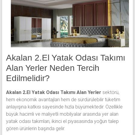
yatak
odası,
Avangard
yatak
odası,
Antika
yatak
odası
Akalan 2.El Yatak Odası Takımı
ve
Alan Yerler Neden Tercih
Metebronz
yatak
Edilmelidir?
odası
takımı
Akalan 2.El Yatak Odası Takımı Alan Yerler
sektörü,
alınmaktadır.
hem ekonomik avantajları hem de sürdürülebilir tüketim
anlayışına katkısı sayesinde hızla büyümektedir. Özellikle
büyük hacimli ve maliyetli mobilyalar arasında yer alan
yatak odası takımları, ikinci el piyasasında yoğun talep
gören ürünlerin başında gelir.