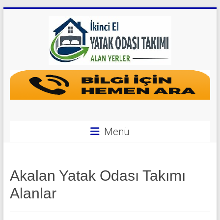
Skip
to
content
Yatak
Odası
Takımı
Alan
Menü
Yerler
|
Akalan Yatak Odası Takımı
0
Alanlar
542