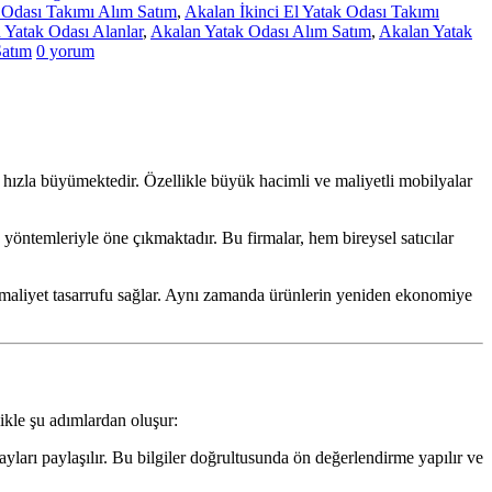
k Odası Takımı Alım Satım
,
Akalan İkinci El Yatak Odası Takımı
 Yatak Odası Alanlar
,
Akalan Yatak Odası Alım Satım
,
Akalan Yatak
Satım
0 yorum
 hızla büyümektedir. Özellikle büyük hacimli ve maliyetli mobilyalar
 yöntemleriyle öne çıkmaktadır. Bu firmalar, hem bireysel satıcılar
ve maliyet tasarrufu sağlar. Aynı zamanda ürünlerin yeniden ekonomiye
likle şu adımlardan oluşur:
ayları paylaşılır. Bu bilgiler doğrultusunda ön değerlendirme yapılır ve