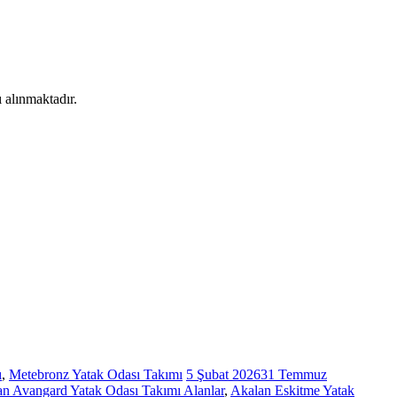
 alınmaktadır.
ı
,
Metebronz Yatak Odası Takımı
5 Şubat 2026
31 Temmuz
n Avangard Yatak Odası Takımı Alanlar
,
Akalan Eskitme Yatak