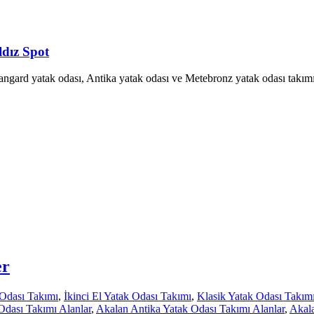
ldız Spot
Avangard yatak odası, Antika yatak odası ve Metebronz yatak odası takımı
er
Odası Takımı
,
İkinci El Yatak Odası Takımı
,
Klasik Yatak Odası Takım
Odası Takımı Alanlar
,
Akalan Antika Yatak Odası Takımı Alanlar
,
Akala