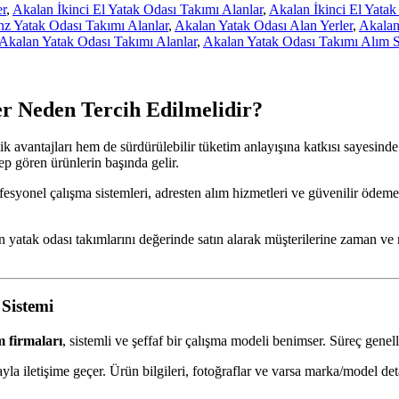
er
,
Akalan İkinci El Yatak Odası Takımı Alanlar
,
Akalan İkinci El Yata
z Yatak Odası Takımı Alanlar
,
Akalan Yatak Odası Alan Yerler
,
Akalan
Akalan Yatak Odası Takımı Alanlar
,
Akalan Yatak Odası Takımı Alım 
er Neden Tercih Edilmelidir?
avantajları hem de sürdürülebilir tüketim anlayışına katkısı sayesinde
ep gören ürünlerin başında gelir.
ofesyonel çalışma sistemleri, adresten alım hizmetleri ve güvenilir ödeme
nen yatak odası takımlarını değerinde satın alarak müşterilerine zaman 
Sistemi
m firmaları
, sistemli ve şeffaf bir çalışma modeli benimser. Süreç genel
la iletişime geçer. Ürün bilgileri, fotoğraflar ve varsa marka/model det