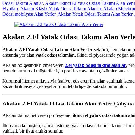
Odası Takımı Alanlar
,
Akalan İkinci El Yatak Odası Takımı Alan Yerl
Fiyatları
,
Akalan Klasik Yatak Odası Takımı Alanlar
,
Akalan Metebron
Odası mobilyası Alan Yerler
,
Akalan Yatak Odası Takımı Alan Yerler
,
Akalan 2.El Yatak Odası Takımı Alan Yerl
Akalan 2.El Yatak Odası Takımı Alan Yerler
sektörü, hem ekonomik 
arasında yer alan yatak odası takımları, ikinci el piyasasında yoğun tal
Akalan bölgesinde hizmet veren
2.el yatak odası takımı alanlar
, pr
hem de kurumsal müşteriler için pratik ve avantajlı çözümler sunar.
Kurumsal hizmet anlayışıyla faaliyet gösteren firmalar, satılmak iste
kazandırılmasıyla çevresel sürdürülebilirliğe de katkıda bulunulur.
Akalan 2.El Yatak Odası Takımı Alan Yerler
Çalışma 
Akalan’da hizmet veren profesyonel
ikinci el yatak odası takımı alı
İlk aşamada müşteri, satmak istediği yatak odası takımı hakkında firmay
yaklaşık bir fiyat aralığı sunulur.