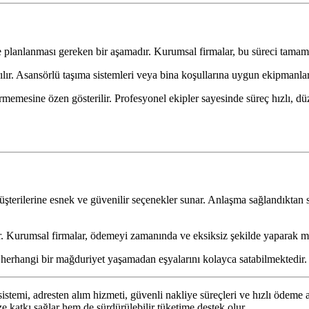
le planlanması gereken bir aşamadır. Kurumsal firmalar, bu süreci tamam
lır. Asansörlü taşıma sistemleri veya bina koşullarına uygun ekipmanlar 
rmemesine özen gösterilir. Profesyonel ekipler sayesinde süreç hızlı, dü
terilerine esnek ve güvenilir seçenekler sunar. Anlaşma sağlandıktan 
r. Kurumsal firmalar, ödemeyi zamanında ve eksiksiz şekilde yaparak m
r, herhangi bir mağduriyet yaşamadan eşyalarını kolayca satabilmektedir.
sistemi, adresten alım hizmeti, güvenli nakliye süreçleri ve hızlı ödem
e katkı sağlar hem de sürdürülebilir tüketime destek olur.