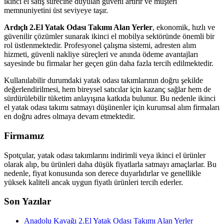
ikinci el satış sürecine duyulan güveni artırır ve müşteri
memnuniyetini üst seviyeye taşır.
Ardıçlı 2.El Yatak Odası Takımı Alan Yerler
, ekonomik, hızlı ve
güvenilir çözümler sunarak ikinci el mobilya sektöründe önemli bir
rol üstlenmektedir. Profesyonel çalışma sistemi, adresten alım
hizmeti, güvenli nakliye süreçleri ve anında ödeme avantajları
sayesinde bu firmalar her geçen gün daha fazla tercih edilmektedir.
Kullanılabilir durumdaki yatak odası takımlarının doğru şekilde
değerlendirilmesi, hem bireysel satıcılar için kazanç sağlar hem de
sürdürülebilir tüketim anlayışına katkıda bulunur. Bu nedenle ikinci
el yatak odası takımı satmayı düşünenler için kurumsal alım firmaları
en doğru adres olmaya devam etmektedir.
Firmamız
Spotçular, yatak odası takımlarını indirimli veya ikinci el ürünler
olarak alıp, bu ürünleri daha düşük fiyatlarla satmayı amaçlarlar. Bu
nedenle, fiyat konusunda son derece duyarlıdırlar ve genellikle
yüksek kaliteli ancak uygun fiyatlı ürünleri tercih ederler.
Son Yazılar
Anadolu Kavağı 2.El Yatak Odası Takımı Alan Yerler