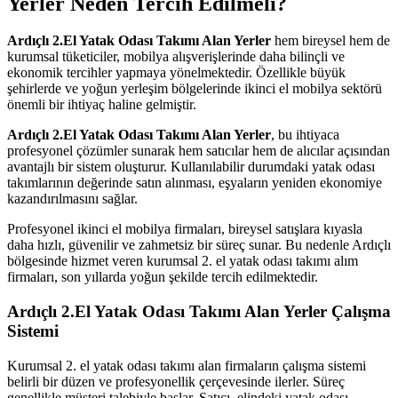
Yerler Neden Tercih Edilmeli?
Ardıçlı 2.El Yatak Odası Takımı Alan Yerler
hem bireysel hem de
kurumsal tüketiciler, mobilya alışverişlerinde daha bilinçli ve
ekonomik tercihler yapmaya yönelmektedir. Özellikle büyük
şehirlerde ve yoğun yerleşim bölgelerinde ikinci el mobilya sektörü
önemli bir ihtiyaç haline gelmiştir.
Ardıçlı 2.El Yatak Odası Takımı Alan Yerler
, bu ihtiyaca
profesyonel çözümler sunarak hem satıcılar hem de alıcılar açısından
avantajlı bir sistem oluşturur. Kullanılabilir durumdaki yatak odası
takımlarının değerinde satın alınması, eşyaların yeniden ekonomiye
kazandırılmasını sağlar.
Profesyonel ikinci el mobilya firmaları, bireysel satışlara kıyasla
daha hızlı, güvenilir ve zahmetsiz bir süreç sunar. Bu nedenle Ardıçlı
bölgesinde hizmet veren kurumsal 2. el yatak odası takımı alım
firmaları, son yıllarda yoğun şekilde tercih edilmektedir.
Ardıçlı 2.El Yatak Odası Takımı Alan Yerler
Çalışma
Sistemi
Kurumsal 2. el yatak odası takımı alan firmaların çalışma sistemi
belirli bir düzen ve profesyonellik çerçevesinde ilerler. Süreç
genellikle müşteri talebiyle başlar. Satıcı, elindeki yatak odası