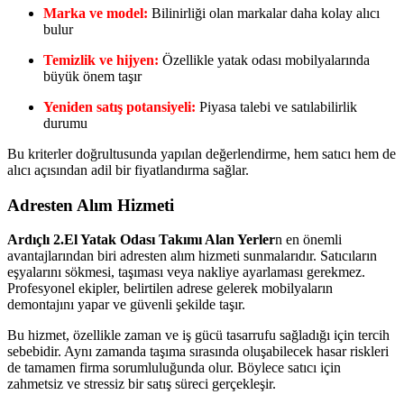
Marka ve model:
Bilinirliği olan markalar daha kolay alıcı
bulur
Temizlik ve hijyen:
Özellikle yatak odası mobilyalarında
büyük önem taşır
Yeniden satış potansiyeli:
Piyasa talebi ve satılabilirlik
durumu
Bu kriterler doğrultusunda yapılan değerlendirme, hem satıcı hem de
alıcı açısından adil bir fiyatlandırma sağlar.
Adresten Alım Hizmeti
Ardıçlı 2.El Yatak Odası Takımı Alan Yerler
n en önemli
avantajlarından biri adresten alım hizmeti sunmalarıdır. Satıcıların
eşyalarını sökmesi, taşıması veya nakliye ayarlaması gerekmez.
Profesyonel ekipler, belirtilen adrese gelerek mobilyaların
demontajını yapar ve güvenli şekilde taşır.
Bu hizmet, özellikle zaman ve iş gücü tasarrufu sağladığı için tercih
sebebidir. Aynı zamanda taşıma sırasında oluşabilecek hasar riskleri
de tamamen firma sorumluluğunda olur. Böylece satıcı için
zahmetsiz ve stressiz bir satış süreci gerçekleşir.