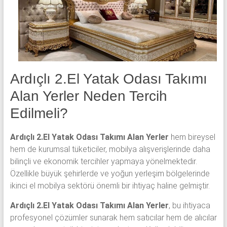
yatak
odası,
Avangard
yatak
odası,
Antika
Ardıçlı 2.El Yatak Odası Takımı
yatak
odası
Alan Yerler Neden Tercih
ve
Edilmeli?
Metebronz
yatak
Ardıçlı 2.El Yatak Odası Takımı Alan Yerler
hem bireysel
odası
hem de kurumsal tüketiciler, mobilya alışverişlerinde daha
takımı
bilinçli ve ekonomik tercihler yapmaya yönelmektedir.
alınmaktadır.
Özellikle büyük şehirlerde ve yoğun yerleşim bölgelerinde
ikinci el mobilya sektörü önemli bir ihtiyaç haline gelmiştir.
Ardıçlı 2.El Yatak Odası Takımı Alan Yerler
, bu ihtiyaca
profesyonel çözümler sunarak hem satıcılar hem de alıcılar