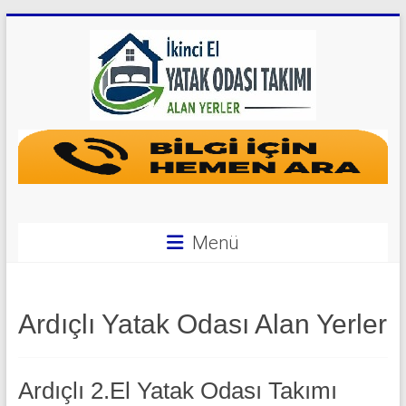
Skip
to
content
Yatak
Odası
Takımı
Alan
Menü
Yerler
|
Ardıçlı Yatak Odası Alan Yerler
0
542
Ardıçlı 2.El Yatak Odası Takımı