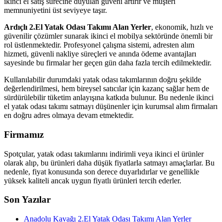
ikinci el satış sürecine duyulan güveni artırır ve müşteri
memnuniyetini üst seviyeye taşır.
Ardıçlı 2.El Yatak Odası Takımı Alan Yerler
, ekonomik, hızlı ve
güvenilir çözümler sunarak ikinci el mobilya sektöründe önemli bir
rol üstlenmektedir. Profesyonel çalışma sistemi, adresten alım
hizmeti, güvenli nakliye süreçleri ve anında ödeme avantajları
sayesinde bu firmalar her geçen gün daha fazla tercih edilmektedir.
Kullanılabilir durumdaki yatak odası takımlarının doğru şekilde
değerlendirilmesi, hem bireysel satıcılar için kazanç sağlar hem de
sürdürülebilir tüketim anlayışına katkıda bulunur. Bu nedenle ikinci
el yatak odası takımı satmayı düşünenler için kurumsal alım firmaları
en doğru adres olmaya devam etmektedir.
Firmamız
Spotçular, yatak odası takımlarını indirimli veya ikinci el ürünler
olarak alıp, bu ürünleri daha düşük fiyatlarla satmayı amaçlarlar. Bu
nedenle, fiyat konusunda son derece duyarlıdırlar ve genellikle
yüksek kaliteli ancak uygun fiyatlı ürünleri tercih ederler.
Son Yazılar
Anadolu Kavağı 2.El Yatak Odası Takımı Alan Yerler