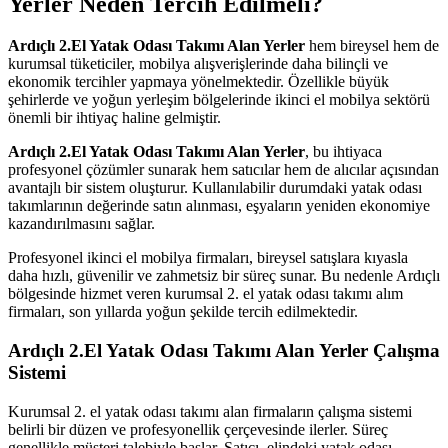
Yerler Neden Tercih Edilmeli?
Ardıçlı 2.El Yatak Odası Takımı Alan Yerler
hem bireysel hem de
kurumsal tüketiciler, mobilya alışverişlerinde daha bilinçli ve
ekonomik tercihler yapmaya yönelmektedir. Özellikle büyük
şehirlerde ve yoğun yerleşim bölgelerinde ikinci el mobilya sektörü
önemli bir ihtiyaç haline gelmiştir.
Ardıçlı 2.El Yatak Odası Takımı Alan Yerler
, bu ihtiyaca
profesyonel çözümler sunarak hem satıcılar hem de alıcılar açısından
avantajlı bir sistem oluşturur. Kullanılabilir durumdaki yatak odası
takımlarının değerinde satın alınması, eşyaların yeniden ekonomiye
kazandırılmasını sağlar.
Profesyonel ikinci el mobilya firmaları, bireysel satışlara kıyasla
daha hızlı, güvenilir ve zahmetsiz bir süreç sunar. Bu nedenle Ardıçlı
bölgesinde hizmet veren kurumsal 2. el yatak odası takımı alım
firmaları, son yıllarda yoğun şekilde tercih edilmektedir.
Ardıçlı 2.El Yatak Odası Takımı Alan Yerler
Çalışma
Sistemi
Kurumsal 2. el yatak odası takımı alan firmaların çalışma sistemi
belirli bir düzen ve profesyonellik çerçevesinde ilerler. Süreç
genellikle müşteri talebiyle başlar. Satıcı, elindeki yatak odası