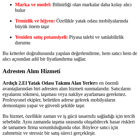
Marka ve model:
Bilinirliği olan markalar daha kolay alıcı
bulur
Temizlik ve hijyen:
Özellikle yatak odası mobilyalarında
büyük önem taşır
Yeniden satış potansiyeli:
Piyasa talebi ve satılabilirlik
durumu
Bu kriterler doğrultusunda yapılan değerlendirme, hem satıcı hem de
alıcı açısından adil bir fiyatlandırma sağlar.
Adresten Alım Hizmeti
Ardıçlı 2.El Yatak Odası Takımı Alan Yerler
n en önemli
avantajlarından biri adresten alım hizmeti sunmalarıdır. Satıcıların
eşyalarını sökmesi, taşıması veya nakliye ayarlaması gerekmez.
Profesyonel ekipler, belirtilen adrese gelerek mobilyaların
demontajını yapar ve güvenli şekilde taşır.
Bu hizmet, özellikle zaman ve iş gücü tasarrufu sağladığı için tercih
sebebidir. Aynı zamanda taşıma sırasında oluşabilecek hasar riskleri
de tamamen firma sorumluluğunda olur. Böylece satıcı için
zahmetsiz ve stressiz bir satış süreci gerçekleşir.