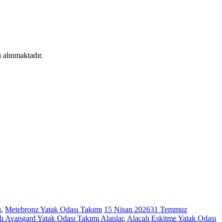
 alınmaktadır.
ı
,
Metebronz Yatak Odası Takımı
15 Nisan 2026
31 Temmuz
lı Avangard Yatak Odası Takımı Alanlar
,
Alacalı Eskitme Yatak Odası