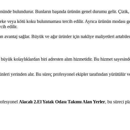
göz önünde bulundurur. Bunların başında ürünün genel durumu gelir. Çizik,
leke veya kötü koku bulunmaması tercih edilir. Ayrıca ürünün modası ge
ih edilir.
an avantaj sağlar. Büyük ve ağır ürünler için nakliye maliyetleri artabi
büyük kolaylıklardan biri adresten alım hizmetidir. Bu hizmet sayesinde
nleri yerinden alır. Bu süreç profesyonel ekipler tarafından yürütülür v
Profesyonel
Alacalı 2.El Yatak Odası Takımı Alan Yerler
, bu süreci pl