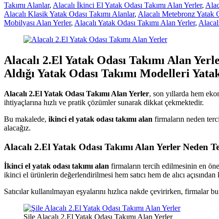
Takımı Alanlar
,
Alacalı İkinci El Yatak Odası Takımı Alan Yerler
,
Alac
Alacalı Klasik Yatak Odası Takımı Alanlar
,
Alacalı Metebronz Yatak 
Mobilyası Alan Yerler
,
Alacalı Yatak Odası Takımı Alan Yerler
,
Alacal
Alacalı 2.El Yatak Odası Takımı Alan Yerl
Aldığı Yatak Odası Takımı Modelleri Yatak
Alacalı 2.El Yatak Odası Takımı Alan Yerler
, son yıllarda hem ekon
ihtiyaçlarına hızlı ve pratik çözümler sunarak dikkat çekmektedir.
Bu makalede,
ikinci el yatak odası takımı alan
firmaların neden terci
alacağız.
Alacalı 2.El Yatak Odası Takımı Alan Yerler Neden Te
İkinci el yatak odası takımı alan
firmaların tercih edilmesinin en öne
ikinci el ürünlerin değerlendirilmesi hem satıcı hem de alıcı açısından 
Satıcılar kullanılmayan eşyalarını hızlıca nakde çevirirken, firmalar 
Şile Alacalı 2.El Yatak Odası Takımı Alan Yerler