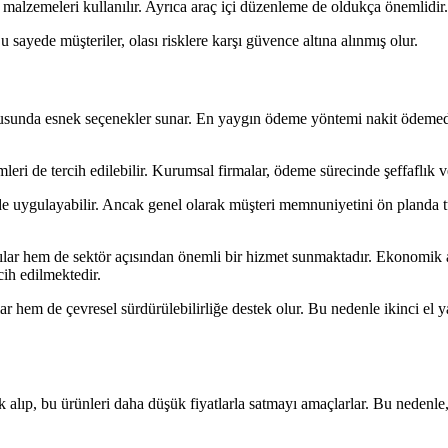
lzemeleri kullanılır. Ayrıca araç içi düzenleme de oldukça önemlidir. Ü
 sayede müşteriler, olası risklere karşı güvence altına alınmış olur.
unda esnek seçenekler sunar. En yaygın ödeme yöntemi nakit ödemedir. 
ri de tercih edilebilir. Kurumsal firmalar, ödeme sürecinde şeffaflık v
de uygulayabilir. Ancak genel olarak müşteri memnuniyetini ön planda tu
cılar hem de sektör açısından önemli bir hizmet sunmaktadır. Ekonomik av
cih edilmektedir.
 hem de çevresel sürdürülebilirliğe destek olur. Bu nedenle ikinci el ya
ak alıp, bu ürünleri daha düşük fiyatlarla satmayı amaçlarlar. Bu nedenle