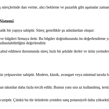
süreçlerinde ilan verme, alıcı bekleme ve pazarlık gibi aşamalar zaman al
Sistemi
tik bir yapıya sahiptir. Süreç genellikle şu adımlardan oluşur:
rı ve bilgileri firmaya iletir. Bu bilgiler doğrultusunda ön değerlendirme
lanılabilirliğini değerlendirir.
abul edilmesi durumunda süreç hızlı bir şekilde ilerler ve ürün yerinden
ün yelpazesine sahiptir. Modern, klasik, avangart veya minimal tarzda bi
lan takımlar daha fazla tercih edilir. Bunun yanı sıra az kullanılmış,
caziptir. Çünkü bu tür ürünlerin yeniden satış potansiyeli daha yüksekti