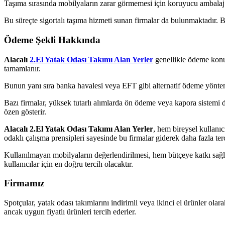
Taşıma sırasında mobilyaların zarar görmemesi için koruyucu ambalaj ma
Bu süreçte sigortalı taşıma hizmeti sunan firmalar da bulunmaktadır. Bu
Ödeme Şekli Hakkında
Alacalı
2.El Yatak Odası Takımı Alan Yerler
genellikle ödeme konus
tamamlanır.
Bunun yanı sıra banka havalesi veya EFT gibi alternatif ödeme yöntemle
Bazı firmalar, yüksek tutarlı alımlarda ön ödeme veya kapora sistemi 
özen gösterir.
Alacalı 2.El Yatak Odası Takımı Alan Yerler
, hem bireysel kullanı
odaklı çalışma prensipleri sayesinde bu firmalar giderek daha fazla ter
Kullanılmayan mobilyaların değerlendirilmesi, hem bütçeye katkı sağlar
kullanıcılar için en doğru tercih olacaktır.
Firmamız
Spotçular, yatak odası takımlarını indirimli veya ikinci el ürünler olar
ancak uygun fiyatlı ürünleri tercih ederler.