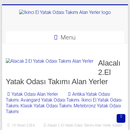
Skip
to
content
Yatak
Odası
Menü
Takımı
Alan
Alacalı
Yerler
2.El
|
Yatak Odası Takımı Alan Yerler
0
Yatak Odası Alan Yerler
Antika Yatak Odası
542
Takımı
,
Avangard Yatak Odası Takımı
,
İkinci El Yatak Odası
Takımı
,
Klasik Yatak Odası Takımı
,
Metebronz Yatak Odası
541
Takımı
06
15 Nisan 2026
Alacalı 2.El Yatak Odası Takımı Alan Yerler
,
Alacalı