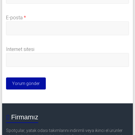
E-posta
*
İnternet sitesi
Firmamız
Spotçular, yatak odası takımlarını indirimli veya ikinci el ürünler