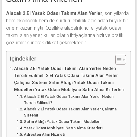
yatak
odası,
Alacalı 2.El Yatak Odası Takımı Alan Yerler
, son yıllarda
Antika
hem ekonomik hem de sürdürülebilirlik açısından büyük bir
yatak
önem kazanmıştır. Özellikle alacalı ikinci el yatak odası
odası
takımı alan yerler, kullanıcıların ihtiyaçlarına hızlı ve pratik
ve
çözümler sunarak dikkat çekmektedir.
Metebronz
yatak
İçindekiler
odası
takımı
Alacalı 2.El Yatak Odası Takımı Alan Yerler Neden
alınmaktadır.
Tercih Edilmeli 2.El Yatak Odası Takımı Alan Yerler
Çalışma Sistemi Satın Aldığı Yatak Odası Takımı
Modelleri Yatak Odası Mobilyası Satın Alma Kriterleri
Alacalı 2.El Yatak Odası Takımı Alan Yerler Neden
Tercih Edilmeli?
Alacalı 2.El Yatak Odası Takımı Alan Yerler Çalışma
Sistemi
Satın Aldığı Yatak Odası Takımı Modelleri
Yatak Odası Mobilyası Satın Alma Kriterleri
Adresten Alım Hizmeti