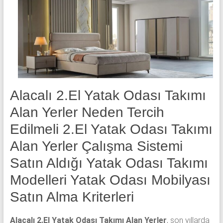
yatak
odası,
Avangard
yatak
odası,
Antika
yatak
odası
Alacalı 2.El Yatak Odası Takımı
ve
Alan Yerler Neden Tercih
Metebronz
yatak
Edilmeli 2.El Yatak Odası Takımı
odası
Alan Yerler Çalışma Sistemi
takımı
Satın Aldığı Yatak Odası Takımı
alınmaktadır.
Modelleri Yatak Odası Mobilyası
Satın Alma Kriterleri
Alacalı 2.El Yatak Odası Takımı Alan Yerler
, son yıllarda