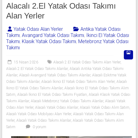
541
Alacalı 2.El Yatak Odası Takımı
06
Alan Yerler
06
Yatak Odası Alan Yerler
Antika Yatak Odası
Takımı
,
Avangard Yatak Odası Takımı
,
İkinci El Yatak Odası
|
Takımı
,
Klasik Yatak Odası Takımı
,
Metebronz Yatak Odası
Takımı
Yıldız
Spot
15 Nisan 2026
Alacalı 2.El Yatak Odası Takımı Alan Yerler
,
Alacalı 2.El Yatak Odası Takımı Alanlar
,
Alacalı Antika Yatak Odası Takımı
Yatak
Alanlar
,
Alacalı Avangard Yatak Odası Takımı Alanlar
,
Alacalı Eskitme Yatak
odası
Odası Takımı Alanlar
,
Alacalı İkinci El Yatak Odası Takımı Alan Yerler
,
Alacalı
İkinci El Yatak Odası Takımı Alanlar
,
Alacalı İkinci El Yatak Odası Takımı Alım
alan
Satım
,
Alacalı İkinci El Yatak Odası Takımı Fiyatları
,
Alacalı Klasik Yatak Odası
yerler
Takımı Alanlar
,
Alacalı Metebronz Yatak Odası Takımı Alanlar
,
Alacalı Yatak
olarak
Odası Alan Yerler
,
Alacalı Yatak Odası Alanlar
,
Alacalı Yatak Odası Alım Satım
,
2.el
Alacalı Yatak Odası Mobilyası Alan Yerler
,
Alacalı Yatak Odası Takımı Alan
yatak
Yerler
,
Alacalı Yatak Odası Takımı Alanlar
,
Alacalı Yatak Odası Takımı Alım
odası,
Satım
0 yorum
Klasik