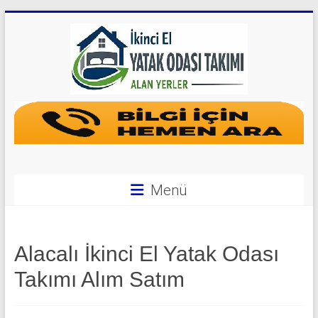
Skip
to
content
Yatak
Odası
Takımı
Alan
Menü
Yerler
|
Alacalı İkinci El Yatak Odası
0
Takımı Alım Satım
542