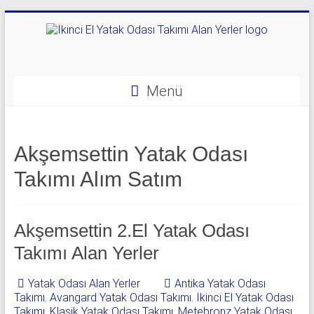
Skip
to
content
Yatak
Odası
Menü
Takımı
Alan
Akşemsettin Yatak Odası
Yerler
Takımı Alım Satım
|
0
Akşemsettin 2.El Yatak Odası
542
Takımı Alan Yerler
541
Yatak Odası Alan Yerler
Antika Yatak Odası
06
Takımı
,
Avangard Yatak Odası Takımı
,
İkinci El Yatak Odası
Takımı
,
Klasik Yatak Odası Takımı
,
Metebronz Yatak Odası