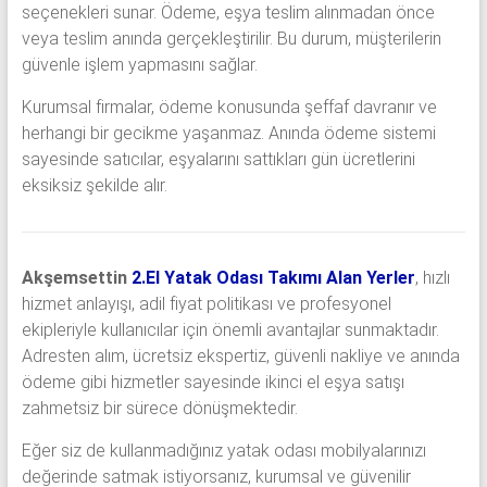
seçenekleri sunar. Ödeme, eşya teslim alınmadan önce
veya teslim anında gerçekleştirilir. Bu durum, müşterilerin
güvenle işlem yapmasını sağlar.
Kurumsal firmalar, ödeme konusunda şeffaf davranır ve
herhangi bir gecikme yaşanmaz. Anında ödeme sistemi
sayesinde satıcılar, eşyalarını sattıkları gün ücretlerini
eksiksiz şekilde alır.
Akşemsettin
2.El Yatak Odası Takımı Alan Yerler
, hızlı
hizmet anlayışı, adil fiyat politikası ve profesyonel
ekipleriyle kullanıcılar için önemli avantajlar sunmaktadır.
Adresten alım, ücretsiz ekspertiz, güvenli nakliye ve anında
ödeme gibi hizmetler sayesinde ikinci el eşya satışı
zahmetsiz bir sürece dönüşmektedir.
Eğer siz de kullanmadığınız yatak odası mobilyalarınızı
değerinde satmak istiyorsanız, kurumsal ve güvenilir