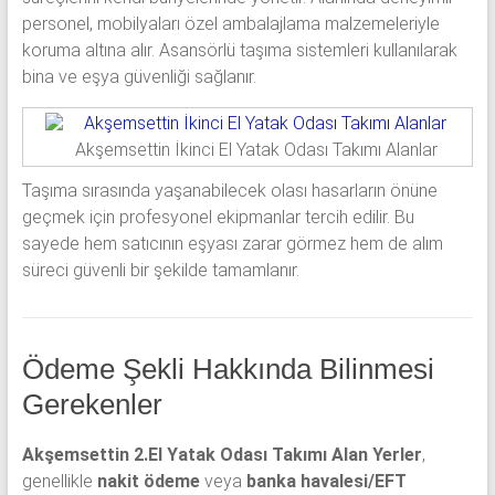
personel, mobilyaları özel ambalajlama malzemeleriyle
koruma altına alır. Asansörlü taşıma sistemleri kullanılarak
bina ve eşya güvenliği sağlanır.
Akşemsettin İkinci El Yatak Odası Takımı Alanlar
Taşıma sırasında yaşanabilecek olası hasarların önüne
geçmek için profesyonel ekipmanlar tercih edilir. Bu
sayede hem satıcının eşyası zarar görmez hem de alım
süreci güvenli bir şekilde tamamlanır.
Ödeme Şekli Hakkında Bilinmesi
Gerekenler
Akşemsettin 2.El Yatak Odası Takımı Alan Yerler
,
genellikle
nakit ödeme
veya
banka havalesi/EFT