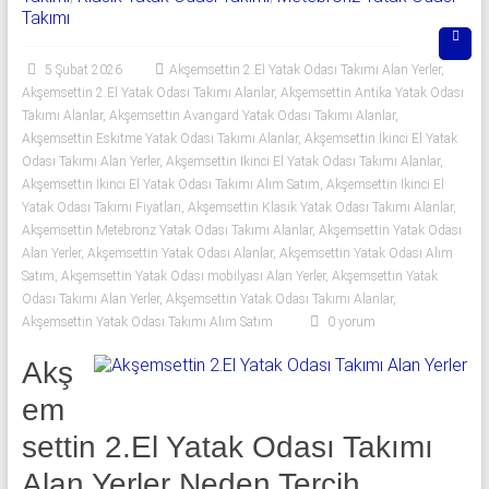
06
Takımı
|
5 Şubat 2026
Akşemsettin 2.El Yatak Odası Takımı Alan Yerler
,
Yıldız
Akşemsettin 2.El Yatak Odası Takımı Alanlar
,
Akşemsettin Antika Yatak Odası
Takımı Alanlar
,
Akşemsettin Avangard Yatak Odası Takımı Alanlar
,
Spot
Akşemsettin Eskitme Yatak Odası Takımı Alanlar
,
Akşemsettin İkinci El Yatak
Odası Takımı Alan Yerler
,
Akşemsettin İkinci El Yatak Odası Takımı Alanlar
,
Yatak
Akşemsettin İkinci El Yatak Odası Takımı Alım Satım
,
Akşemsettin İkinci El
odası
Yatak Odası Takımı Fiyatları
,
Akşemsettin Klasik Yatak Odası Takımı Alanlar
,
alan
Akşemsettin Metebronz Yatak Odası Takımı Alanlar
,
Akşemsettin Yatak Odası
yerler
Alan Yerler
,
Akşemsettin Yatak Odası Alanlar
,
Akşemsettin Yatak Odası Alım
Satım
,
Akşemsettin Yatak Odası mobilyası Alan Yerler
,
Akşemsettin Yatak
olarak
Odası Takımı Alan Yerler
,
Akşemsettin Yatak Odası Takımı Alanlar
,
2.el
Akşemsettin Yatak Odası Takımı Alım Satım
0 yorum
yatak
odası,
Akş
Klasik
em
yatak
odası,
settin 2.El Yatak Odası Takımı
Avangard
Alan Yerler Neden Tercih