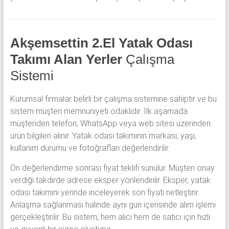
Akşemsettin 2.El Yatak Odası
Takımı Alan Yerler
Çalışma
Sistemi
Kurumsal firmalar belirli bir çalışma sistemine sahiptir ve bu
sistem müşteri memnuniyeti odaklıdır. İlk aşamada
müşteriden telefon, WhatsApp veya web sitesi üzerinden
ürün bilgileri alınır. Yatak odası takımının markası, yaşı,
kullanım durumu ve fotoğrafları değerlendirilir.
Ön değerlendirme sonrası fiyat teklifi sunulur. Müşteri onay
verdiği takdirde adrese eksper yönlendirilir. Eksper, yatak
odası takımını yerinde inceleyerek son fiyatı netleştirir.
Anlaşma sağlanması halinde aynı gün içerisinde alım işlemi
gerçekleştirilir. Bu sistem, hem alıcı hem de satıcı için hızlı