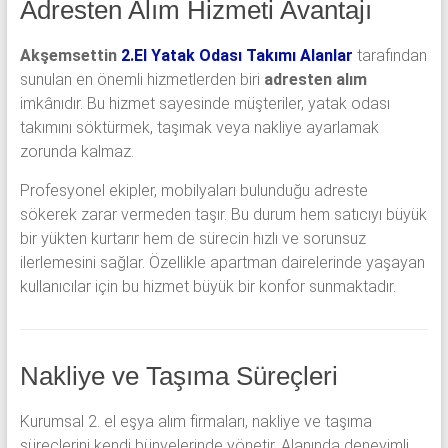
Adresten Alım Hizmeti Avantajı
Akşemsettin
2.El Yatak Odası Takımı Alanlar
tarafından
sunulan en önemli hizmetlerden biri
adresten alım
imkânıdır. Bu hizmet sayesinde müşteriler, yatak odası
takımını söktürmek, taşımak veya nakliye ayarlamak
zorunda kalmaz.
Profesyonel ekipler, mobilyaları bulunduğu adreste
sökerek zarar vermeden taşır. Bu durum hem satıcıyı büyük
bir yükten kurtarır hem de sürecin hızlı ve sorunsuz
ilerlemesini sağlar. Özellikle apartman dairelerinde yaşayan
kullanıcılar için bu hizmet büyük bir konfor sunmaktadır.
Nakliye ve Taşıma Süreçleri
Kurumsal 2. el eşya alım firmaları, nakliye ve taşıma
süreçlerini kendi bünyelerinde yönetir. Alanında deneyimli