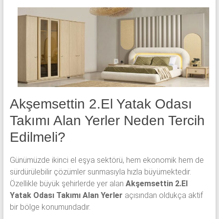
yatak
odası,
Avangard
yatak
odası,
Antika
yatak
odası
ve
Akşemsettin 2.El Yatak Odası
Metebronz
Takımı Alan Yerler Neden Tercih
yatak
odası
Edilmeli?
takımı
alınmaktadır.
Günümüzde ikinci el eşya sektörü, hem ekonomik hem de
sürdürülebilir çözümler sunmasıyla hızla büyümektedir.
Özellikle büyük şehirlerde yer alan
Akşemsettin 2.El
Yatak Odası Takımı Alan Yerler
açısından oldukça aktif
bir bölge konumundadır.