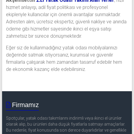
Akşemsettin
2.El Yatak Odası Takımı Alan Yerler
, hızlı
hizmet anlayışı, adil fiyat politikası ve profesyonel
ekipleriyle kullanıcılar için önemli avantajlar sunmaktadır.
Adresten alım, ücretsiz ekspertiz, güvenli nakliye ve anında
ödeme gibi hizmetler sayesinde ikinci el eşya satışı
zahmetsiz bir sürece dönüşmektedir.
Eğer siz de kullanmadığınız yatak odası mobilyalarınızı
değerinde satmak istiyorsanız, kurumsal ve güvenilir
firmalarla çalışarak hem zamandan tasarruf edebilir hem
de ekonomik kazanç elde edebilirsiniz.
Firmamız
Spotçular, yatak odası takımlarını indirimli veya ikinci el ürünler
olarak alıp, bu ürünleri daha düşük fiyatlarla satmayı amaçlarlar.
Bu nedenle, fiyat konusunda son derece duyarlıdırlar ve genellikle