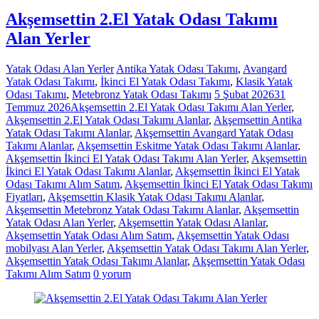
Akşemsettin 2.El Yatak Odası Takımı
Alan Yerler
Yatak Odası Alan Yerler
Antika Yatak Odası Takımı
,
Avangard
Yatak Odası Takımı
,
İkinci El Yatak Odası Takımı
,
Klasik Yatak
Odası Takımı
,
Metebronz Yatak Odası Takımı
5 Şubat 2026
31
Temmuz 2026
Akşemsettin 2.El Yatak Odası Takımı Alan Yerler
,
Akşemsettin 2.El Yatak Odası Takımı Alanlar
,
Akşemsettin Antika
Yatak Odası Takımı Alanlar
,
Akşemsettin Avangard Yatak Odası
Takımı Alanlar
,
Akşemsettin Eskitme Yatak Odası Takımı Alanlar
,
Akşemsettin İkinci El Yatak Odası Takımı Alan Yerler
,
Akşemsettin
İkinci El Yatak Odası Takımı Alanlar
,
Akşemsettin İkinci El Yatak
Odası Takımı Alım Satım
,
Akşemsettin İkinci El Yatak Odası Takımı
Fiyatları
,
Akşemsettin Klasik Yatak Odası Takımı Alanlar
,
Akşemsettin Metebronz Yatak Odası Takımı Alanlar
,
Akşemsettin
Yatak Odası Alan Yerler
,
Akşemsettin Yatak Odası Alanlar
,
Akşemsettin Yatak Odası Alım Satım
,
Akşemsettin Yatak Odası
mobilyası Alan Yerler
,
Akşemsettin Yatak Odası Takımı Alan Yerler
,
Akşemsettin Yatak Odası Takımı Alanlar
,
Akşemsettin Yatak Odası
Takımı Alım Satım
0 yorum