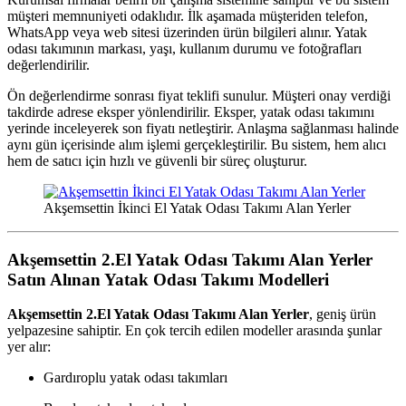
müşteri memnuniyeti odaklıdır. İlk aşamada müşteriden telefon,
WhatsApp veya web sitesi üzerinden ürün bilgileri alınır. Yatak
odası takımının markası, yaşı, kullanım durumu ve fotoğrafları
değerlendirilir.
Ön değerlendirme sonrası fiyat teklifi sunulur. Müşteri onay verdiği
takdirde adrese eksper yönlendirilir. Eksper, yatak odası takımını
yerinde inceleyerek son fiyatı netleştirir. Anlaşma sağlanması halinde
aynı gün içerisinde alım işlemi gerçekleştirilir. Bu sistem, hem alıcı
hem de satıcı için hızlı ve güvenli bir süreç oluşturur.
Akşemsettin İkinci El Yatak Odası Takımı Alan Yerler
Akşemsettin 2.El Yatak Odası Takımı Alan Yerler
Satın Alınan Yatak Odası Takımı Modelleri
Akşemsettin 2.El Yatak Odası Takımı Alan Yerler
, geniş ürün
yelpazesine sahiptir. En çok tercih edilen modeller arasında şunlar
yer alır:
Gardıroplu yatak odası takımları