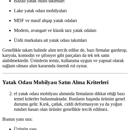
Bazalı yatak odası takımları
Lake yatak odası mobilyaları
MDF ve masif ahşap yatak odaları
Modern, avangart ve klasik tarz yatak odaları
Ünlü markalara ait yatak odası takımları
Genellikle takım halinde alım tercih edilse de, bazı firmalar gardırop,
karyola, komodin ve şifonyer gibi parçaları da tek tek satın
alabilmektedir. Ürünlerin temiz, kullanıma uygun ve yapısal olarak
sağlam olması alım kararında önemli rol oynar.
Yatak Odası Mobilyası Satın Alma Kriterleri
el yatak odası mobilyası alımında firmaların dikkat ettiği bazı
temel kriterler bulunmaktadır. Bunların başında ürünün genel
durumu gelir. Kırık, çatlak, ciddi deformasyon ya da yoğun
rutubet hasarı olan ürünler genellikle tercih edilmez.
Bunun yanı sıra:
Ürünün yaşı