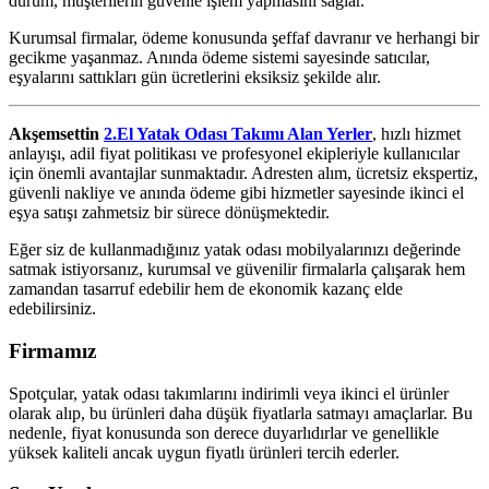
durum, müşterilerin güvenle işlem yapmasını sağlar.
Kurumsal firmalar, ödeme konusunda şeffaf davranır ve herhangi bir
gecikme yaşanmaz. Anında ödeme sistemi sayesinde satıcılar,
eşyalarını sattıkları gün ücretlerini eksiksiz şekilde alır.
Akşemsettin
2.El Yatak Odası Takımı Alan Yerler
, hızlı hizmet
anlayışı, adil fiyat politikası ve profesyonel ekipleriyle kullanıcılar
için önemli avantajlar sunmaktadır. Adresten alım, ücretsiz ekspertiz,
güvenli nakliye ve anında ödeme gibi hizmetler sayesinde ikinci el
eşya satışı zahmetsiz bir sürece dönüşmektedir.
Eğer siz de kullanmadığınız yatak odası mobilyalarınızı değerinde
satmak istiyorsanız, kurumsal ve güvenilir firmalarla çalışarak hem
zamandan tasarruf edebilir hem de ekonomik kazanç elde
edebilirsiniz.
Firmamız
Spotçular, yatak odası takımlarını indirimli veya ikinci el ürünler
olarak alıp, bu ürünleri daha düşük fiyatlarla satmayı amaçlarlar. Bu
nedenle, fiyat konusunda son derece duyarlıdırlar ve genellikle
yüksek kaliteli ancak uygun fiyatlı ürünleri tercih ederler.