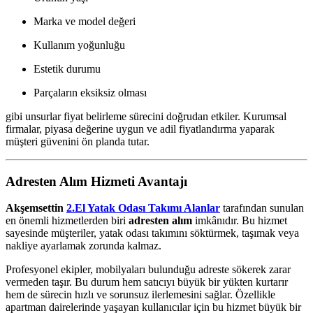
Marka ve model değeri
Kullanım yoğunluğu
Estetik durumu
Parçaların eksiksiz olması
gibi unsurlar fiyat belirleme sürecini doğrudan etkiler. Kurumsal
firmalar, piyasa değerine uygun ve adil fiyatlandırma yaparak
müşteri güvenini ön planda tutar.
Adresten Alım Hizmeti Avantajı
Akşemsettin
2.El Yatak Odası Takımı Alanlar
tarafından sunulan
en önemli hizmetlerden biri
adresten alım
imkânıdır. Bu hizmet
sayesinde müşteriler, yatak odası takımını söktürmek, taşımak veya
nakliye ayarlamak zorunda kalmaz.
Profesyonel ekipler, mobilyaları bulunduğu adreste sökerek zarar
vermeden taşır. Bu durum hem satıcıyı büyük bir yükten kurtarır
hem de sürecin hızlı ve sorunsuz ilerlemesini sağlar. Özellikle
apartman dairelerinde yaşayan kullanıcılar için bu hizmet büyük bir