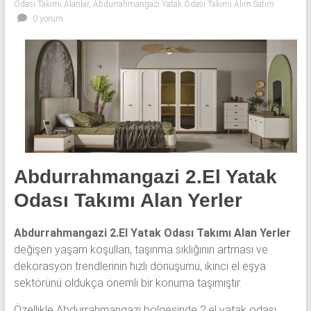
Odası Takımı Alanlar
,
Abdurrahmangazi Yatak Odası Takımı Alım Satım
yatak
0 yorum
odası,
Avangard
yatak
odası,
Antika
yatak
odası
ve
Metebronz
Abdurrahmangazi 2.El Yatak
yatak
odası
Odası Takımı Alan Yerler
takımı
alınmaktadır.
Abdurrahmangazi 2.El Yatak Odası Takımı Alan Yerler
değişen yaşam koşulları, taşınma sıklığının artması ve
dekorasyon trendlerinin hızlı dönüşümü, ikinci el eşya
sektörünü oldukça önemli bir konuma taşımıştır.
Özellikle Abdurrahmangazi bölgesinde 2.el yatak odası