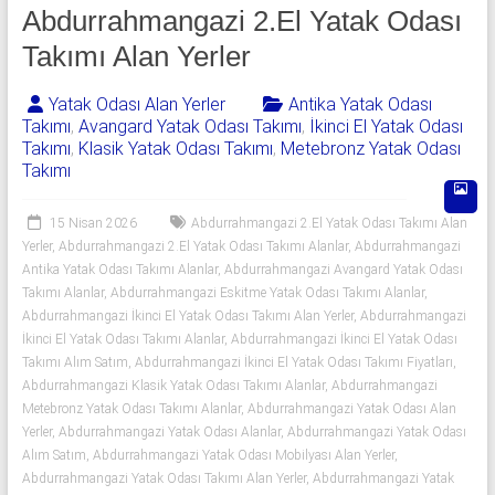
541
Abdurrahmangazi 2.El Yatak Odası
06
Takımı Alan Yerler
06
Yatak Odası Alan Yerler
Antika Yatak Odası
Takımı
,
Avangard Yatak Odası Takımı
,
İkinci El Yatak Odası
|
Takımı
,
Klasik Yatak Odası Takımı
,
Metebronz Yatak Odası
Takımı
Yıldız
Spot
15 Nisan 2026
Abdurrahmangazi 2.El Yatak Odası Takımı Alan
Yerler
,
Abdurrahmangazi 2.El Yatak Odası Takımı Alanlar
,
Abdurrahmangazi
Yatak
Antika Yatak Odası Takımı Alanlar
,
Abdurrahmangazi Avangard Yatak Odası
odası
Takımı Alanlar
,
Abdurrahmangazi Eskitme Yatak Odası Takımı Alanlar
,
Abdurrahmangazi İkinci El Yatak Odası Takımı Alan Yerler
,
Abdurrahmangazi
alan
İkinci El Yatak Odası Takımı Alanlar
,
Abdurrahmangazi İkinci El Yatak Odası
yerler
Takımı Alım Satım
,
Abdurrahmangazi İkinci El Yatak Odası Takımı Fiyatları
,
olarak
Abdurrahmangazi Klasik Yatak Odası Takımı Alanlar
,
Abdurrahmangazi
2.el
Metebronz Yatak Odası Takımı Alanlar
,
Abdurrahmangazi Yatak Odası Alan
yatak
Yerler
,
Abdurrahmangazi Yatak Odası Alanlar
,
Abdurrahmangazi Yatak Odası
odası,
Alım Satım
,
Abdurrahmangazi Yatak Odası Mobilyası Alan Yerler
,
Klasik
Abdurrahmangazi Yatak Odası Takımı Alan Yerler
,
Abdurrahmangazi Yatak