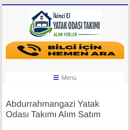
Skip
to
content
Yatak
Odası
Takımı
Alan
Menü
Yerler
|
Abdurrahmangazi Yatak
0
Odası Takımı Alım Satım
542