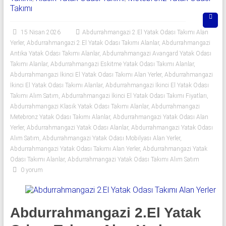
06
Takımı
|
15 Nisan 2026
Abdurrahmangazi 2.El Yatak Odası Takımı Alan
Yıldız
Yerler
,
Abdurrahmangazi 2.El Yatak Odası Takımı Alanlar
,
Abdurrahmangazi
Antika Yatak Odası Takımı Alanlar
,
Abdurrahmangazi Avangard Yatak Odası
Spot
Takımı Alanlar
,
Abdurrahmangazi Eskitme Yatak Odası Takımı Alanlar
,
Abdurrahmangazi İkinci El Yatak Odası Takımı Alan Yerler
,
Abdurrahmangazi
Yatak
İkinci El Yatak Odası Takımı Alanlar
,
Abdurrahmangazi İkinci El Yatak Odası
odası
Takımı Alım Satım
,
Abdurrahmangazi İkinci El Yatak Odası Takımı Fiyatları
,
alan
Abdurrahmangazi Klasik Yatak Odası Takımı Alanlar
,
Abdurrahmangazi
yerler
Metebronz Yatak Odası Takımı Alanlar
,
Abdurrahmangazi Yatak Odası Alan
Yerler
,
Abdurrahmangazi Yatak Odası Alanlar
,
Abdurrahmangazi Yatak Odası
olarak
Alım Satım
,
Abdurrahmangazi Yatak Odası Mobilyası Alan Yerler
,
2.el
Abdurrahmangazi Yatak Odası Takımı Alan Yerler
,
Abdurrahmangazi Yatak
yatak
Odası Takımı Alanlar
,
Abdurrahmangazi Yatak Odası Takımı Alım Satım
odası,
0 yorum
Klasik
yatak
odası,
Abdurrahmangazi 2.El Yatak
Avangard