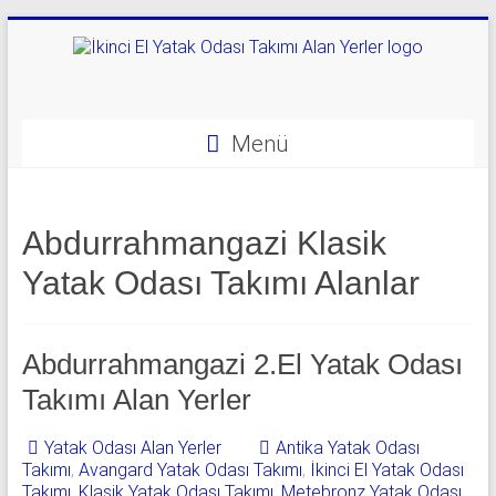
Skip
to
content
Yatak
Odası
Menü
Takımı
Alan
Abdurrahmangazi Klasik
Yerler
Yatak Odası Takımı Alanlar
|
0
Abdurrahmangazi 2.El Yatak Odası
542
Takımı Alan Yerler
541
Yatak Odası Alan Yerler
Antika Yatak Odası
06
Takımı
,
Avangard Yatak Odası Takımı
,
İkinci El Yatak Odası
Takımı
,
Klasik Yatak Odası Takımı
,
Metebronz Yatak Odası