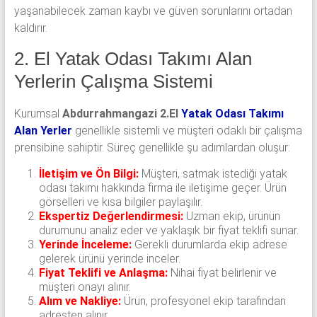
yaşanabilecek zaman kaybı ve güven sorunlarını ortadan
kaldırır.
2. El Yatak Odası Takımı Alan
Yerlerin Çalışma Sistemi
Kurumsal
Abdurrahmangazi 2.El
Yatak Odası Takımı
Alan Yerler
genellikle sistemli ve müşteri odaklı bir çalışma
prensibine sahiptir. Süreç genellikle şu adımlardan oluşur:
İletişim ve Ön Bilgi:
Müşteri, satmak istediği yatak
odası takımı hakkında firma ile iletişime geçer. Ürün
görselleri ve kısa bilgiler paylaşılır.
Ekspertiz Değerlendirmesi:
Uzman ekip, ürünün
durumunu analiz eder ve yaklaşık bir fiyat teklifi sunar.
Yerinde İnceleme:
Gerekli durumlarda ekip adrese
gelerek ürünü yerinde inceler.
Fiyat Teklifi ve Anlaşma:
Nihai fiyat belirlenir ve
müşteri onayı alınır.
Alım ve Nakliye:
Ürün, profesyonel ekip tarafından
adresten alınır.