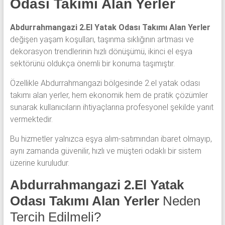
Odası Takımı Alan Yerler
yatak
odası,
Antika
Abdurrahmangazi 2.El Yatak Odası Takımı Alan Yerler
yatak
değişen yaşam koşulları, taşınma sıklığının artması ve
odası
dekorasyon trendlerinin hızlı dönüşümü, ikinci el eşya
ve
sektörünü oldukça önemli bir konuma taşımıştır.
Metebronz
Özellikle Abdurrahmangazi bölgesinde 2.el yatak odası
yatak
takımı alan yerler, hem ekonomik hem de pratik çözümler
odası
sunarak kullanıcıların ihtiyaçlarına profesyonel şekilde yanıt
takımı
vermektedir.
alınmaktadır.
Bu hizmetler yalnızca eşya alım-satımından ibaret olmayıp,
aynı zamanda güvenilir, hızlı ve müşteri odaklı bir sistem
üzerine kuruludur.
Abdurrahmangazi 2.El Yatak
Odası Takımı Alan Yerler
Neden
Tercih Edilmeli?