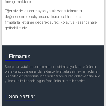
öne çıkmaktadır.
Eğer siz de kullanılmayan yatak odası takımınızı
değerlendirmek istiyorsanız, kurumsal hizmet sunan
firmalarla iletişime geçerek süreci kolay ve kazançlı hale
getirebilirsiniz.
Firmamız
Spotçular, yatak odası takımlarını indirimli veya ikinci el ürünler
olarak alıp, bu ürünleri daha düşük fiyatlarla satmayı amaçlarlar.
Bu nedenle, fiyat konusunda son derece duyarlıdırlar ve genellikle
yüksek kaliteli ancak uygun fiyatlı ürünleri tercih ederler.
Son Yazılar