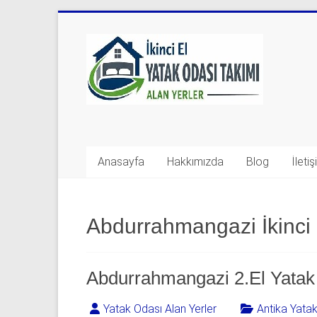
Skip
to
Yatak
content
Odası
Takımı
Alan
Yerler
Anasayfa
Hakkımızda
Blog
İleti
|
0
Abdurrahmangazi İkinci 
542
541
Abdurrahmangazi 2.El Yatak 
06
Yatak Odası Alan Yerler
Antika Yata