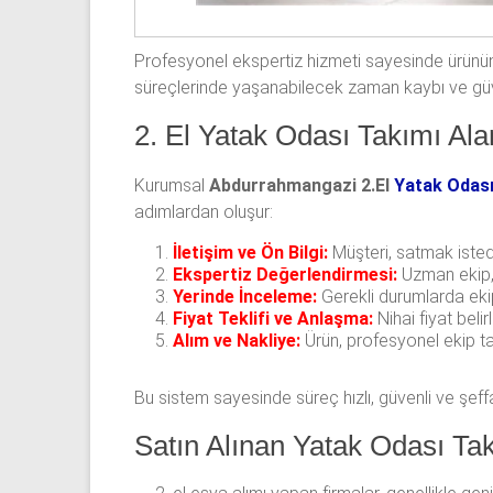
Profesyonel ekspertiz hizmeti sayesinde ürünün d
süreçlerinde yaşanabilecek zaman kaybı ve güven
2. El Yatak Odası Takımı Ala
Kurumsal
Abdurrahmangazi 2.El
Yatak Odası
adımlardan oluşur:
İletişim ve Ön Bilgi:
Müşteri, satmak istediğ
Ekspertiz Değerlendirmesi:
Uzman ekip, ü
Yerinde İnceleme:
Gerekli durumlarda ekip
Fiyat Teklifi ve Anlaşma:
Nihai fiyat belir
Alım ve Nakliye:
Ürün, profesyonel ekip tar
Bu sistem sayesinde süreç hızlı, güvenli ve şeff
Satın Alınan Yatak Odası Tak