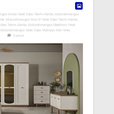
gazi Antika Yatak Odası Takımı Alanlar
,
Abdurrahmangazi
ler
,
Abdurrahmangazi İkinci El Yatak Odası Takımı Alanlar
,
dası Takımı Alanlar
,
Abdurrahmangazi Metebronz Yatak
,
Abdurrahmangazi Yatak Odası Mobilyası Alan Yerler
,
0 yorum