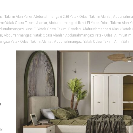
ı Takımı Alan Yerler
,
Abdurrahmangazi 2.El Yatak Odası Takımı Alanlar
,
Abdurrahman
e Yatak Odası Takımı Alanlar
,
Abdurrahmangazi İkinci El Yatak Odası Takımı Alan Yer
urrahmangazi İkinci El Yatak Odası Takımı Fiyatları
,
Abdurrahmangazi Klasik Yatak O
er
,
Abdurrahmangazi Yatak Odası Alanlar
,
Abdurrahmangazi Yatak Odası Alım Satım
gazi Yatak Odası Takımı Alanlar
,
Abdurrahmangazi Yatak Odası Takımı Alım Satım
ı
ak