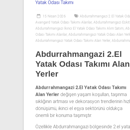
06
Yatak Odası Takımı
|
15 Nisan 2026
Abdurrahmangazi 2.El Yatak Odas
Yıldız
Avangard Yatak Odası Takımı Alanlar
,
Abdurrahmangazi Eskitm
Abdurrahmangazi İkinci El Yatak Odası Takımı Alım Satım
,
Abd
Spot
Odası Takımı Alanlar
,
Abdurrahmangazi Yatak Odası Alan Yerl
Abdurrahmangazi Yatak Odası Takımı Alan Yerler
,
Abdurrahman
Yatak
Abdurrahmangazi 2.El
odası
alan
Yatak Odası Takımı Alan
yerler
Yerler
olarak
2.el
yatak
Abdurrahmangazi 2.El Yatak Odası Takımı
odası,
Alan Yerler
değişen yaşam koşulları, taşınma
Klasik
sıklığının artması ve dekorasyon trendlerinin hızl
yatak
dönüşümü, ikinci el eşya sektörünü oldukça
odası,
önemli bir konuma taşımıştır.
Avangard
Özellikle Abdurrahmangazi bölgesinde 2.el yat
yatak