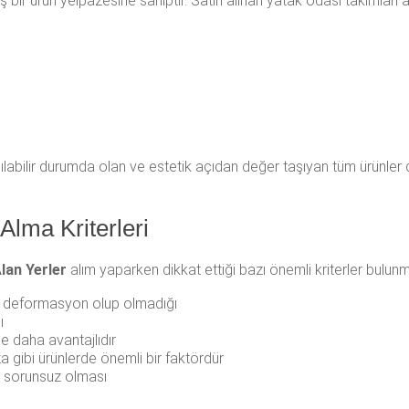
ş bir ürün yelpazesine sahiptir. Satın alınan yatak odası takımları a
labilir durumda olan ve estetik açıdan değer taşıyan tüm ürünler de
Alma Kriterleri
lan Yerler
alım yaparken dikkat ettiği bazı önemli kriterler bulunm
ya deformasyon olup olmadığı
ı
le daha avantajlıdır
a gibi ürünlerde önemli bir faktördür
n sorunsuz olması