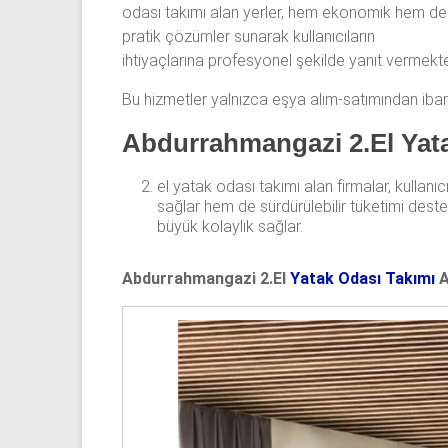
odası takımı alan yerler, hem ekonomik hem de
odası,
pratik çözümler sunarak kullanıcıların
Antika
ihtiyaçlarına profesyonel şekilde yanıt vermekte
yatak
odası
Bu hizmetler yalnızca eşya alım-satımından ibare
ve
Abdurrahmangazi 2.El Yata
Metebronz
yatak
el yatak odası takımı alan firmalar, kullan
odası
sağlar hem de sürdürülebilir tüketimi destekl
takımı
büyük kolaylık sağlar.
alınmaktadır.
Abdurrahmangazi 2.El
Yatak Odası Takımı
A