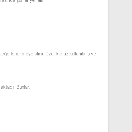
rasında şunlar yer alır:
ğerlendirmeye alınır. Özellikle az kullanılmış ve
aktadır. Bunlar: