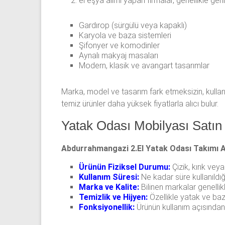
el eşya alımı yapan firmalar, genellikle geni
Gardırop (sürgülü veya kapaklı)
Karyola ve baza sistemleri
Şifonyer ve komodinler
Aynalı makyaj masaları
Modern, klasik ve avangart tasarımlar
Marka, model ve tasarım fark etmeksizin, kullanı
temiz ürünler daha yüksek fiyatlarla alıcı bulur.
Yatak Odası Mobilyası Satın 
Abdurrahmangazi 2.El Yatak Odası Takımı A
Ürünün Fiziksel Durumu:
Çizik, kırık ve
Kullanım Süresi:
Ne kadar süre kullanıldığ
Marka ve Kalite:
Bilinen markalar genellik
Temizlik ve Hijyen:
Özellikle yatak ve baz
Fonksiyonellik:
Ürünün kullanım açısında