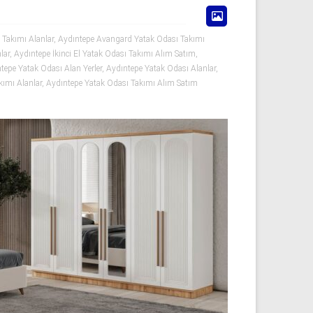
 Takımı Alanlar
,
Aydıntepe Avangard Yatak Odası Takımı
lar
,
Aydıntepe İkinci El Yatak Odası Takımı Alım Satım
,
tepe Yatak Odası Alan Yerler
,
Aydıntepe Yatak Odası Alanlar
,
kımı Alanlar
,
Aydıntepe Yatak Odası Takımı Alım Satım