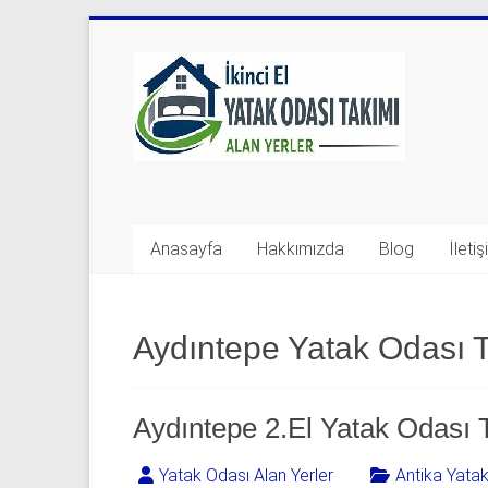
Skip
to
Yatak
content
Odası
Takımı
Alan
Yerler
Anasayfa
Hakkımızda
Blog
İleti
|
0
Aydıntepe Yatak Odası T
542
541
Aydıntepe 2.El Yatak Odası 
06
Yatak Odası Alan Yerler
Antika Yata