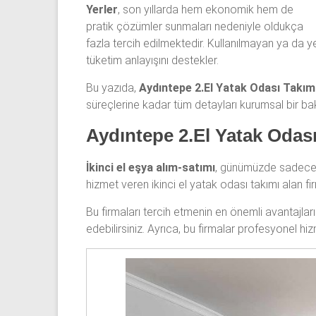
Yerler
, son yıllarda hem ekonomik hem de
odası,
pratik çözümler sunmaları nedeniyle oldukça
Antika
fazla tercih edilmektedir. Kullanılmayan ya da 
yatak
tüketim anlayışını destekler.
odası
ve
Bu yazıda,
Aydıntepe 2.El Yatak Odası Takımı
Metebronz
süreçlerine kadar tüm detayları kurumsal bir bakı
yatak
Aydıntepe 2.El Yatak Odası
odası
takımı
alınmaktadır.
İkinci el eşya alım-satımı
, günümüzde sadece 
hizmet veren ikinci el yatak odası takımı alan fi
Bu firmaları tercih etmenin en önemli avantajlar
edebilirsiniz. Ayrıca, bu firmalar profesyonel hiz