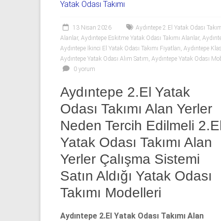
06
Yatak Odası Takımı
|
13 Nisan 2026
Aydıntepe 2.El Yatak Odası Takım
Yıldız
Alanlar
,
Aydıntepe Eskitme Yatak Odası Takımı Alanlar
,
Aydınte
Aydıntepe İkinci El Yatak Odası Takımı Fiyatları
,
Aydıntepe Klas
Spot
Aydıntepe Yatak Odası Alım Satım
,
Aydıntepe Yatak Odası Mobi
0 yorum
Yatak
Aydıntepe 2.El Yatak
odası
alan
Odası Takımı Alan Yerler
yerler
Neden Tercih Edilmeli 2.E
olarak
2.el
Yatak Odası Takımı Alan
yatak
Yerler Çalışma Sistemi
odası,
Klasik
Satın Aldığı Yatak Odası
yatak
Takımı Modelleri
odası,
Avangard
Aydıntepe 2.El Yatak Odası Takımı Alan
yatak