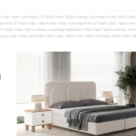
ı Alan Yerler
,
Aydıntepe 2.El Yatak Odası Takımı Alanlar
,
Aydıntepe Antika Yatak Odası
pe İkinci El Yatak Odası Takımı Alan Yerler
,
Aydıntepe İkinci El Yatak Odası Takımı Alan
ik Yatak Odası Takımı Alanlar
,
Aydıntepe Metebronz Yatak Odası Takımı Alanlar
,
Aydın
lyası Alan Yerler
,
Aydıntepe Yatak Odası Takımı Alan Yerler
,
Aydıntepe Yatak Odası Ta
l