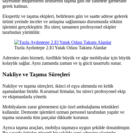
sayesinde müşterilerin ürünlerini taşıma gibi bir zahmete girmesine
gerek kalmaz.
Ekspertiz ve taşıma ekipleri, belirlenen gün ve saatte adrese gelerek
ürünü yerinde inceler ve anlaşma sağlanması durumunda söküm
işlemini gerçekleştirir. Bu süreç tamamen profesyonel ekipler
tarafından yürütülür.
Tuzla Aydıntepe 2.El Yatak Odası Takımı Alanlar
Adresten alım hizmeti, özellikle büyük ve ağır mobilyalar için büyük
kolaylık sağlar. Aynı zamanda zaman ve iş gücü tasarrufu sunar.
Nakliye ve Taşıma Süreçleri
Nakliye ve taşıma süreçleri, ikinci el eşya alımında en kritik
aşamalardan biridir. Kurumsal firmalar, bu süreci profesyonel ekip
ve ekipmanlarla yönetir.
Mobilyaların zarar görmemesi için özel ambalajlama teknikleri
kullanılır. Demonte işlemleri uzman personel tarafından yapılır ve
taşıma sırasında tüm parçalar dikkatle korunur.
Ayrıca taşıma araçları, mobilya taşımaya uygun şekilde donatılmıştır.
Bu sayede ürünler güvenli bir şekilde yeni adresine ulaştırılır.