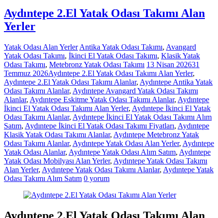
Aydıntepe 2.El Yatak Odası Takımı Alan
Yerler
Yatak Odası Alan Yerler
Antika Yatak Odası Takımı
,
Avangard
Yatak Odası Takımı
,
İkinci El Yatak Odası Takımı
,
Klasik Yatak
Odası Takımı
,
Metebronz Yatak Odası Takımı
13 Nisan 2026
31
Temmuz 2026
Aydıntepe 2.El Yatak Odası Takımı Alan Yerler
,
Aydıntepe 2.El Yatak Odası Takımı Alanlar
,
Aydıntepe Antika Yatak
Odası Takımı Alanlar
,
Aydıntepe Avangard Yatak Odası Takımı
Alanlar
,
Aydıntepe Eskitme Yatak Odası Takımı Alanlar
,
Aydıntepe
İkinci El Yatak Odası Takımı Alan Yerler
,
Aydıntepe İkinci El Yatak
Odası Takımı Alanlar
,
Aydıntepe İkinci El Yatak Odası Takımı Alım
Satım
,
Aydıntepe İkinci El Yatak Odası Takımı Fiyatları
,
Aydıntepe
Klasik Yatak Odası Takımı Alanlar
,
Aydıntepe Metebronz Yatak
Odası Takımı Alanlar
,
Aydıntepe Yatak Odası Alan Yerler
,
Aydıntepe
Yatak Odası Alanlar
,
Aydıntepe Yatak Odası Alım Satım
,
Aydıntepe
Yatak Odası Mobilyası Alan Yerler
,
Aydıntepe Yatak Odası Takımı
Alan Yerler
,
Aydıntepe Yatak Odası Takımı Alanlar
,
Aydıntepe Yatak
Odası Takımı Alım Satım
0 yorum
Aydıntepe 2.El Yatak Odası Takımı Alan