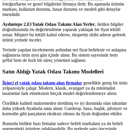
fotoğraflarını ve genel bilgilerini firmaya iletir. Bu aşamada ürünün
markası, kullanım durumu, hasar durumu ve modeli gibi detaylar
önemlidir.
Aydıntepe 2.El Yatak Odası Takımı Alan Yerler
, iletilen bilgiler
doğrultusunda ön değerlendirme yaparak yaklaşık bir fiyat teklifi
sunar. Müşteri bu teklifi kabul ederse, ekspertiz ekibi adrese gelerek
ürünü yerinde inceler.
Yerinde yapılan incelemenin ardından net fiyat belirlenir ve anlaşma
sağlanırsa ürün aynı gün içinde alınır. Bu sistem sayesinde hem
şeffaf hem de hızlı bir süreç yönetimi sağlanır.
Satın Aldığı Yatak Odası Takımı Modelleri
İkinci el yatak odası takımı alan firmalar
genellikle geniş bir ürün
yelpazesiyle çalışır. Modern, klasik, avangart ya da minimalist
tasarımlar fark etmeksizin birçok model değerlendirmeye alınır.
Özellikle kaliteli malzemeden üretilmiş ve iyi durumda olan takımlar
daha yüksek fiyatlarla satın alınır. Gardırop, baza, başlık, şifonyer ve
komodin gibi parçaların eksiksiz olması da fiyatı doğrudan etkiler.
Bununla birlikte bazı firmalar sadece belirli markalara ya da belirli
segmentteki ürünlere odaklanabilir. Bu nedenle satış öncesinde