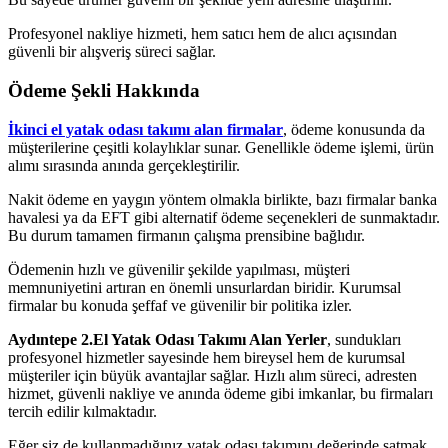
Profesyonel nakliye hizmeti, hem satıcı hem de alıcı açısından
güvenli bir alışveriş süreci sağlar.
Ödeme Şekli Hakkında
İkinci el yatak odası takımı alan firmalar
, ödeme konusunda da
müşterilerine çeşitli kolaylıklar sunar. Genellikle ödeme işlemi, ürün
alımı sırasında anında gerçekleştirilir.
Nakit ödeme en yaygın yöntem olmakla birlikte, bazı firmalar banka
havalesi ya da EFT gibi alternatif ödeme seçenekleri de sunmaktadır.
Bu durum tamamen firmanın çalışma prensibine bağlıdır.
Ödemenin hızlı ve güvenilir şekilde yapılması, müşteri
memnuniyetini artıran en önemli unsurlardan biridir. Kurumsal
firmalar bu konuda şeffaf ve güvenilir bir politika izler.
Aydıntepe 2.El Yatak Odası Takımı Alan Yerler
, sundukları
profesyonel hizmetler sayesinde hem bireysel hem de kurumsal
müşteriler için büyük avantajlar sağlar. Hızlı alım süreci, adresten
hizmet, güvenli nakliye ve anında ödeme gibi imkanlar, bu firmaları
tercih edilir kılmaktadır.
Eğer siz de kullanmadığınız yatak odası takımını değerinde satmak