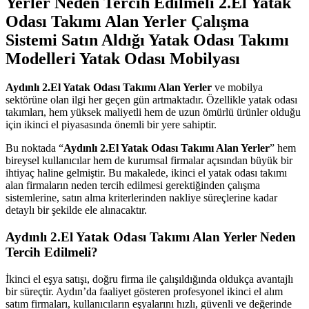
Yerler Neden Tercih Edilmeli 2.El Yatak
Odası Takımı Alan Yerler Çalışma
Sistemi Satın Aldığı Yatak Odası Takımı
Modelleri Yatak Odası Mobilyası
Aydınlı 2.El Yatak Odası Takımı Alan Yerler
ve mobilya
sektörüne olan ilgi her geçen gün artmaktadır. Özellikle yatak odası
takımları, hem yüksek maliyetli hem de uzun ömürlü ürünler olduğu
için ikinci el piyasasında önemli bir yere sahiptir.
Bu noktada “
Aydınlı 2.El Yatak Odası Takımı Alan Yerler
” hem
bireysel kullanıcılar hem de kurumsal firmalar açısından büyük bir
ihtiyaç haline gelmiştir. Bu makalede, ikinci el yatak odası takımı
alan firmaların neden tercih edilmesi gerektiğinden çalışma
sistemlerine, satın alma kriterlerinden nakliye süreçlerine kadar
detaylı bir şekilde ele alınacaktır.
Aydınlı 2.El Yatak Odası Takımı Alan Yerler
Neden
Tercih Edilmeli?
İkinci el eşya satışı, doğru firma ile çalışıldığında oldukça avantajlı
bir süreçtir. Aydın’da faaliyet gösteren profesyonel ikinci el alım
satım firmaları, kullanıcıların eşyalarını hızlı, güvenli ve değerinde