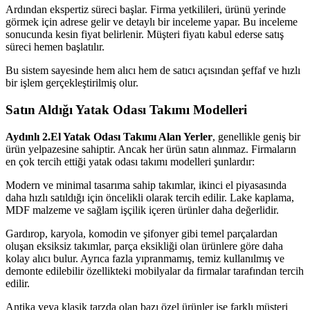
Ardından ekspertiz süreci başlar. Firma yetkilileri, ürünü yerinde
görmek için adrese gelir ve detaylı bir inceleme yapar. Bu inceleme
sonucunda kesin fiyat belirlenir. Müşteri fiyatı kabul ederse satış
süreci hemen başlatılır.
Bu sistem sayesinde hem alıcı hem de satıcı açısından şeffaf ve hızlı
bir işlem gerçekleştirilmiş olur.
Satın Aldığı Yatak Odası Takımı Modelleri
Aydınlı 2.El Yatak Odası Takımı Alan Yerler
, genellikle geniş bir
ürün yelpazesine sahiptir. Ancak her ürün satın alınmaz. Firmaların
en çok tercih ettiği yatak odası takımı modelleri şunlardır:
Modern ve minimal tasarıma sahip takımlar, ikinci el piyasasında
daha hızlı satıldığı için öncelikli olarak tercih edilir. Lake kaplama,
MDF malzeme ve sağlam işçilik içeren ürünler daha değerlidir.
Gardırop, karyola, komodin ve şifonyer gibi temel parçalardan
oluşan eksiksiz takımlar, parça eksikliği olan ürünlere göre daha
kolay alıcı bulur. Ayrıca fazla yıpranmamış, temiz kullanılmış ve
demonte edilebilir özellikteki mobilyalar da firmalar tarafından tercih
edilir.
Antika veya klasik tarzda olan bazı özel ürünler ise farklı müşteri