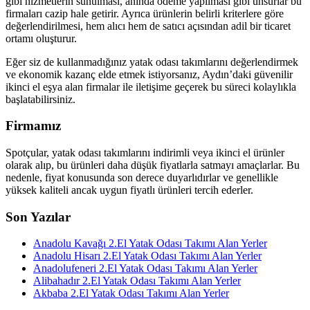
gibi hizmetlerin sunulması, anında ödeme yapılması gibi unsurlar bu
firmaları cazip hale getirir. Ayrıca ürünlerin belirli kriterlere göre
değerlendirilmesi, hem alıcı hem de satıcı açısından adil bir ticaret
ortamı oluşturur.
Eğer siz de kullanmadığınız yatak odası takımlarını değerlendirmek
ve ekonomik kazanç elde etmek istiyorsanız, Aydın’daki güvenilir
ikinci el eşya alan firmalar ile iletişime geçerek bu süreci kolaylıkla
başlatabilirsiniz.
Firmamız
Spotçular, yatak odası takımlarını indirimli veya ikinci el ürünler
olarak alıp, bu ürünleri daha düşük fiyatlarla satmayı amaçlarlar. Bu
nedenle, fiyat konusunda son derece duyarlıdırlar ve genellikle
yüksek kaliteli ancak uygun fiyatlı ürünleri tercih ederler.
Son Yazılar
Anadolu Kavağı 2.El Yatak Odası Takımı Alan Yerler
Anadolu Hisarı 2.El Yatak Odası Takımı Alan Yerler
Anadolufeneri 2.El Yatak Odası Takımı Alan Yerler
Alibahadır 2.El Yatak Odası Takımı Alan Yerler
Akbaba 2.El Yatak Odası Takımı Alan Yerler