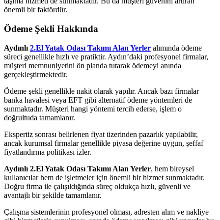
taşıma hizmeti de sunmaktadır. Bu da müşteri güvenini artıran
önemli bir faktördür.
Ödeme Şekli Hakkında
Aydınlı
2.El Yatak Odası Takımı Alan Yerler
alımında ödeme
süreci genellikle hızlı ve pratiktir. Aydın’daki profesyonel firmalar,
müşteri memnuniyetini ön planda tutarak ödemeyi anında
gerçekleştirmektedir.
Ödeme şekli genellikle nakit olarak yapılır. Ancak bazı firmalar
banka havalesi veya EFT gibi alternatif ödeme yöntemleri de
sunmaktadır. Müşteri hangi yöntemi tercih ederse, işlem o
doğrultuda tamamlanır.
Ekspertiz sonrası belirlenen fiyat üzerinden pazarlık yapılabilir,
ancak kurumsal firmalar genellikle piyasa değerine uygun, şeffaf
fiyatlandırma politikası izler.
Aydınlı 2.El Yatak Odası Takımı Alan Yerler
, hem bireysel
kullanıcılar hem de işletmeler için önemli bir hizmet sunmaktadır.
Doğru firma ile çalışıldığında süreç oldukça hızlı, güvenli ve
avantajlı bir şekilde tamamlanır.
Çalışma sistemlerinin profesyonel olması, adresten alım ve nakliye