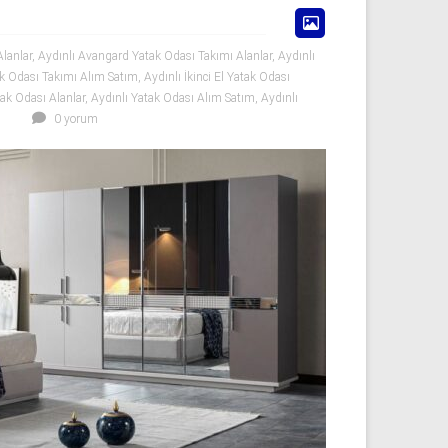
Alanlar
,
Aydınlı Avangard Yatak Odası Takımı Alanlar
,
Aydınlı
tak Odası Takımı Alım Satım
,
Aydınlı İkinci El Yatak Odası
tak Odası Alanlar
,
Aydınlı Yatak Odası Alım Satım
,
Aydınlı
0 yorum