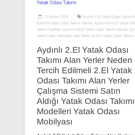
06
Yatak Odası Takımı
|
13 Nisan 2026
Aydınlı 2.El Yatak Odası Takımı A
Yıldız
Eskitme Yatak Odası Takımı Alanlar
,
Aydınlı İkinci El Yatak Od
Takımı Fiyatları
,
Aydınlı Klasik Yatak Odası Takımı Alanlar
,
Ayd
Spot
Yatak Odası Mobilyası Alan Yerler
,
Aydınlı Yatak Odası Takımı A
Yatak
Aydınlı 2.El Yatak Odası
odası
Takımı Alan Yerler Neden
alan
Tercih Edilmeli 2.El Yatak
yerler
olarak
Odası Takımı Alan Yerler
2.el
Çalışma Sistemi Satın
yatak
odası,
Aldığı Yatak Odası Takımı
Klasik
Modelleri Yatak Odası
yatak
odası,
Mobilyası
Avangard
yatak