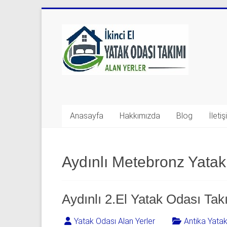
Skip
to
Yatak
content
Odası
Takımı
Alan
Yerler
Anasayfa
Hakkımızda
Blog
İleti
|
0
Aydınlı Metebronz Yatak
542
541
Aydınlı 2.El Yatak Odası Tak
06
Yatak Odası Alan Yerler
Antika Yata