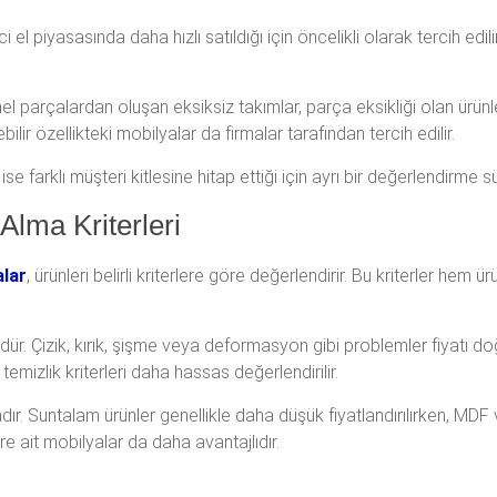
i el piyasasında daha hızlı satıldığı için öncelikli olarak tercih
l parçalardan oluşan eksiksiz takımlar, parça eksikliği olan ürünle
ir özellikteki mobilyalar da firmalar tarafından tercih edilir.
e farklı müşteri kitlesine hitap ettiği için ayrı bir değerlendirme sür
Alma Kriterleri
alar
, ürünleri belirli kriterlere göre değerlendirir. Bu kriterler hem
ür. Çizik, kırık, şişme veya deformasyon gibi problemler fiyatı do
temizlik kriterleri daha hassas değerlendirilir.
adır. Suntalam ürünler genellikle daha düşük fiyatlandırılırken, M
ere ait mobilyalar da daha avantajlıdır.