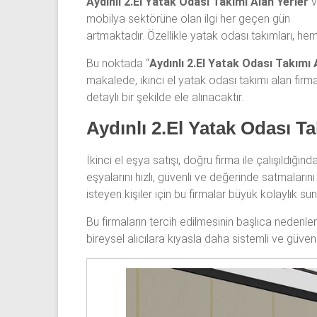
Aydınlı 2.El Yatak Odası Takımı Alan Yerler
v
odası,
mobilya sektörüne olan ilgi her geçen gün
Antika
artmaktadır. Özellikle yatak odası takımları, hem
yatak
Bu noktada “
Aydınlı 2.El Yatak Odası Takımı 
odası
makalede, ikinci el yatak odası takımı alan firm
ve
detaylı bir şekilde ele alınacaktır.
Metebronz
yatak
Aydınlı 2.El Yatak Odası Ta
odası
takımı
İkinci el eşya satışı, doğru firma ile çalışıldığın
alınmaktadır.
eşyalarını hızlı, güvenli ve değerinde satmaların
isteyen kişiler için bu firmalar büyük kolaylık sun
Bu firmaların tercih edilmesinin başlıca nedenle
bireysel alıcılara kıyasla daha sistemli ve güven