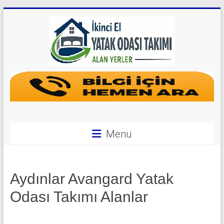
Skip
to
content
Yatak
Odası
Takımı
Alan
Menü
Yerler
|
Aydınlar Avangard Yatak
0
Odası Takımı Alanlar
542