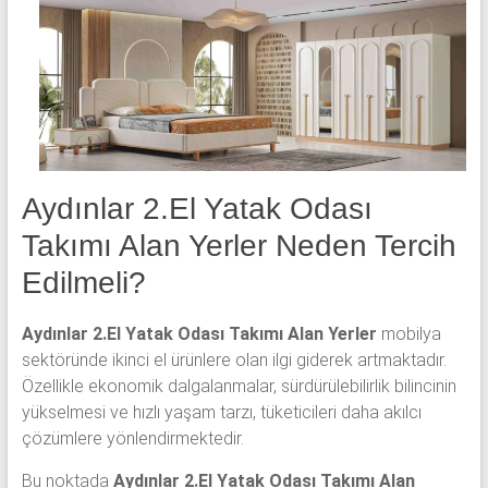
yatak
odası,
Avangard
yatak
odası,
Antika
yatak
odası
Aydınlar 2.El Yatak Odası
ve
Takımı Alan Yerler Neden Tercih
Metebronz
yatak
Edilmeli?
odası
takımı
Aydınlar 2.El Yatak Odası Takımı Alan Yerler
mobilya
alınmaktadır.
sektöründe ikinci el ürünlere olan ilgi giderek artmaktadır.
Özellikle ekonomik dalgalanmalar, sürdürülebilirlik bilincinin
yükselmesi ve hızlı yaşam tarzı, tüketicileri daha akılcı
çözümlere yönlendirmektedir.
Bu noktada
Aydınlar 2.El Yatak Odası Takımı Alan