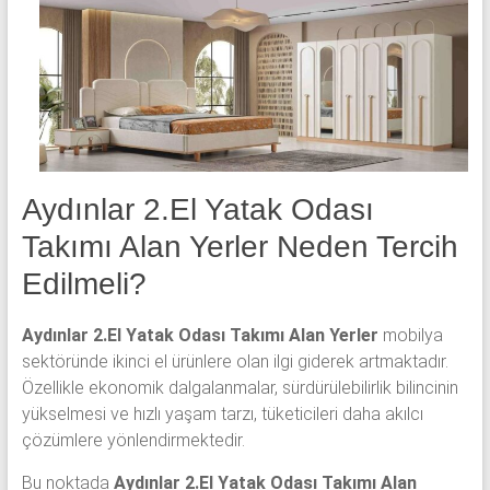
yatak
odası,
Avangard
yatak
odası,
Antika
yatak
odası
Aydınlar 2.El Yatak Odası
ve
Takımı Alan Yerler Neden Tercih
Metebronz
yatak
Edilmeli?
odası
takımı
Aydınlar 2.El Yatak Odası Takımı Alan Yerler
mobilya
alınmaktadır.
sektöründe ikinci el ürünlere olan ilgi giderek artmaktadır.
Özellikle ekonomik dalgalanmalar, sürdürülebilirlik bilincinin
yükselmesi ve hızlı yaşam tarzı, tüketicileri daha akılcı
çözümlere yönlendirmektedir.
Bu noktada
Aydınlar 2.El Yatak Odası Takımı Alan