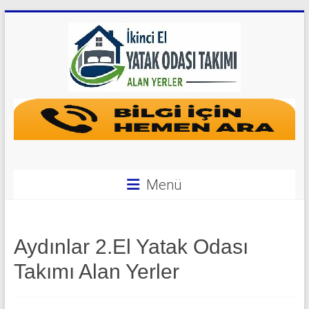
Skip
to
content
Yatak
Odası
Takımı
Alan
Menü
Yerler
|
Aydınlar 2.El Yatak Odası
0
Takımı Alan Yerler
542