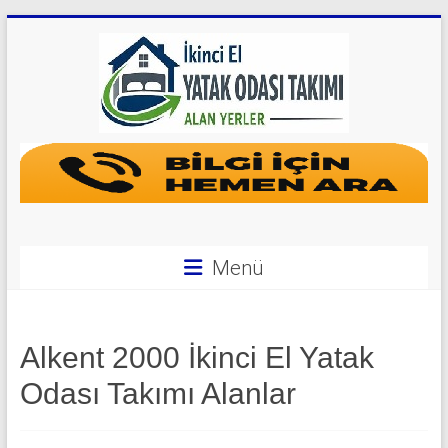
Skip
to
content
Yatak
Odası
Takımı
Alan
Menü
Yerler
|
Alkent 2000 İkinci El Yatak
0
Odası Takımı Alanlar
542