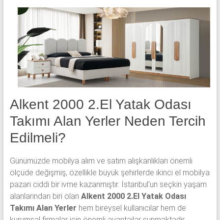
yatak
odası,
Avangard
yatak
odası,
Antika
yatak
odası
ve
Alkent 2000 2.El Yatak Odası
Metebronz
Takımı Alan Yerler Neden Tercih
yatak
odası
Edilmeli?
takımı
alınmaktadır.
Günümüzde mobilya alım ve satım alışkanlıkları önemli
ölçüde değişmiş, özellikle büyük şehirlerde ikinci el mobilya
pazarı ciddi bir ivme kazanmıştır. İstanbul’un seçkin yaşam
alanlarından biri olan
Alkent 2000 2.El Yatak Odası
Takımı Alan Yerler
hem bireysel kullanıcılar hem de
kurumsal firmalar için önemli avantajlar sunmaktadır.