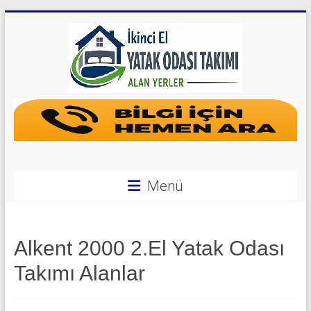
Skip
to
content
Yatak
Odası
Takımı
Alan
Menü
Yerler
|
Alkent 2000 2.El Yatak Odası
0
Takımı Alanlar
542