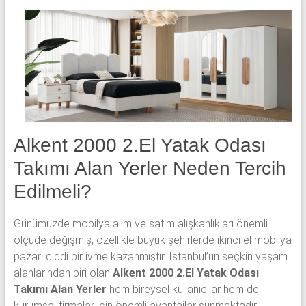
yatak
odası,
Avangard
yatak
odası,
Antika
yatak
odası
ve
Alkent 2000 2.El Yatak Odası
Metebronz
Takımı Alan Yerler Neden Tercih
yatak
odası
Edilmeli?
takımı
alınmaktadır.
Günümüzde mobilya alım ve satım alışkanlıkları önemli
ölçüde değişmiş, özellikle büyük şehirlerde ikinci el mobilya
pazarı ciddi bir ivme kazanmıştır. İstanbul’un seçkin yaşam
alanlarından biri olan
Alkent 2000 2.El Yatak Odası
Takımı Alan Yerler
hem bireysel kullanıcılar hem de
kurumsal firmalar için önemli avantajlar sunmaktadır.