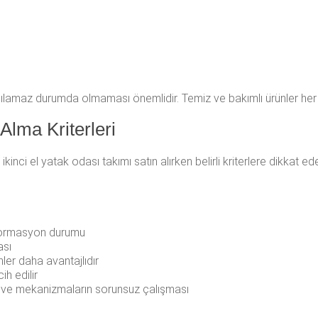
lanılamaz durumda olmaması önemlidir. Temiz ve bakımlı ürünler her 
Alma Kriterleri
, ikinci el yatak odası takımı satın alırken belirli kriterlere dikkat e
eformasyon durumu
ası
nler daha avantajlıdır
ih edilir
 ve mekanizmaların sorunsuz çalışması