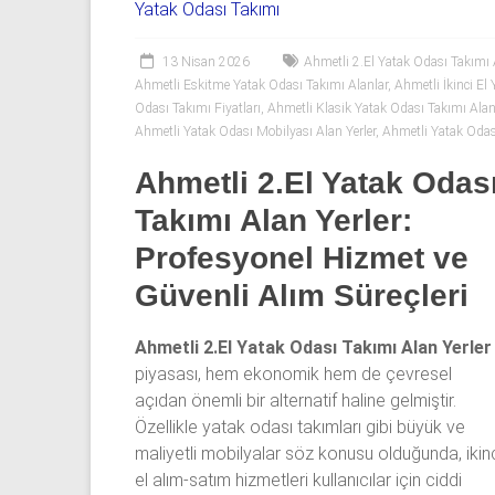
06
Yatak Odası Takımı
|
13 Nisan 2026
Ahmetli 2.El Yatak Odası Takımı A
Yıldız
Ahmetli Eskitme Yatak Odası Takımı Alanlar
,
Ahmetli İkinci El
Odası Takımı Fiyatları
,
Ahmetli Klasik Yatak Odası Takımı Alan
Spot
Ahmetli Yatak Odası Mobilyası Alan Yerler
,
Ahmetli Yatak Odası
Yatak
Ahmetli 2.El Yatak Odas
odası
Takımı Alan Yerler:
alan
Profesyonel Hizmet ve
yerler
olarak
Güvenli Alım Süreçleri
2.el
yatak
Ahmetli 2.El Yatak Odası Takımı Alan Yerler
odası,
piyasası, hem ekonomik hem de çevresel
Klasik
açıdan önemli bir alternatif haline gelmiştir.
yatak
Özellikle yatak odası takımları gibi büyük ve
odası,
maliyetli mobilyalar söz konusu olduğunda, ikin
Avangard
el alım-satım hizmetleri kullanıcılar için ciddi
yatak