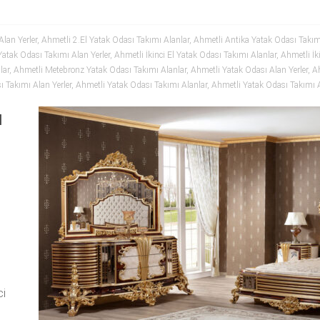
lan Yerler
,
Ahmetli 2.El Yatak Odası Takımı Alanlar
,
Ahmetli Antika Yatak Odası Takım
 Yatak Odası Takımı Alan Yerler
,
Ahmetli İkinci El Yatak Odası Takımı Alanlar
,
Ahmetli İk
lar
,
Ahmetli Metebronz Yatak Odası Takımı Alanlar
,
Ahmetli Yatak Odası Alan Yerler
,
Ah
 Takımı Alan Yerler
,
Ahmetli Yatak Odası Takımı Alanlar
,
Ahmetli Yatak Odası Takımı 
ı
ci