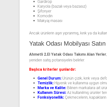
Gardırop
Karyola (bazalı veya bazasız)
Şifonyer
Komodin
Makyaj masası
Ancak ürünlerin aşırı yıpranmış, kırık ya da kul
Yatak Odası Mobilyası Satın 
Ahmetli 2.El Yatak Odası Takımı Alan Yerler
yeniden satış potansiyelini belirler.
Başlıca kriterler şunlardır:
Genel Durum:
Ürünün çizik, kırık veya d
Temizlik:
Hijyenik ve kullanıma uygun olm
Marka ve Kalite:
Bilinen markalara ait ürü
Kullanım Süresi:
Az kullanılmış ürünler terc
Fonksiyonellik:
Çekmecelerin, kapakların