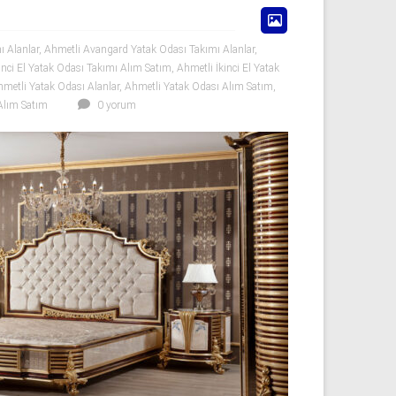
ı Alanlar
,
Ahmetli Avangard Yatak Odası Takımı Alanlar
,
inci El Yatak Odası Takımı Alım Satım
,
Ahmetli İkinci El Yatak
metli Yatak Odası Alanlar
,
Ahmetli Yatak Odası Alım Satım
,
Alım Satım
0 yorum