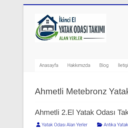
Skip
to
Yatak
content
Odası
Takımı
Alan
Yerler
Anasayfa
Hakkımızda
Blog
İleti
|
0
Ahmetli Metebronz Yatak
542
541
Ahmetli 2.El Yatak Odası Tak
06
Yatak Odası Alan Yerler
Antika Yata