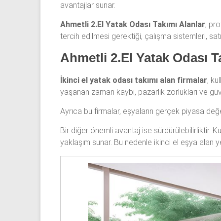
avantajlar sunar.
odası,
Antika
Ahmetli 2.El Yatak Odası Takımı Alanlar
, pr
yatak
tercih edilmesi gerektiği, çalışma sistemleri, sat
odası
Ahmetli 2.El Yatak Odası T
ve
Metebronz
İkinci el yatak odası takımı alan firmalar
, ku
yatak
yaşanan zaman kaybı, pazarlık zorlukları ve güv
odası
takımı
Ayrıca bu firmalar, eşyaların gerçek piyasa değer
alınmaktadır.
Bir diğer önemli avantaj ise sürdürülebilirliktir
yaklaşım sunar. Bu nedenle ikinci el eşya alan