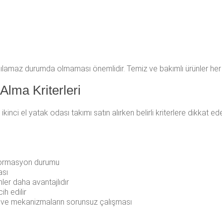
lanılamaz durumda olmaması önemlidir. Temiz ve bakımlı ürünler her 
Alma Kriterleri
, ikinci el yatak odası takımı satın alırken belirli kriterlere dikkat e
eformasyon durumu
ası
nler daha avantajlıdır
ih edilir
 ve mekanizmaların sorunsuz çalışması