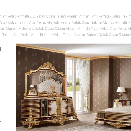
lan Yerler
,
Ahmetli 2.El Yatak Odası Takımı Alanlar
,
Ahmetli Antika Yatak Odası Takım
 Yatak Odası Takımı Alan Yerler
,
Ahmetli İkinci El Yatak Odası Takımı Alanlar
,
Ahmetli İk
lar
,
Ahmetli Metebronz Yatak Odası Takımı Alanlar
,
Ahmetli Yatak Odası Alan Yerler
,
Ah
 Takımı Alan Yerler
,
Ahmetli Yatak Odası Takımı Alanlar
,
Ahmetli Yatak Odası Takımı 
ı
ci