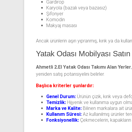
Gardırop
Karyola (bazalı veya bazasız)
Şifonyer
Komodin
Makyaj masası
Ancak ürünlerin aşırı yıpranmış, kırık ya da kul
Yatak Odası Mobilyası Satın 
Ahmetli 2.El Yatak Odası Takımı Alan Yerler
yeniden satış potansiyelini belirler.
Başlıca kriterler şunlardır:
Genel Durum:
Ürünün çizik, kırık veya d
Temizlik:
Hijyenik ve kullanıma uygun olm
Marka ve Kalite:
Bilinen markalara ait ürü
Kullanım Süresi:
Az kullanılmış ürünler terc
Fonksiyonellik:
Çekmecelerin, kapakların