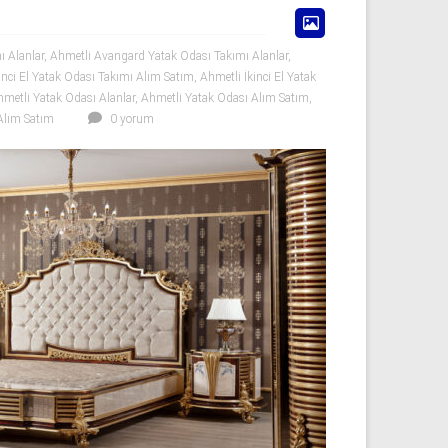
ı Alanlar
,
Ahmetli Avangard Yatak Odası Takımı Alanlar
,
inci El Yatak Odası Takımı Alım Satım
,
Ahmetli İkinci El Yatak
metli Yatak Odası Alanlar
,
Ahmetli Yatak Odası Alım Satım
,
Alım Satım
0 yorum