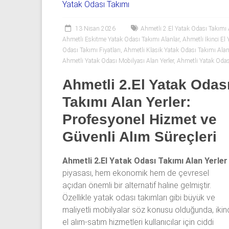
06
Yatak Odası Takımı
|
13 Nisan 2026
Ahmetli 2.El Yatak Odası Takımı A
Yıldız
Ahmetli Eskitme Yatak Odası Takımı Alanlar
,
Ahmetli İkinci El
Odası Takımı Fiyatları
,
Ahmetli Klasik Yatak Odası Takımı Alan
Spot
Ahmetli Yatak Odası Mobilyası Alan Yerler
,
Ahmetli Yatak Odası
Yatak
Ahmetli 2.El Yatak Odas
odası
Takımı Alan Yerler:
alan
Profesyonel Hizmet ve
yerler
olarak
Güvenli Alım Süreçleri
2.el
yatak
Ahmetli 2.El Yatak Odası Takımı Alan Yerler
odası,
piyasası, hem ekonomik hem de çevresel
Klasik
açıdan önemli bir alternatif haline gelmiştir.
yatak
Özellikle yatak odası takımları gibi büyük ve
odası,
maliyetli mobilyalar söz konusu olduğunda, ikin
Avangard
el alım-satım hizmetleri kullanıcılar için ciddi
yatak