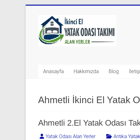
Skip
to
Yatak
content
Odası
Takımı
Alan
Yerler
Anasayfa
Hakkımızda
Blog
İleti
|
0
Ahmetli İkinci El Yatak 
542
541
Ahmetli 2.El Yatak Odası Tak
06
Yatak Odası Alan Yerler
Antika Yata