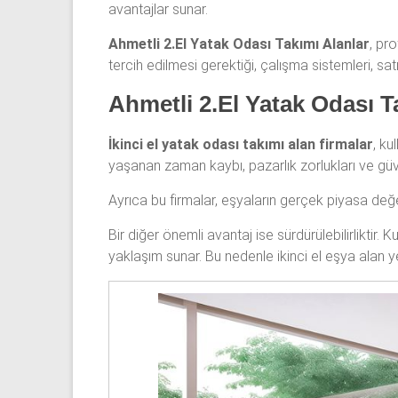
avantajlar sunar.
odası,
Antika
Ahmetli 2.El Yatak Odası Takımı Alanlar
, pr
yatak
tercih edilmesi gerektiği, çalışma sistemleri, sat
odası
Ahmetli 2.El Yatak Odası T
ve
Metebronz
İkinci el yatak odası takımı alan firmalar
, ku
yatak
yaşanan zaman kaybı, pazarlık zorlukları ve güv
odası
takımı
Ayrıca bu firmalar, eşyaların gerçek piyasa değer
alınmaktadır.
Bir diğer önemli avantaj ise sürdürülebilirliktir
yaklaşım sunar. Bu nedenle ikinci el eşya alan