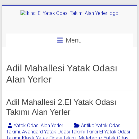
Skip
to
content
Yatak
Odası
Menü
Takımı
Alan
Adil Mahallesi Yatak Odası
Yerler
Alan Yerler
|
0
Adil Mahallesi 2.El Yatak Odası
542
Takımı Alan Yerler
541
Yatak Odası Alan Yerler
Antika Yatak Odası
06
Takımı
,
Avangard Yatak Odası Takımı
,
İkinci El Yatak Odası
Takımı
,
Klasik Yatak Odası Takımı
,
Metebronz Yatak Odası