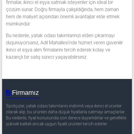
firmalar, ikinci el eşya satmak isteyenler için ideal bir
çözüm sunar. Doğru firmayla çalışıldığında, hem zaman
hem de maliyet açısından önemli avantajlar elde etmek
mümkündür.
Bu nedenle, yatak odası takımlarınızı elden çıkarmayı
düşünüyorsanız, Adil Mahallesi’nde hizmet veren güvenilir
ikinci el eşya alım firmalarını tercih ederek kolay ve
kazançlı bir satış süreci yaşayabilirsiniz.
Firmamız
Spotçular, yatak odası takımlarını indirimli veya ikinci el ürünler
olarak alıp, bu ürünleri daha düşük fiyatlarla satmayı amaçlarlar.
Bu nedenle, fiyat konusunda son derece duyarlıdırlar ve genellikle
yüksek kaliteli ancak uygun fiyatlı ürünleri tercih ederler.