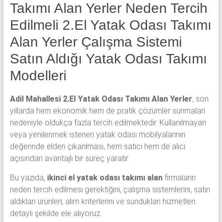
yatak
Takımı Alan Yerler Neden Tercih
odası,
Edilmeli 2.El Yatak Odası Takımı
Antika
yatak
Alan Yerler Çalışma Sistemi
odası
Satın Aldığı Yatak Odası Takımı
ve
Metebronz
Modelleri
yatak
odası
Adil Mahallesi 2.El Yatak Odası Takımı Alan Yerler
, son
takımı
yıllarda hem ekonomik hem de pratik çözümler sunmaları
alınmaktadır.
nedeniyle oldukça fazla tercih edilmektedir. Kullanılmayan
veya yenilenmek istenen yatak odası mobilyalarının
değerinde elden çıkarılması, hem satıcı hem de alıcı
açısından avantajlı bir süreç yaratır.
Bu yazıda,
ikinci el yatak odası takımı alan
firmaların
neden tercih edilmesi gerektiğini, çalışma sistemlerini, satın
aldıkları ürünleri, alım kriterlerini ve sundukları hizmetleri
detaylı şekilde ele alıyoruz.