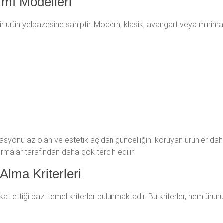
ımı Modelleri
bir ürün yelpazesine sahiptir. Modern, klasik, avangart veya minima
yonu az olan ve estetik açıdan güncelliğini koruyan ürünler daha 
irmalar tarafından daha çok tercih edilir.
Alma Kriterleri
kkat ettiği bazı temel kriterler bulunmaktadır. Bu kriterler, hem ürün