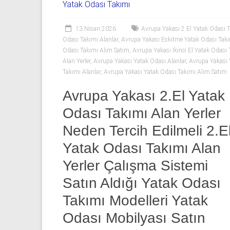
06
Yatak Odası Takımı
|
13 Nisan 2026
Avrupa Yakası 2.El Yatak Odası T
Yıldız
Odası Takımı Alanlar
,
Avrupa Yakası Eskitme Yatak Odası Takı
Odası Takımı Alım Satım
,
Avrupa Yakası İkinci El Yatak Odası T
Spot
Alan Yerler
,
Avrupa Yakası Yatak Odası Alanlar
,
Avrupa Yakası 
Takımı Alanlar
,
Avrupa Yakası Yatak Odası Takımı Alım Satım
Yatak
Avrupa Yakası 2.El Yatak
odası
alan
Odası Takımı Alan Yerler
yerler
Neden Tercih Edilmeli 2.E
olarak
2.el
Yatak Odası Takımı Alan
yatak
Yerler Çalışma Sistemi
odası,
Klasik
Satın Aldığı Yatak Odası
yatak
Takımı Modelleri Yatak
odası,
Odası Mobilyası Satın
Avangard
yatak