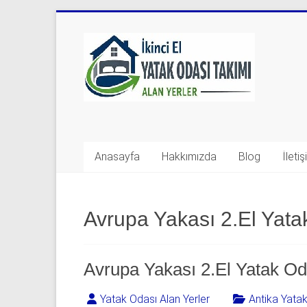
Skip
to
Yatak
content
Odası
Takımı
Alan
Yerler
Anasayfa
Hakkımızda
Blog
İleti
|
0
Avrupa Yakası 2.El Yata
542
541
Avrupa Yakası 2.El Yatak Od
06
Yatak Odası Alan Yerler
Antika Yata