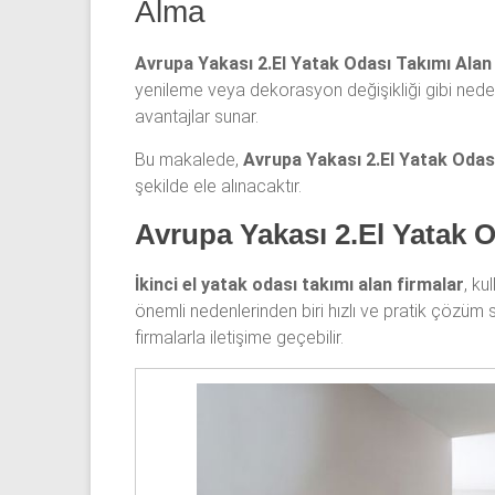
Alma
odası,
Antika
Avrupa Yakası 2.El Yatak Odası Takımı Alan
yatak
yenileme veya dekorasyon değişikliği gibi nede
odası
avantajlar sunar.
ve
Metebronz
Bu makalede,
Avrupa Yakası 2.El Yatak Odası
yatak
şekilde ele alınacaktır.
odası
Avrupa Yakası 2.El Yatak O
takımı
alınmaktadır.
İkinci el yatak odası takımı alan firmalar
, ku
önemli nedenlerinden biri hızlı ve pratik çözüm
firmalarla iletişime geçebilir.