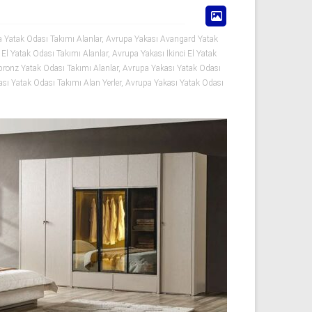
 Yatak Odası Takımı Alanlar
,
Avrupa Yakası Avangard Yatak
 El Yatak Odası Takımı Alanlar
,
Avrupa Yakası İkinci El Yatak
ronz Yatak Odası Takımı Alanlar
,
Avrupa Yakası Yatak Odası
sı Yatak Odası Takımı Alan Yerler
,
Avrupa Yakası Yatak Odası