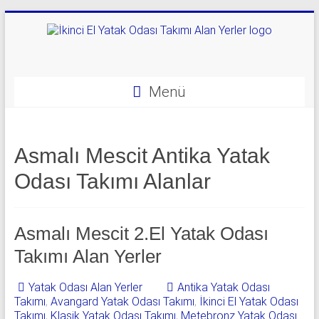
Skip
to
content
Yatak
Odası
Menü
Takımı
Alan
Asmalı Mescit Antika Yatak
Yerler
Odası Takımı Alanlar
|
0
Asmalı Mescit 2.El Yatak Odası
542
Takımı Alan Yerler
541
Yatak Odası Alan Yerler
Antika Yatak Odası
06
Takımı
,
Avangard Yatak Odası Takımı
,
İkinci El Yatak Odası
Takımı
,
Klasik Yatak Odası Takımı
,
Metebronz Yatak Odası