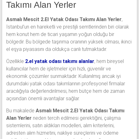
yatak
Takımı Alan Yerler
odası,
Antika
Asmalı Mescit 2.El Yatak Odası Takımı Alan Yerler
,
yatak
İstanbul’un en hareketli ve prestijli semtlerinden biri olarak
odası
hem konut hem de ticari yaşamın yoğun olduğu bir
ve
bölgedir. Bu bölgede taşınma oranının yüksek olması, ikinci
Metebronz
el eşya piyasasını da oldukça canlı tutmaktadır.
yatak
odası
Özellikle
2.el yatak odası takımı alanlar
, hem bireysel
takımı
kullanıcılar hem de işletmeler için hızlı, güvenilir ve
alınmaktadır.
ekonomik çözümler sunmaktadır. Kullanılmış ancak iyi
durumdaki yatak odası takımlarının profesyonel firmalar
aracılığıyla değerlendirilmesi, hem bütçe hem de zaman
açısından önemli avantajlar sağlar.
Bu makalede
Asmalı Mescit 2.El Yatak Odası Takımı
Alan Yerler
neden tercih edilmesi gerektiğini, çalışma
sistemlerini, satın aldıkları modelleri, alım kriterlerini,
adresten alım hizmetini, nakliye süreçlerini ve ödeme