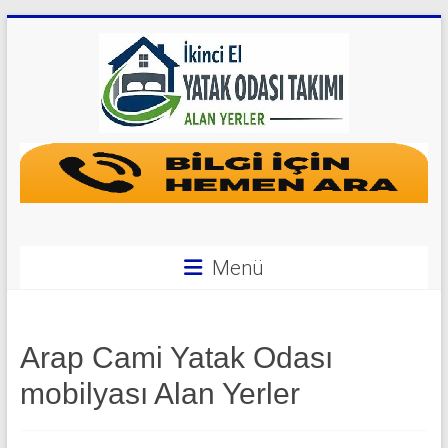
Skip
to
content
Yatak
Odası
Takımı
Alan
Menü
Yerler
|
Arap Cami Yatak Odası
0
mobilyası Alan Yerler
542