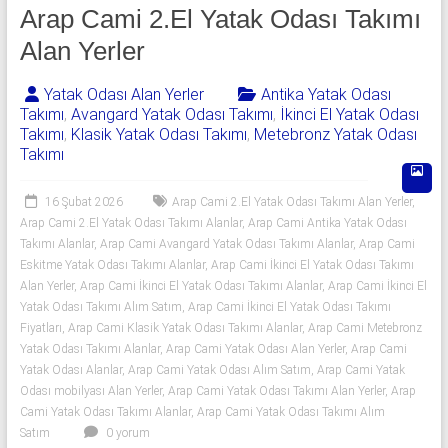
541
Arap Cami 2.El Yatak Odası Takımı
06
Alan Yerler
06
Yatak Odası Alan Yerler
Antika Yatak Odası
Takımı
,
Avangard Yatak Odası Takımı
,
İkinci El Yatak Odası
|
Takımı
,
Klasik Yatak Odası Takımı
,
Metebronz Yatak Odası
Takımı
Yıldız
Spot
16 Şubat 2026
Arap Cami 2.El Yatak Odası Takımı Alan Yerler
,
Arap Cami 2.El Yatak Odası Takımı Alanlar
,
Arap Cami Antika Yatak Odası
Yatak
Takımı Alanlar
,
Arap Cami Avangard Yatak Odası Takımı Alanlar
,
Arap Cami
odası
Eskitme Yatak Odası Takımı Alanlar
,
Arap Cami İkinci El Yatak Odası Takımı
Alan Yerler
,
Arap Cami İkinci El Yatak Odası Takımı Alanlar
,
Arap Cami İkinci El
alan
Yatak Odası Takımı Alım Satım
,
Arap Cami İkinci El Yatak Odası Takımı
yerler
Fiyatları
,
Arap Cami Klasik Yatak Odası Takımı Alanlar
,
Arap Cami Metebronz
olarak
Yatak Odası Takımı Alanlar
,
Arap Cami Yatak Odası Alan Yerler
,
Arap Cami
2.el
Yatak Odası Alanlar
,
Arap Cami Yatak Odası Alım Satım
,
Arap Cami Yatak
yatak
Odası mobilyası Alan Yerler
,
Arap Cami Yatak Odası Takımı Alan Yerler
,
Arap
odası,
Cami Yatak Odası Takımı Alanlar
,
Arap Cami Yatak Odası Takımı Alım
Klasik
Satım
0 yorum