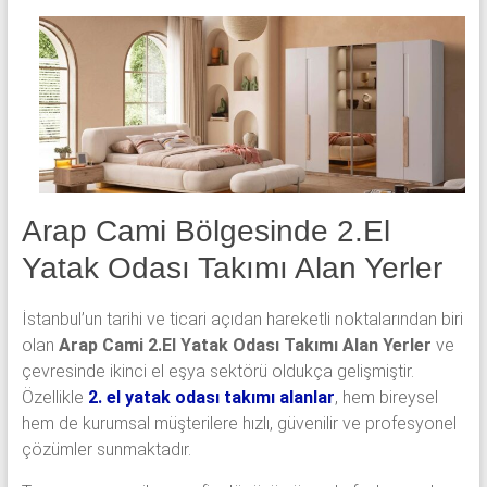
yatak
odası,
Avangard
yatak
odası,
Antika
yatak
odası
ve
Arap Cami
Bölgesinde 2.El
Metebronz
Yatak Odası Takımı Alan Yerler
yatak
odası
İstanbul’un tarihi ve ticari açıdan hareketli noktalarından biri
takımı
olan
Arap Cami 2.El Yatak Odası Takımı Alan Yerler
ve
alınmaktadır.
çevresinde ikinci el eşya sektörü oldukça gelişmiştir.
Özellikle
2. el yatak odası takımı alanlar
, hem bireysel
hem de kurumsal müşterilere hızlı, güvenilir ve profesyonel
çözümler sunmaktadır.