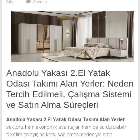
Satım
0 yorum
yatak
odası,
Avangard
yatak
odası,
Antika
yatak
odası
ve
Metebronz
Anadolu Yakası 2.El Yatak
yatak
Odası Takımı Alan Yerler: Neden
odası
Tercih Edilmeli, Çalışma Sistemi
takımı
alınmaktadır.
ve Satın Alma Süreçleri
Anadolu Yakası 2.El Yatak Odası Takımı Alan Yerler
sektörü, hem ekonomik avantajları hem de sürdürülebilir
tüketim anlayışına katkı sağlaması nedeniyle hızla