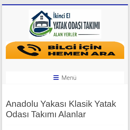
Skip
to
content
Yatak
Odası
Takımı
Alan
Menü
Yerler
|
Anadolu Yakası Klasik Yatak
0
Odası Takımı Alanlar
542