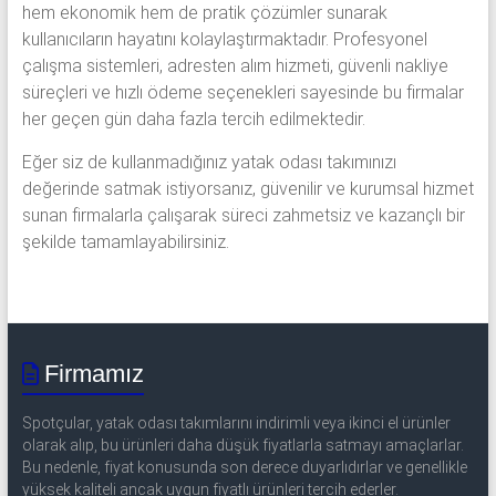
hem ekonomik hem de pratik çözümler sunarak
kullanıcıların hayatını kolaylaştırmaktadır. Profesyonel
çalışma sistemleri, adresten alım hizmeti, güvenli nakliye
süreçleri ve hızlı ödeme seçenekleri sayesinde bu firmalar
her geçen gün daha fazla tercih edilmektedir.
Eğer siz de kullanmadığınız yatak odası takımınızı
değerinde satmak istiyorsanız, güvenilir ve kurumsal hizmet
sunan firmalarla çalışarak süreci zahmetsiz ve kazançlı bir
şekilde tamamlayabilirsiniz.
Firmamız
Spotçular, yatak odası takımlarını indirimli veya ikinci el ürünler
olarak alıp, bu ürünleri daha düşük fiyatlarla satmayı amaçlarlar.
Bu nedenle, fiyat konusunda son derece duyarlıdırlar ve genellikle
yüksek kaliteli ancak uygun fiyatlı ürünleri tercih ederler.