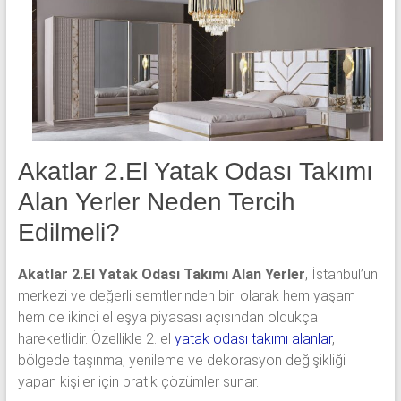
yatak
odası,
Avangard
yatak
odası,
Antika
yatak
odası
Akatlar 2.El Yatak Odası Takımı
ve
Alan Yerler Neden Tercih
Metebronz
yatak
Edilmeli?
odası
takımı
Akatlar 2.El Yatak Odası Takımı Alan Yerler
, İstanbul’un
alınmaktadır.
merkezi ve değerli semtlerinden biri olarak hem yaşam
hem de ikinci el eşya piyasası açısından oldukça
hareketlidir. Özellikle 2. el
yatak odası takımı alanlar
,
bölgede taşınma, yenileme ve dekorasyon değişikliği
yapan kişiler için pratik çözümler sunar.