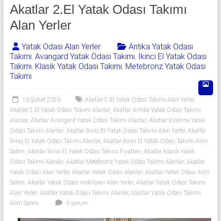
541
Akatlar 2.El Yatak Odası Takımı
06
Alan Yerler
06
Yatak Odası Alan Yerler
Antika Yatak Odası
Takımı
,
Avangard Yatak Odası Takımı
,
İkinci El Yatak Odası
|
Takımı
,
Klasik Yatak Odası Takımı
,
Metebronz Yatak Odası
Takımı
Yıldız
Spot
16 Şubat 2026
Akatlar 2.El Yatak Odası Takımı Alan Yerler
,
Akatlar 2.El Yatak Odası Takımı Alanlar
,
Akatlar Antika Yatak Odası Takımı
Yatak
Alanlar
,
Akatlar Avangard Yatak Odası Takımı Alanlar
,
Akatlar Eskitme Yatak
odası
Odası Takımı Alanlar
,
Akatlar İkinci El Yatak Odası Takımı Alan Yerler
,
Akatlar
İkinci El Yatak Odası Takımı Alanlar
,
Akatlar İkinci El Yatak Odası Takımı Alım
alan
Satım
,
Akatlar İkinci El Yatak Odası Takımı Fiyatları
,
Akatlar Klasik Yatak
yerler
Odası Takımı Alanlar
,
Akatlar Metebronz Yatak Odası Takımı Alanlar
,
Akatlar
olarak
Yatak Odası Alan Yerler
,
Akatlar Yatak Odası Alanlar
,
Akatlar Yatak Odası Alım
2.el
Satım
,
Akatlar Yatak Odası mobilyası Alan Yerler
,
Akatlar Yatak Odası Takımı
yatak
Alan Yerler
,
Akatlar Yatak Odası Takımı Alanlar
,
Akatlar Yatak Odası Takımı
odası,
Alım Satım
0 yorum
Klasik