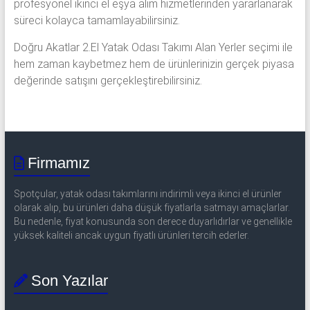
profesyonel ikinci el eşya alım hizmetlerinden yararlanarak
süreci kolayca tamamlayabilirsiniz.
Doğru Akatlar 2.El Yatak Odası Takımı Alan Yerler seçimi ile
hem zaman kaybetmez hem de ürünlerinizin gerçek piyasa
değerinde satışını gerçekleştirebilirsiniz.
Firmamız
Spotçular, yatak odası takımlarını indirimli veya ikinci el ürünler
olarak alıp, bu ürünleri daha düşük fiyatlarla satmayı amaçlarlar.
Bu nedenle, fiyat konusunda son derece duyarlıdırlar ve genellikle
yüksek kaliteli ancak uygun fiyatlı ürünleri tercih ederler.
Son Yazılar