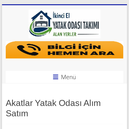
Skip
to
content
Yatak
Odası
Takımı
Alan
Menü
Yerler
|
Akatlar Yatak Odası Alım
0
Satım
542