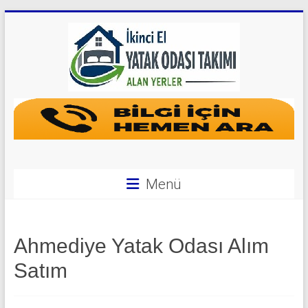
Skip
to
content
Yatak
Odası
Takımı
Alan
Menü
Yerler
|
Ahmediye Yatak Odası Alım
0
Satım
542