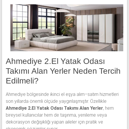
yatak
odası,
Avangard
yatak
odası,
Antika
yatak
odası
ve
Ahmediye 2.El Yatak Odası
Metebronz
Takımı Alan Yerler Neden Tercih
yatak
odası
Edilmeli?
takımı
alınmaktadır.
Ahmediye
bölgesinde ikinci el eşya alım–satım hizmetleri
son yıllarda önemli ölçüde yaygınlaşmıştır. Özellikle
Ahmediye 2.El Yatak Odası Takımı Alan Yerler
, hem
bireysel kullanıcılar hem de taşınma, yenileme veya
dekorasyon değişikliği yapan aileler için pratik ve
ekonomik çözümler sunar.